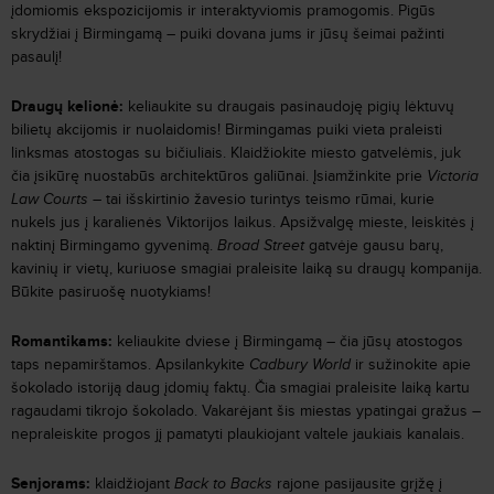
įdomiomis ekspozicijomis ir interaktyviomis pramogomis. Pigūs
skrydžiai į Birmingamą – puiki dovana jums ir jūsų šeimai pažinti
pasaulį!
Draugų kelionė:
keliaukite su draugais pasinaudoję pigių lėktuvų
bilietų akcijomis ir nuolaidomis! Birmingamas puiki vieta praleisti
linksmas atostogas su bičiuliais. Klaidžiokite miesto gatvelėmis, juk
čia įsikūrę nuostabūs architektūros galiūnai. Įsiamžinkite prie
Victoria
Law Courts
– tai išskirtinio žavesio turintys teismo rūmai, kurie
nukels jus į karalienės Viktorijos laikus. Apsižvalgę mieste, leiskitės į
naktinį Birmingamo gyvenimą.
Broad Street
gatvėje gausu barų,
kavinių ir vietų, kuriuose smagiai praleisite laiką su draugų kompanija.
Būkite pasiruošę nuotykiams!
Romantikams:
keliaukite dviese į Birmingamą – čia jūsų atostogos
taps nepamirštamos. Apsilankykite
Cadbury World
ir sužinokite apie
šokolado istoriją daug įdomių faktų. Čia smagiai praleisite laiką kartu
ragaudami tikrojo šokolado. Vakarėjant šis miestas ypatingai gražus –
nepraleiskite progos jį pamatyti plaukiojant valtele jaukiais kanalais.
Senjorams:
klaidžiojant
Back to Backs
rajone pasijausite grįžę į