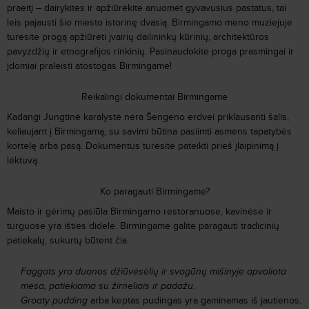
praeitį – dairykitės ir apžiūrėkite anuomet gyvavusius pastatus, tai
leis pajausti šio miesto istorinę dvasią. Birmingamo meno muziejuje
turėsite progą apžiūrėti įvairių dailininkų kūrinių, architektūros
pavyzdžių ir etnografijos rinkinių. Pasinaudokite proga prasmingai ir
įdomiai praleisti atostogas Birmingame!
Reikalingi dokumentai Birmingame
Kadangi Jungtinė karalystė nėra Šengeno erdvei priklausanti šalis,
keliaujant į Birmingamą, su savimi būtina pasiimti asmens tapatybės
kortelę arba pasą. Dokumentus turėsite pateikti prieš įlaipinimą į
lėktuvą.
Ko paragauti Birmingame?
Maisto ir gėrimų pasiūla Birmingamo restoranuose, kavinėse ir
turguose yra išties didelė. Birmingame galite paragauti tradicinių
patiekalų, sukurtų būtent čia.
Faggots
yra duonos džiūvėsėlių ir svogūnų mišinyje apvoliota
mėsa, patiekiama su žirneliais ir padažu.
Groaty pudding
arba keptas pudingas yra gaminamas iš jautienos,