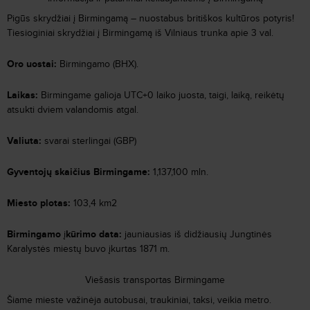
Pigūs skrydžiai į
Birmingamą – nuostabus britiškos kultūros potyris!
T
iesioginiai skrydžiai į
Birmingamą
iš Vilniaus trunka apie 3 val.
Oro uostai:
Birmingamo
(BHX).
Laikas:
Birmingame
galioja UTC+0 laiko juosta, taigi, laiką, reikėtų
atsukti dviem valandomis atgal.
Valiuta:
svarai sterlingai (GBP)
Gyventojų skaičius
Birmingame
:
1,137,100 mln.
Miesto plotas:
103,4 km
2
Birmingamo
į
kūrimo data:
jauniausias iš didžiausių Jungtinės
Karalystės miestų
buvo įkurtas
1871 m.
Viešasis transportas Birmingame
Šiame mieste važinėja autobusai, traukiniai, taksi, veikia metro.