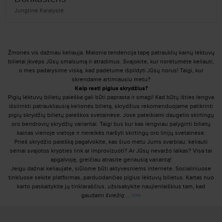
Jungtinė Karalystė
Žmonės vis dažniau keliauja. Malonia tendencija tapę patrauklių kainų lėktuvų
bilietai įkvėps Jūsų smalsumą ir atradimus. Svajokite, kur norėtumėte keliauti,
o mes padarysime viską, kad padėtume išpildyti Jūsų norus! Taigi, kur
skrendame artimiausiu metu?
Kaip rasti pigius skrydžius?
Pigių lėktuvų bilietų paieška gali būti paprasta ir smagi! Kad būtų išties lengva
išsirinkti patraukliausią kelionės bilietą, skrydžius rekomenduojame patikrinti
pigių skrydžių bilietų paieškos svetainėse. Jose pateikiami daugelio skirtingų
oro bendrovių skrydžių variantai. Taigi bus kur kas lengviau palyginti bilietų
kainas vienoje vietoje ir nereikės naršyti skirtingų oro linijų svetainėse.
Prieš skrydžio paiešką pagalvokite, kas šiuo metu Jums svarbiau: keliauti
seniai svajotos krypties link ar improvizuoti? Ar Jūsų nevaržo laikas? Visa tai
apgalvoję, greičiau atrasite geriausią variantą!
Jeigu dažnai keliaujate, siūlome būti aktyvesniems internete. Socialiniuose
tinkluose sekite platformas, parduodančias pigius lėktuvų bilietus. Kartas nuo
karto paskaitykite jų tinklaraščius, užsisakykite naujienlaiškius tam, kad
gaudami
šviežią
...
>>>