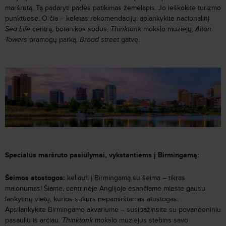
maršrutą. Tą padaryti padės patikimas žemėlapis. Jo ieškokite turizmo
punktuose. O čia – keletas rekomendacijų: aplankykite nacionalinį
Sea Life
centrą, botanikos sodus,
Thinktank
mokslo muziejų,
Alton
Towers
pramogų parką,
Broad street
gatvę.
Specialūs maršruto pasiūlymai, vykstantiems į Birmingamą:
Šeimos atostogos:
keliauti į Birmingamą su šeima – tikras
malonumas! Šiame, centrinėje Anglijoje esančiame mieste gausu
lankytinų vietų, kurios sukurs nepamirštamas atostogas.
Apsilankykite Birmingamo akvariume – susipažinsite su povandeniniu
pasauliu iš arčiau.
Thinktank
mokslo muziejus stebins savo