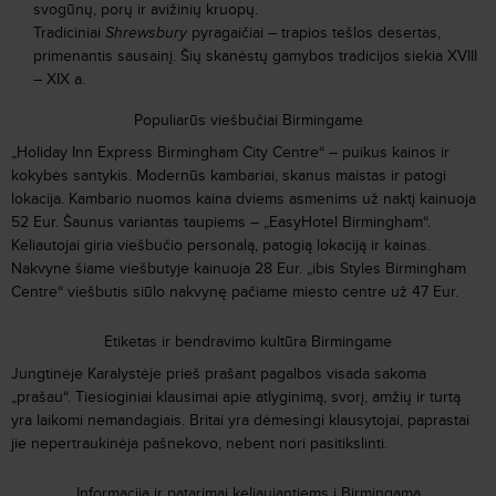
svogūnų, porų ir avižinių kruopų.
Tradiciniai
Shrewsbury
pyragaičiai – trapios tešlos desertas,
primenantis sausainį. Šių skanėstų gamybos tradicijos siekia XVIII
– XIX a.
Populiarūs viešbučiai Birmingame
„Holiday Inn Express Birmingham City Centre“ – puikus kainos ir
kokybės santykis. Modernūs kambariai, skanus maistas ir patogi
lokacija. Kambario nuomos kaina dviems asmenims už naktį kainuoja
52 Eur. Šaunus variantas taupiems – „EasyHotel Birmingham“.
Keliautojai giria viešbučio personalą, patogią lokaciją ir kainas.
Nakvynė šiame viešbutyje kainuoja 28 Eur. „ibis Styles Birmingham
Centre“ viešbutis siūlo nakvynę pačiame miesto centre už 47 Eur.
Etiketas ir bendravimo kultūra Birmingame
Jungtinėje Karalystėje prieš prašant pagalbos visada sakoma
„
prašau
“
. Tiesioginiai klausimai apie atlyginimą, svorį, amžių ir turtą
yra laikomi nemandagiais. Britai yra dėmesingi klausytojai, paprastai
jie nepertraukinėja pašnekovo, nebent nori pasitikslinti.
Informacija ir patarimai keliaujantiems į Birmingamą