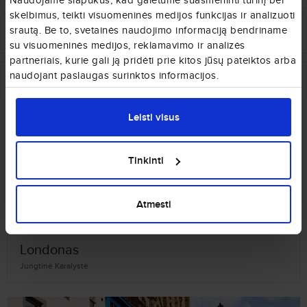
Naudojame slapukus, kad galėtume suasmeninti turinį bei
skelbimus, teikti visuomeninės medijos funkcijas ir analizuoti
srautą. Be to, svetainės naudojimo informaciją bendriname
€
306
nuo
Triestas
Birmingamas
su visuomeninės medijos, reklamavimo ir analizės
partneriais, kurie gali ją pridėti prie kitos jūsų pateiktos arba
naudojant paslaugas surinktos informacijos.
€
380
nuo
Reikjavikas
Birmingamas
Kiti Jungtinė Karalystės miestai, kurie Jums
Leisti visus
gali patikti
Tinkinti
Atmesti
Londonas
Jungtinė Karalystė