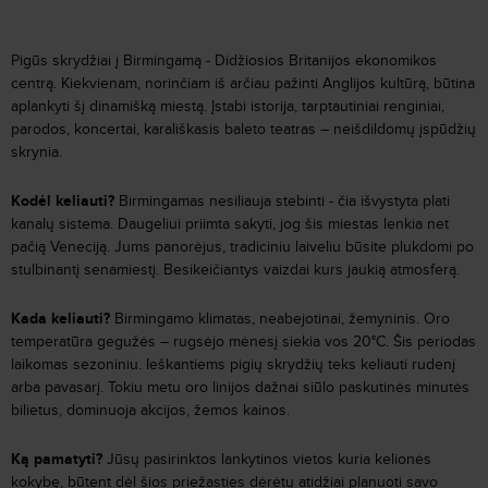
Pigūs skrydžiai į Birmingamą - Didžiosios Britanijos ekonomikos
centrą. Kiekvienam, norinčiam iš arčiau pažinti Anglijos kultūrą, būtina
aplankyti šį dinamišką miestą. Įstabi istorija, tarptautiniai renginiai,
parodos, koncertai, karališkasis baleto teatras – neišdildomų įspūdžių
skrynia.
Kodėl keliauti?
Birmingamas nesiliauja stebinti - čia išvystyta plati
kanalų sistema. Daugeliui priimta sakyti, jog šis miestas lenkia net
pačią Veneciją. Jums panorėjus, tradiciniu laiveliu būsite plukdomi po
stulbinantį senamiestį. Besikeičiantys vaizdai kurs jaukią atmosferą.
Kada keliauti?
Birmingamo klimatas, neabejotinai, žemyninis. Oro
temperatūra gegužės – rugsėjo mėnesį siekia vos 20°C. Šis periodas
laikomas sezoniniu. Ieškantiems pigių skrydžių teks keliauti rudenį
arba pavasarį. Tokiu metu oro linijos dažnai siūlo paskutinės minutės
bilietus, dominuoja akcijos, žemos kainos.
Ką pamatyti?
Jūsų pasirinktos lankytinos vietos kuria kelionės
kokybę, būtent dėl šios priežasties dėrėtų atidžiai planuoti savo