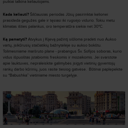
puikiai talkina keliautojams.
Kada keliauti?
Šilčiausias periodas Jūsų pasirinktai kelionei
prasideda gegužės gale ir tęsiasi iki rugsėjo vidurio. Tokiu metu
klimatas išties palankus, oro temperatūra siekia net 30°C.
Ką pamatyti?
Atvykus į Kijevą pažintį siūloma pradėti nuo Aukso
vartų, įsikūrusių stačiatikių bažnytėlėje su aukso bokštu.
Tolimesniame maršruto plane - prabangus Šv. Sofijos soboras, kurio
vidus išpuoštas įstabiomis freskomis ir mozaikomis. Jei svarstote
apie lauktuves, nepraleiskite galimybės įsigyti vietinių gyventojų
rankų darbo kūrinių, juos rasite tiesiog gatvėse. Būtinai paplepėkite
su “Babushka” vietiniame miesto turgelyje.