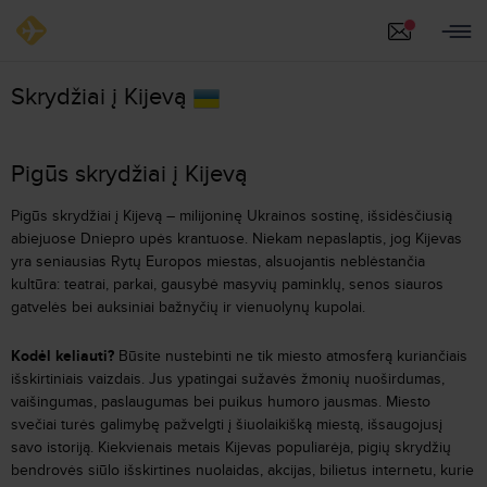
Skrydžiai į Kijevą
Pigūs skrydžiai į Kijevą
Pigūs skrydžiai į Kijevą – milijoninę Ukrainos sostinę, išsidėsčiusią
abiejuose Dniepro upės krantuose. Niekam nepaslaptis, jog Kijevas
yra seniausias Rytų Europos miestas, alsuojantis neblėstančia
kultūra: teatrai, parkai, gausybė masyvių paminklų, senos siauros
gatvelės bei auksiniai bažnyčių ir vienuolynų kupolai.
Kodėl keliauti?
Būsite nustebinti ne tik miesto atmosferą kuriančiais
išskirtiniais vaizdais. Jus ypatingai sužavės žmonių nuoširdumas,
vaišingumas, paslaugumas bei puikus humoro jausmas. Miesto
svečiai turės galimybę pažvelgti į šiuolaikišką miestą, išsaugojusį
savo istoriją. Kiekvienais metais Kijevas populiarėja, pigių skrydžių
bendrovės siūlo išskirtines nuolaidas, akcijas, bilietus internetu, kurie