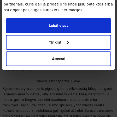
Oro uostai Kijeve.
Ukrainos sostinę Kijevą aptarnauja du oro uostai:
partneriais, kurie gali ją pridėti prie kitos jūsų pateiktos arba
Boryspil
tarptautinis oro uostas ir mažesnis
Igor Sikorsky Kyiv
naudojant paslaugas surinktos informacijos.
tarptautinis oro uostas (
Zhuliany
).
Laikas Kijeve:
laiko juosta UTC +3, todėl laikrodį reikės pasukti viena
valanda į priekį.
Leisti visus
Valiuta Ukrainoje:
Ukrainos grivina (UAH).
Gyventojų skaičius Kijeve:
apie 2,9 milijono.
Tinkinti
Kijevo plotas:
839 km².
Atmesti
Kijevo įkūrimo data.
Kijevas egzistavo kaip komercinis centras jau
maždaug nuo V a.
Viešasis transportas Kijeve
Kijevo metro yra vienas iš pigiausių bei patikimiausių būdų nusigauti
iš vienos miesto vietos į kitą. Tas miesto vietas, kurių neaptarnauja
metro, galima lengvai pasiekti autobusais, troleibusais arba
tramvajais. Tačiau dėl dažnų eismo spūsčių, ypač miesto centre,
kelionė autobusu ar troleibusu gali ilgokai užtrukti. Surasti transporto
tvarkaraščius bei maršrutus paprasta, atsisiuntus specialią mobiliąją