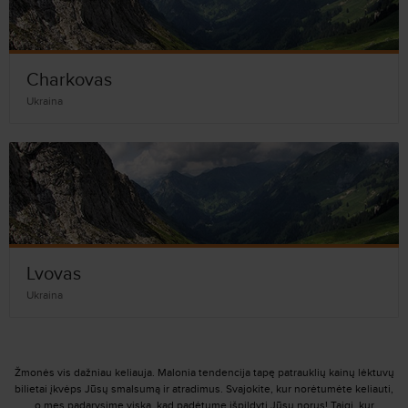
Charkovas
Ukraina
Lvovas
Ukraina
Žmonės vis dažniau keliauja. Malonia tendencija tapę patrauklių kainų lėktuvų
bilietai įkvėps Jūsų smalsumą ir atradimus. Svajokite, kur norėtumėte keliauti,
o mes padarysime viską, kad padėtume išpildyti Jūsų norus! Taigi, kur