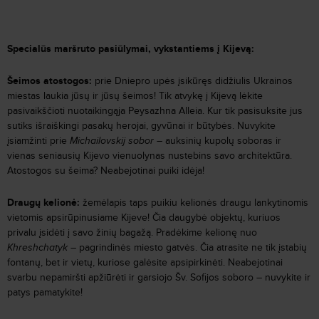
Specialūs maršruto pasiūlymai, vykstantiems į Kijevą:
Šeimos atostogos:
prie Dniepro upės įsikūręs didžiulis Ukrainos
miestas laukia jūsų ir jūsų šeimos! Tik atvykę į Kijevą lėkite
pasivaikščioti nuotaikingąja Peysazhna Alleia. Kur tik pasisuksite jus
sutiks išraiškingi pasakų herojai, gyvūnai ir būtybės. Nuvykite
įsiamžinti prie
Michailovskij sobor
– auksinių kupolų soboras ir
vienas seniausių Kijevo vienuolynas nustebins savo architektūra.
Atostogos su šeima? Neabejotinai puiki idėja!
Draugų kelionė:
žemėlapis taps puikiu kelionės draugu lankytinomis
vietomis apsirūpinusiame Kijeve! Čia daugybė objektų, kuriuos
privalu įsidėti į savo žinių bagažą. Pradėkime kelionę nuo
Khreshchatyk
– pagrindinės miesto gatvės. Čia atrasite ne tik įstabių
fontanų, bet ir vietų, kuriose galėsite apsipirkinėti. Neabejotinai
svarbu nepamiršti apžiūrėti ir garsiojo Šv. Sofijos soboro – nuvykite ir
patys pamatykite!