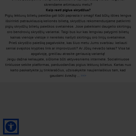
skrendame artimiausiu metu?
Kaip rasti pigius skrydžius?
Pigių lėktuvų bilietų paieška gali būti paprasta ir smagi! Kad būtų išties lengva
išsirinkti patraukliausią kelionės bilietą, skrydžius rekomenduojame patikrinti
pigių skrydžių bilietų paieškos svetainėse. Jose pateikiami daugelio skirtingų
oro bendrovių skrydžių variantai. Taigi bus kur kas lengviau palyginti bilietų
kainas vienoje vietoje ir nereikės naršyti skirtingų oro linijų svetainėse.
Prieš skrydžio paiešką pagalvokite, kas šiuo metu Jums svarbiau: keliauti
seniai svajotos krypties link ar improvizuoti? Ar Jūsų nevaržo laikas? Visa tai
apgalvoję, greičiau atrasite geriausią variantą!
Jeigu dažnai keliaujate, siūlome būti aktyvesniems internete. Socialiniuose
tinkluose sekite platformas, parduodančias pigius lėktuvų bilietus. Kartas nuo
karto paskaitykite jų tinklaraščius, užsisakykite naujienlaiškius tam, kad
gaudami
šviežią
...
>>>