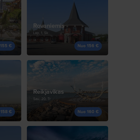
Rovaniemis
Lap, 1, Sk
 155 €
Nuo 156 €
Reikjavikas
Sau, 20, Tr
 158 €
Nuo 160 €