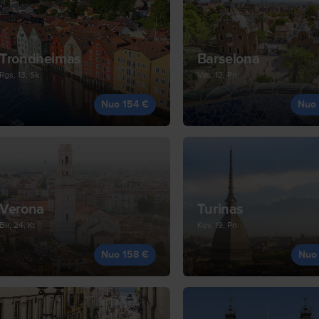
Trondheimas
Barselona
Rgs, 13, Sk
Vas, 12, Pn
Nuo 154 €
Nuo
Verona
Turinas
Bir, 24, Kt
Kov, 19, Pn
Nuo 158 €
Nuo