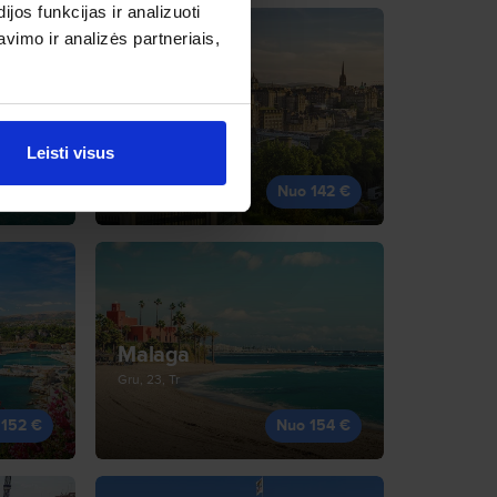
os funkcijas ir analizuoti
imo ir analizės partneriais,
Edinburgas
Lap, 27, Pn
Leisti visus
 142 €
Nuo 142 €
Malaga
Gru, 23, Tr
 152 €
Nuo 154 €