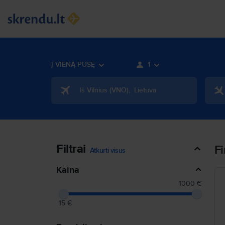
Į VIENĄ PUSĘ
1
Iš
Vilnius
(
VNO
)
,
Lietuva
Filtrai
Fi
Atkurti visus
Kaina
1000 €
15 €