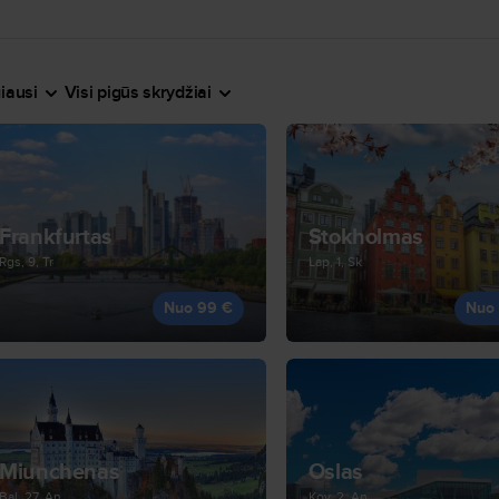
iausi
Visi pigūs skrydžiai
Frankfurtas
Stokholmas
Rgs, 9, Tr
Lap, 1, Sk
Nuo 99 €
Nuo
Miunchenas
Oslas
Bal, 27, An
Kov, 2, An