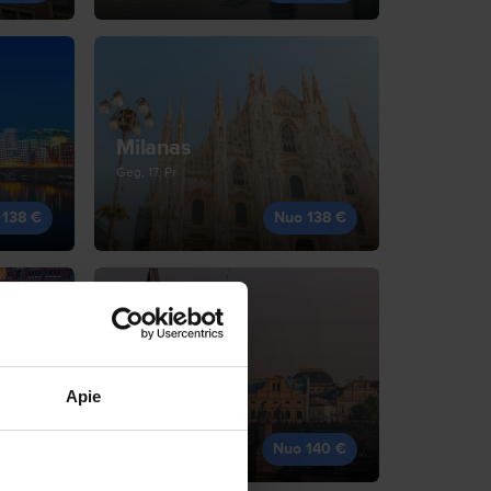
Milanas
Geg, 17, Pr
 138 €
Nuo 138 €
Praha
Apie
Rgs, 19, Št
 138 €
Nuo 140 €