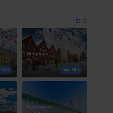
Bergenas
Geg, 1, Št
 100 €
Nuo 105 €
Geteborgas
Rgs, 16, Tr