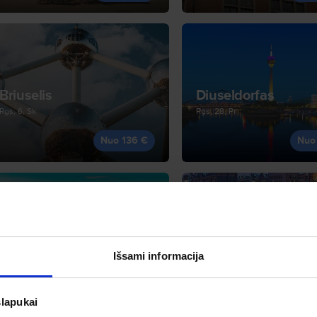
Briuselis
Diuseldorfas
Rgs, 6, Sk
Rgs, 28, Pr
Nuo 136 €
Nuo
Dublinas
Hamburgas
Išsami informacija
Sau, 1, Pn
Rgs, 6, Sk
Nuo 138 €
Nuo
slapukai