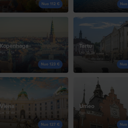
Nuo 112 €
Nuo
Kopenhaga
Tartu
Rgs, 6, Sk
Lap, 15, Sk
Nuo 123 €
Nuo
Viena
Umeo
Lie, 13, An
Rgp, 12, Tr
Nuo 127 €
Nuo