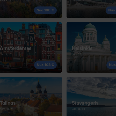
Nuo 106 €
Nuo
Amsterdamas
Helsinkis
Lie, 2, Pn
Lap, 13, Pn
Nuo 108 €
Nuo
Talinas
Stavangeris
Kov, 18, Kt
Lap, 8, Sk