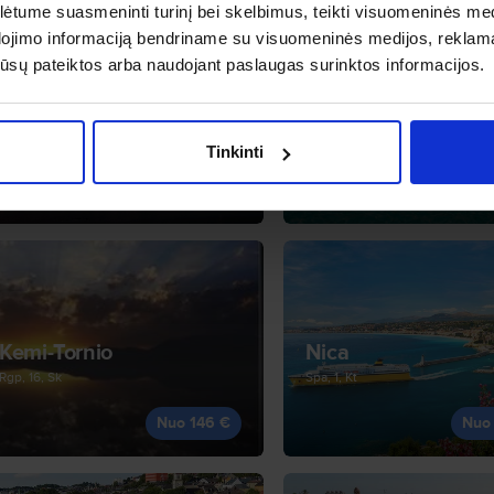
tume suasmeninti turinį bei skelbimus, teikti visuomeninės medij
dojimo informaciją bendriname su visuomeninės medijos, reklamav
os jūsų pateiktos arba naudojant paslaugas surinktos informacijos.
Kajanis
Roma
Rgs, 12, Št
Lap, 21, Št
Tinkinti
Nuo 141 €
Nuo
Kemi-Tornio
Nica
Rgp, 16, Sk
Spa, 1, Kt
Nuo 146 €
Nuo