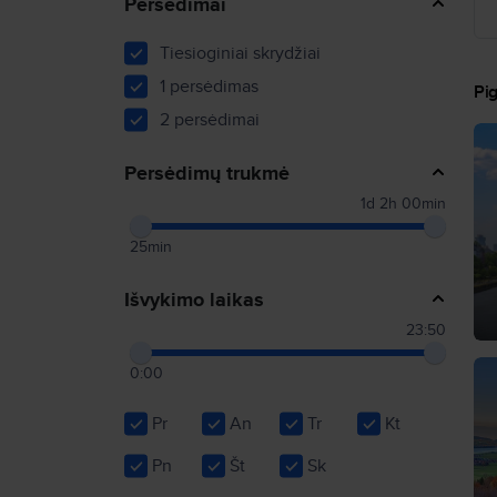
Persėdimai
Tiesioginiai skrydžiai
1 persėdimas
Pig
2 persėdimai
Persėdimų trukmė
1d 2h 00min
25min
Išvykimo laikas
23:50
0:00
Pr
An
Tr
Kt
Pn
Št
Sk