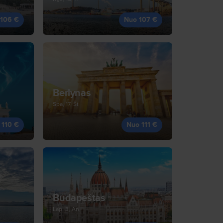
 106 €
Nuo 107 €
Berlynas
Spa, 17, Št
 110 €
Nuo 111 €
Budapeštas
Lap, 3, An