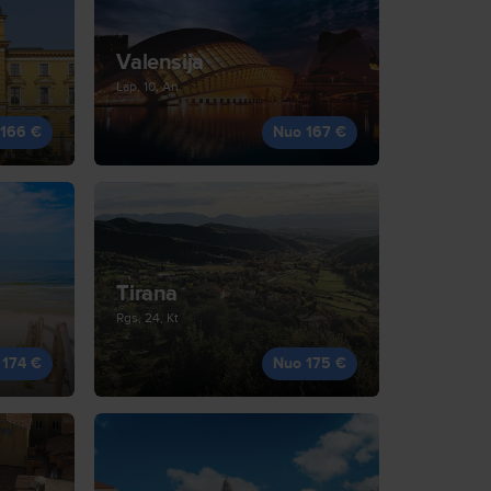
Valensija
Lap, 10, An
 166 €
Nuo 167 €
Tirana
Rgs, 24, Kt
 174 €
Nuo 175 €