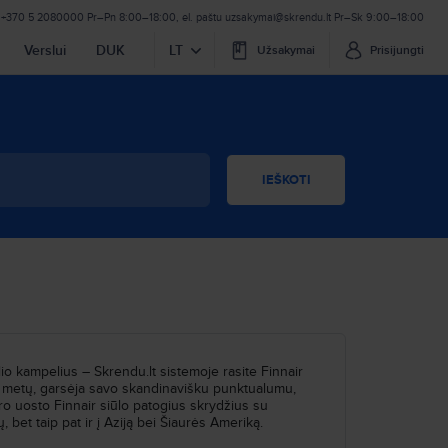
+370 5 2080000
Pr–Pn 8:00–18:00
,
el. paštu
uzsakymai@skrendu.lt
Pr–Sk 9:00–18:00
Verslui
DUK
LT
Užsakymai
Prisijungti
IEŠKOTI
lio kampelius – Skrendu.lt sistemoje rasite Finnair
23 metų, garsėja savo skandinavišku punktualumu,
oro uosto Finnair siūlo patogius skrydžius su
 bet taip pat ir į Aziją bei Šiaurės Ameriką.