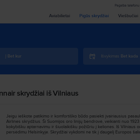
Pagalba telefonu
Aviabilietai
Pigūs skrydžiai
Viešbučiai
Į
Bet kur
Išvykimas
Bet kada
nnair skrydžiai iš Vilniaus
Jeigu ieškote patikimo ir komfortiško būdo pasiekti įvairiausius pasau
Airlines skrydžius. Ši Suomijos oro linijų bendrovė, veikianti nuo 19
kokybišku aptarnavimu ir šiuolaikišku požiūriu į keliones. Iš Vilniaus 
persėdimu Helsinkyje. Skrydžiai vykdomi ne tik į daugelį Europos šalių,