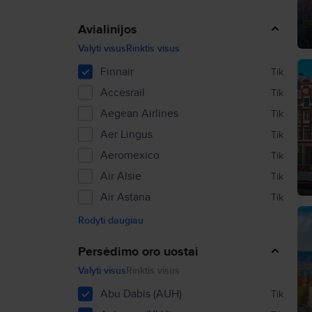
Avialinijos
Valyti visus
Rinktis visus
Finnair
Tik
Accesrail
Tik
Aegean Airlines
Tik
Aer Lingus
Tik
Aeromexico
Tik
Air Alsie
Tik
Air Astana
Tik
Rodyti daugiau
Persėdimo oro uostai
Valyti visus
Rinktis visus
Abu Dabis (AUH)
Tik