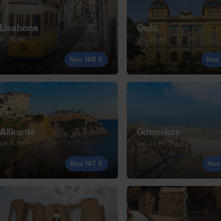
Lisabona
Oulu
Bir, 15, An
Gru, 25, Pn
Nuo 165 €
Nuo
Alikantė
Gdanskas
Lie, 5, Pr
Lap, 23, Pr
Nuo 167 €
Nuo