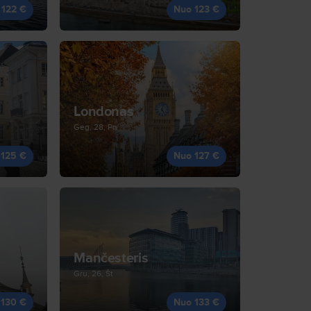
 122 €
Nuo 123 €
Londonas
Geg, 28, Pn
 125 €
Nuo 127 €
Mančesteris
Gru, 26, Št
 130 €
Nuo 133 €