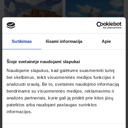
Venecija
Rgp, 16, Sk
Enfidha
Nuo 91 €
Rgp, 17, Pr
Sutikimas
Išsami informacija
Apie
Nuo 90 €
Šioje svetainėje naudojami slapukai
Naudojame slapukus, kad galėtume suasmeninti turinį
bei skelbimus, teikti visuomeninės medijos funkcijas ir
Dortmundas
analizuoti srautą. Be to, svetainės naudojimo informaciją
Rgp, 26, Tr
Antalija
bendriname su visuomeninės medijos, reklamavimo ir
Nuo 94 €
Rgp, 26, Tr
analizės partneriais, kurie gali ją pridėti prie kitos jūsų
pateiktos arba naudojant paslaugas surinktos
Nuo 92 €
informacijos.