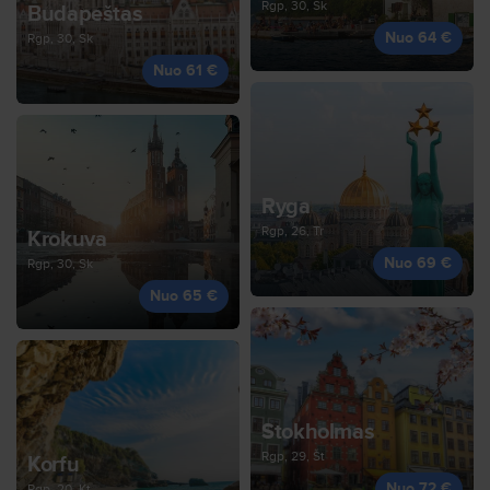
Rgp, 30, Sk
Budapeštas
Nuo 64 €
Rgp, 30, Sk
Nuo 61 €
Ryga
Rgp, 26, Tr
Krokuva
Nuo 69 €
Rgp, 30, Sk
Nuo 65 €
Stokholmas
Rgp, 29, Št
Korfu
Nuo 72 €
Rgp, 20, Kt