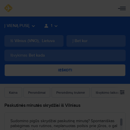
Į VIENĄ PUSĘ
1
Iš
Vilnius
(
VNO
)
,
Lietuva
Į
Bet kur
Išvykimas
Bet kada
IEŠKOTI
Kaina
Persėdimai
Persėdimų trukmė
Išvykimo laikas
Paskutinės minutės skrydžiai iš Vilniaus
Sudomino pigūs skrydžiai paskutinę minutę? Spontaniškas
pabėgimas nuo rutinos, neplanuotas poilsis prie jūros, o gal