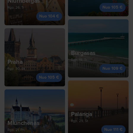
Niurnbergas
Nuo 105 €
Rgp, 26, Tr
Nuo 104 €
Burgasas
Rgp, 19, Tr
Praha
Nuo 109 €
Rgp, 30, Sk
Nuo 105 €
Palanga
Rgp, 29, Št
Miunchenas
Nuo 111 €
Rgp, 21, Pn