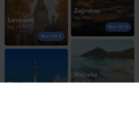
Zagrebas
Rgp, 17, Pr
Londonas
Nuo 131 €
Rgp, 29, Št
Nuo 129 €
Maljorka
Rgp, 19, Tr
Diuseldorfas
Nuo 133 €
Rgp, 27, Kt
Nuo 132 €
Kelnas