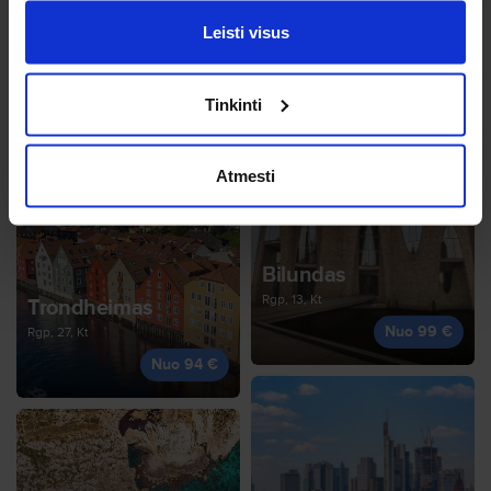
Leisti visus
Stavangeris
Rgp, 27, Kt
Katanija
Tinkinti
Nuo 94 €
Rgp, 29, Št
Nuo 94 €
Atmesti
Bilundas
Rgp, 13, Kt
Trondheimas
Nuo 99 €
Rgp, 27, Kt
Nuo 94 €