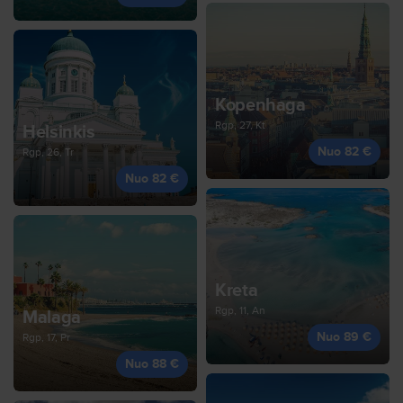
Kopenhaga
Rgp, 27, Kt
Helsinkis
Nuo 82 €
Rgp, 26, Tr
Nuo 82 €
Kreta
Rgp, 11, An
Malaga
Nuo 89 €
Rgp, 17, Pr
Nuo 88 €