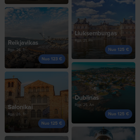
Liuksemburgas
Rgp, 21, Pn
Reikjavikas
Nuo 125 €
Rgp, 26, Tr
Nuo 123 €
Dublinas
Rgp, 25, An
Salonikai
Nuo 125 €
Rgp, 26, Tr
Nuo 125 €