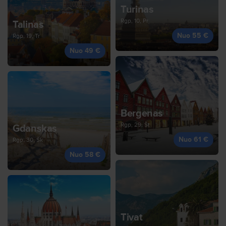
Turinas
Rgp, 10, Pr
Talinas
Nuo 55 €
Rgp, 19, Tr
Nuo 49 €
Bergenas
Rgp, 29, Št
Gdanskas
Nuo 61 €
Rgp, 30, Sk
Nuo 58 €
Tivat