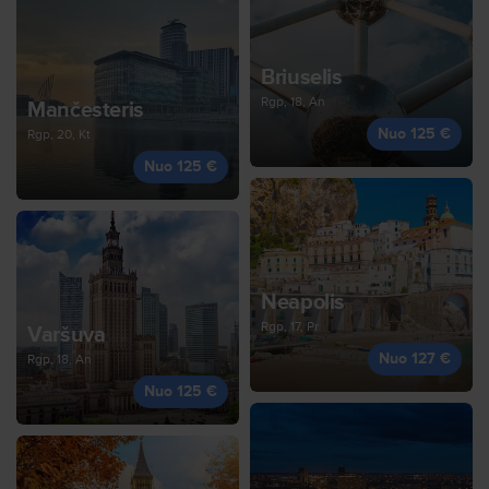
Briuselis
Rgp, 18, An
Mančesteris
Nuo 125 €
Rgp, 20, Kt
Nuo 125 €
Neapolis
Rgp, 17, Pr
Varšuva
Nuo 127 €
Rgp, 18, An
Nuo 125 €