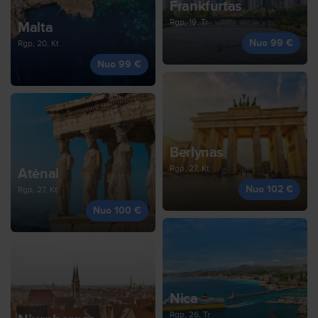
Frankfurtas
Rgp, 19, Tr
Malta
Nuo 99 €
Rgp, 20, Kt
Nuo 99 €
Berlynas
Rgp, 27, Kt
Atėnai
Nuo 102 €
Rgp, 27, Kt
Nuo 100 €
Nica
Rgp, 26, Tr