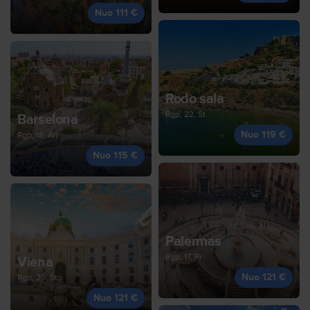
Nuo 111 €
Rodo sala
Rgp, 22, Št
Barselona
Nuo 119 €
Rgp, 18, An
Nuo 115 €
Palermas
Rgp, 17, Pr
Viena
Nuo 121 €
Rgp, 29, Št
Nuo 121 €