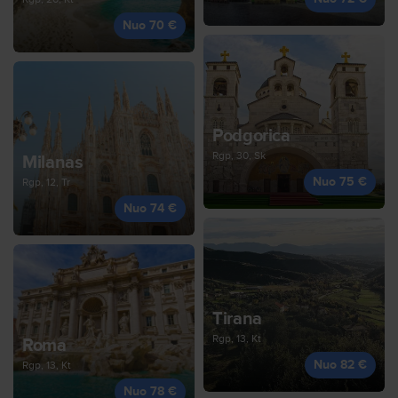
Nuo 70 €
Podgorica
Rgp, 30, Sk
Milanas
Nuo 75 €
Rgp, 12, Tr
Nuo 74 €
Tirana
Rgp, 13, Kt
Roma
Nuo 82 €
Rgp, 13, Kt
Nuo 78 €