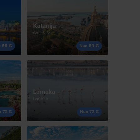
Katanija
Sau, 16, Št
 66 €
Nuo 69 €
Larnaka
Lap, 19, Kt
o 72 €
Nuo 72 €