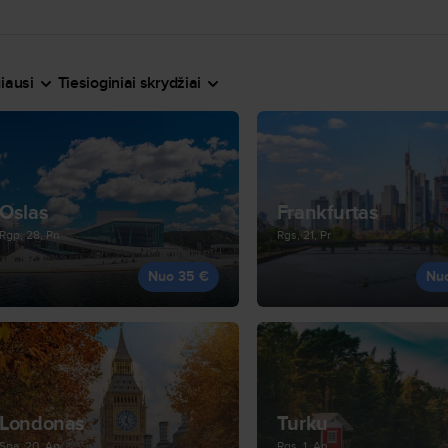
iausi
Tiesioginiai skrydžiai
Oslas
Frankfurtas
Rgp, 28, Pn
Rgs, 21, Pr
Nuo 35 €
Nu
Londonas
Turku
Spa, 20, An
Rgs, 1, An