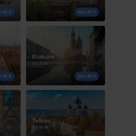
o 42 €
Nuo 43 €
Krokuva
Gru, 6, Sk
o 43 €
Nuo 44 €
Talinas
Lap, 16, Pr