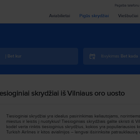
Pagalba telefonu
Aviabilietai
Pigūs skrydžiai
Viešbučiai
Į
Bet kur
Išvykimas
Bet kada
esioginiai skrydžiai iš Vilniaus oro uosto
Tiesioginiai skrydžiai yra idealus pasirinkimas keliautojams, norintiems
miestus ir leistis į nuotykius! Tiesioginiais skrydžiais galite skristi iš
kodėl verta rinktis tiesioginius skrydžius, kokios yra populiariausios kr
Turkish Airlines ir kitos avialinijos – lengvai išsirinksite patraukliausią