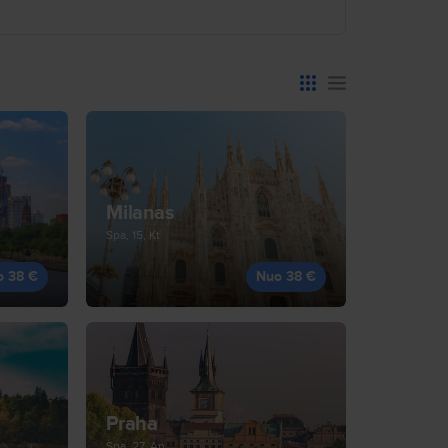
Milanas
Spa, 15, Kt
o 38 €
Nuo 38 €
Praha
Spa, 27, An