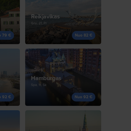
Reikjavikas
Gru, 21, Pr
o 79 €
Nuo 82 €
Hamburgas
Spa, 11, Sk
o 92 €
Nuo 92 €