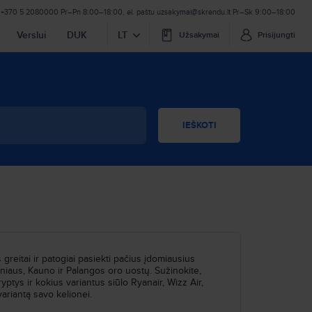
+370 5 2080000
Pr–Pn 8:00–18:00
,
el. paštu
uzsakymai@skrendu.lt
Pr–Sk 9:00–18:00
Verslui
DUK
LT
Užsakymai
Prisijungti
IEŠKOTI
 greitai ir patogiai pasiekti pačius įdomiausius
 Vilniaus, Kauno ir Palangos oro uostų. Sužinokite,
yptys ir kokius variantus siūlo Ryanair, Wizz Air,
 variantą savo kelionei.