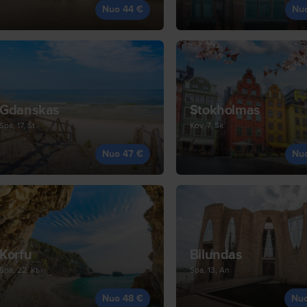
Nuo 44 €
Nu
Gdanskas
Stokholmas
Spa, 17, Št
Kov, 7, Sk
Nuo 47 €
Nu
Korfu
Bilundas
Spa, 22, Kt
Spa, 13, An
Nuo 48 €
Nu