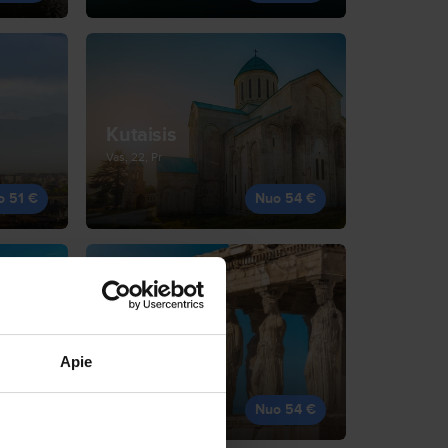
Kutaisis
Vas, 22, Pr
o 51 €
Nuo 54 €
Atėnai
Apie
Spa, 21, Tr
o 54 €
Nuo 54 €