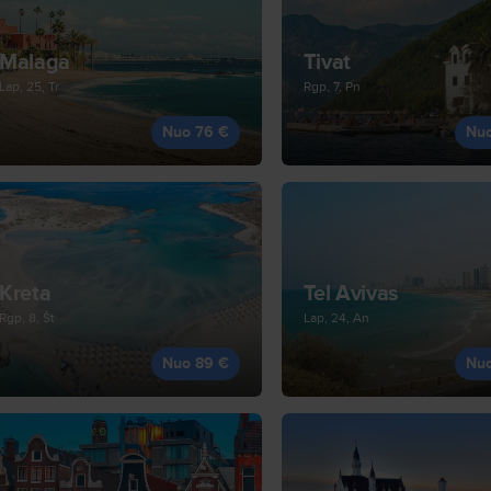
Malaga
Tivat
Lap, 25, Tr
Rgp, 7, Pn
Nuo 76 €
Nu
Kreta
Tel Avivas
Rgp, 8, Št
Lap, 24, An
Nuo 89 €
Nu