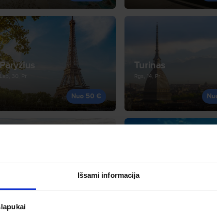
Paryžius
Turinas
Lap, 30, Pr
Rgs, 14, Pr
Nuo 50 €
Nu
Tirana
Budapeštas
Išsami informacija
Spa, 22, Kt
Lap, 9, Pr
Nuo 54 €
Nu
slapukai