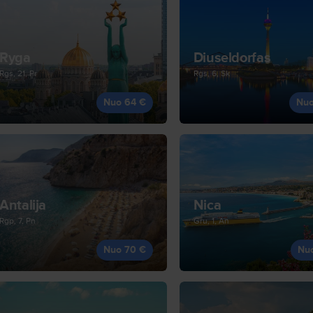
Ryga
Diuseldorfas
Rgs, 21, Pr
Rgs, 6, Sk
Nuo 64 €
Nuo
Antalija
Nica
Rgp, 7, Pn
Gru, 1, An
Nuo 70 €
Nu