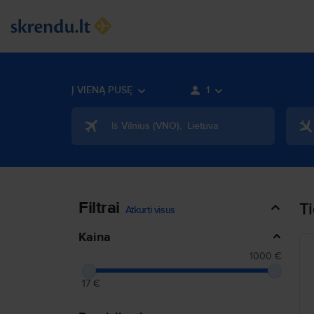
Į VIENĄ PUSĘ
1
Iš
Vilnius
(
VNO
)
,
Lietuva
Filtrai
Ti
Atkurti visus
Kaina
1000 €
17 €