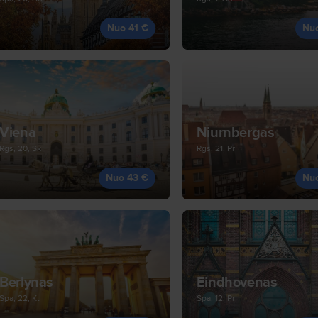
Nuo 41 €
Nu
Viena
Niurnbergas
Rgs, 20, Sk
Rgs, 21, Pr
Nuo 43 €
Nu
Berlynas
Eindhovenas
Spa, 22, Kt
Spa, 12, Pr