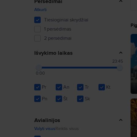
Persėdimai
Atkurti
Tiesioginiai skrydžiai
Pig
1 persėdimas
2 persėdimai
Išvykimo laikas
23:45
0:00
Pr
An
Tr
Kt
Pn
Št
Sk
Avialinijos
Valyti visus
Rinktis visus