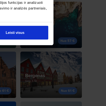
os funkcijas ir analizuoti
imo ir analizės partneriais,
Malta
Gru, 14, Pr
Leisti visus
o 54 €
Nuo 57 €
Bergenas
Geg, 1, Št
o 61 €
Nuo 61 €