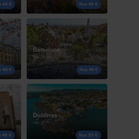
o 44 €
Nuo 46 €
Barselona
Spa, 20, An
o 48 €
Nuo 48 €
Dublinas
Lap, 27, Pn
o 49 €
Nuo 50 €