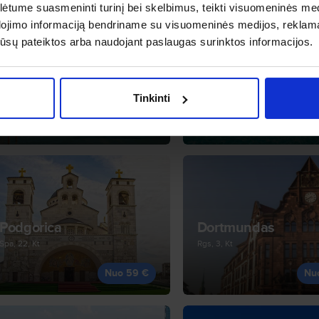
tume suasmeninti turinį bei skelbimus, teikti visuomeninės medij
dojimo informaciją bendriname su visuomeninės medijos, reklamav
os jūsų pateiktos arba naudojant paslaugas surinktos informacijos.
Venecija
Roma
Sau, 18, Pr
Rgp, 12, Tr
Tinkinti
Nuo 54 €
Nu
Podgorica
Dortmundas
Spa, 22, Kt
Rgs, 3, Kt
Nuo 59 €
Nu