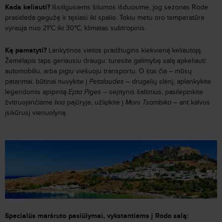
Kada keliauti?
Išsiilgusiems šilumos išduosime, jog sezonas Rode
prasideda gegužę ir tęsiasi iki spalio. Tokiu metu oro temperatūra
vyrauja nuo 21°C iki 30°C, klimatas subtropinis.
Ką pamatyti?
Lankytinos vietos pradžiugins kiekvieną keliautoją.
Žemėlapis taps geriausiu draugu: turėsite galimybę salą apkeliauti
automobiliu, arba pigiu viešuoju transportu. O štai čia – mūsų
patarimai: būtinai nuvykite į
Petaloudes
– drugelių slėnį, aplankykite
legendomis apipintą
Epta Piges
– septynis šaltinius, pasilepinkite
žvitruojančiame
Ixia
pajūryje, užlipkite į
Moni Tsambika
– ant kalvos
įsikūrusį vienuolyną.
Specialūs maršruto pasiūlymai, vykstantiems į Rodo salą: