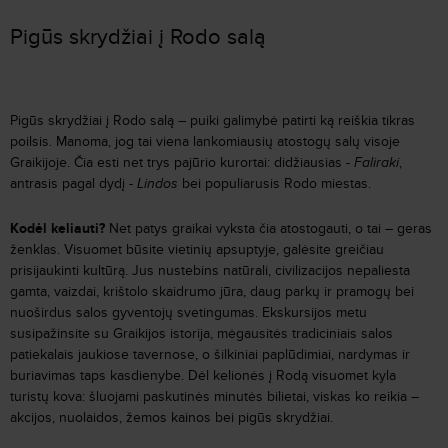
Pigūs skrydžiai į Rodo salą
Pigūs skrydžiai į Rodo salą – puiki galimybė patirti ką reiškia tikras
poilsis. Manoma, jog tai viena lankomiausių atostogų salų visoje
Graikijoje. Čia esti net trys pajūrio kurortai: didžiausias -
Faliraki
,
antrasis pagal dydį -
Lindos
bei populiarusis Rodo miestas.
Kodėl keliauti?
Net patys graikai vyksta čia atostogauti, o tai – geras
ženklas. Visuomet būsite vietinių apsuptyje, galėsite greičiau
prisijaukinti kultūrą. Jus nustebins natūrali, civilizacijos nepaliesta
gamta, vaizdai, krištolo skaidrumo jūra, daug parkų ir pramogų bei
nuoširdus salos gyventojų svetingumas. Ekskursijos metu
susipažinsite su Graikijos istorija, mėgausitės tradiciniais salos
patiekalais jaukiose tavernose, o šilkiniai paplūdimiai, nardymas ir
buriavimas taps kasdienybe. Dėl kelionės į Rodą visuomet kyla
turistų kova: šluojami paskutinės minutės bilietai, viskas ko reikia –
akcijos, nuolaidos, žemos kainos bei pigūs skrydžiai.