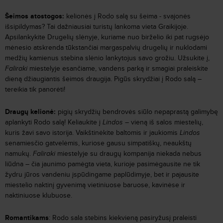
Šeimos atostogos:
kelionės į Rodo salą su šeima - svajonės
išsipildymas? Tai dažniausiai turistų lankoma vieta Graikijoje.
Apsilankykite Drugelių slėnyje, kuriame nuo birželio iki pat rugsėjo
mėnesio atskrenda tūkstančiai margaspalvių drugelių ir nuklodami
medžių kamienus stebina slėnio lankytojus savo grožiu. Užsukite į,
Faliraki
miestelyje esančiame, vandens parką ir smagiai praleiskite
dieną džiaugiantis šeimos draugija. Pigūs skrydžiai į Rodo salą –
tereikia tik panorėti!
Draugų kelionė:
pigių skrydžių bendrovės siūlo nepaprastą galimybę
aplankyti Rodo salą! Keliaukite į
Lindos
– vieną iš salos miestelių,
kuris žavi savo istorija. Vaikštinėkite baltomis ir jaukiomis
Lindos
senamiesčio gatvelėmis, kuriose gausu simpatiškų, neaukštų
namukų.
Faliraki
miestelyje su draugų kompanija niekada nebus
liūdna – čia jaunimo pamėgta vieta, kurioje pasimėgausite ne tik
žydru jūros vandeniu įspūdingame paplūdimyje, bet ir pajausite
miestelio naktinį gyvenimą vietiniuose baruose, kavinėse ir
naktiniuose klubuose.
Romantikams
: Rodo sala stebins kiekvieną pasiryžusį praleisti