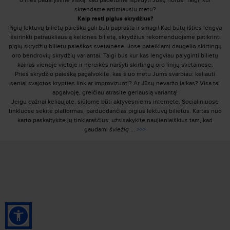
o mes padarysime viską, kad padėtume išpildyti Jūsų norus! Taigi, kur
skrendame artimiausiu metu?
Kaip rasti pigius skrydžius?
Pigių lėktuvų bilietų paieška gali būti paprasta ir smagi! Kad būtų išties lengva
išsirinkti patraukliausią kelionės bilietą, skrydžius rekomenduojame patikrinti
pigių skrydžių bilietų paieškos svetainėse. Jose pateikiami daugelio skirtingų
oro bendrovių skrydžių variantai. Taigi bus kur kas lengviau palyginti bilietų
kainas vienoje vietoje ir nereikės naršyti skirtingų oro linijų svetainėse.
Prieš skrydžio paiešką pagalvokite, kas šiuo metu Jums svarbiau: keliauti
seniai svajotos krypties link ar improvizuoti? Ar Jūsų nevaržo laikas? Visa tai
apgalvoję, greičiau atrasite geriausią variantą!
Jeigu dažnai keliaujate, siūlome būti aktyvesniems internete. Socialiniuose
tinkluose sekite platformas, parduodančias pigius lėktuvų bilietus. Kartas nuo
karto paskaitykite jų tinklaraščius, užsisakykite naujienlaiškius tam, kad
gaudami
šviežią
...
>>>