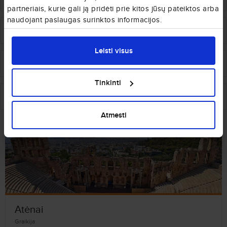
partneriais, kurie gali ją pridėti prie kitos jūsų pateiktos arba
naudojant paslaugas surinktos informacijos.
€
85
nuo
Jerevanas
Rodo sala
Leisti visus
€
148
nuo
Briuselis
Rodo sala
Tinkinti
€
199
nuo
Stavangeris
Rodo sala
Atmesti
Kiti Graikijos miestai, kurie Jums gali patikti
Atėnai
Graikija