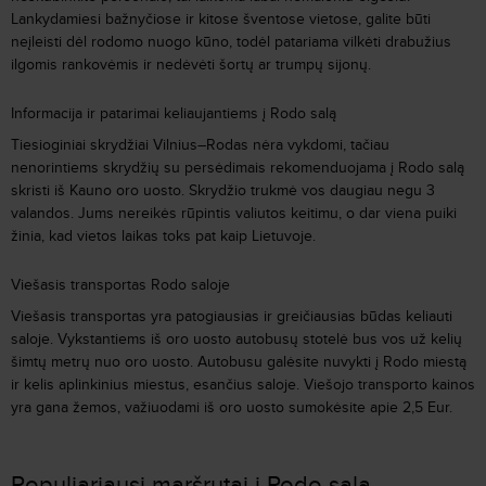
Lankydamiesi bažnyčiose ir kitose šventose vietose, galite būti
neįleisti dėl rodomo nuogo kūno, todėl patariama vilkėti drabužius
ilgomis rankovėmis ir nedėvėti šortų ar trumpų sijonų.
Informacija ir patarimai keliaujantiems į Rodo salą
Tiesioginiai skrydžiai Vilnius
–
Rodas nėra vykdomi, tačiau
nenorintiems skrydžių su persėdimais rekomenduojama į Rodo salą
skristi iš Kauno oro uosto. Skrydžio trukmė vos daugiau negu 3
valandos. Jums nereikės rūpintis valiutos keitimu, o dar viena puiki
žinia, kad vietos laikas toks pat kaip Lietuvoje.
Viešasis transportas Rodo saloje
Viešasis transportas yra patogiausias ir greičiausias būdas keliauti
saloje. Vykstantiems iš oro uosto autobusų stotelė bus vos už kelių
šimtų metrų nuo oro uosto. Autobusu galėsite nuvykti į Rodo miestą
ir kelis aplinkinius miestus, esančius saloje. Viešojo transporto kainos
yra gana žemos, važiuodami iš oro uosto sumokėsite apie 2,5 Eur.
Populiariausi maršrutai į Rodo salą