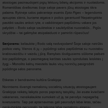
atostogas pasinaudojant pigių lėktuvų bilietų akcijomis ir nuolaidomis.
Romantiškas dvelksmas šioje saloje pavers jūsų atostogas tikra
palaima. Rytinėje salos pakrantėje esantis
Epta Piges
– legendomis
apsuptas slėnis, kuriame atgaiva ir poilsis garantuoti! Nepatingėkite
pasitikti saulės anksti ryte, o vaikštinėjant paplūdimiu vakare jos
palydėti – Rodo saloje saulėtekiai ir saulėlydžiai nuostabūs... Pigūs
skrydžiai – tai galimybė atsipalaiduoti ir pamiršti rūpesčius!
Senjorams:
keliaukite į Rodo salą nedvejodami! Šioje saloje netrūks
poilsio vietų. Vienos iš jų – įspūdingi salos paplūdimiai su nuostabiu
kraštovaizdžiu ir vaizdu į jūrą. Ramybės išsiilgusiems siūlome pailsėti
Ixia
paplūdimyje, o pasimėgavę karštais saulės spinduliais leiskitės į
žygį – Monolito kalnų miestelis lauks visų norinčių pasigrožėti
įspūdinga salos panorama.
Etiketas ir bendravimo kultūra Graikijoje
Norintiems išvengti nemalonių socialinių situacijų atostogaujant
Graikijoje reikėtų laikytis poros paprastų taisyklių. Jei esate kviečiami
vakarienės, nereikalaukite sumokėti už ją, tai parodys nepagarbą
kvietusiems. Taip pat aptarnavimas gali pasirodyti labai lėtas, tačiau
neskubinkite personalo, tai laikoma labai nemaloniu elgesiu.