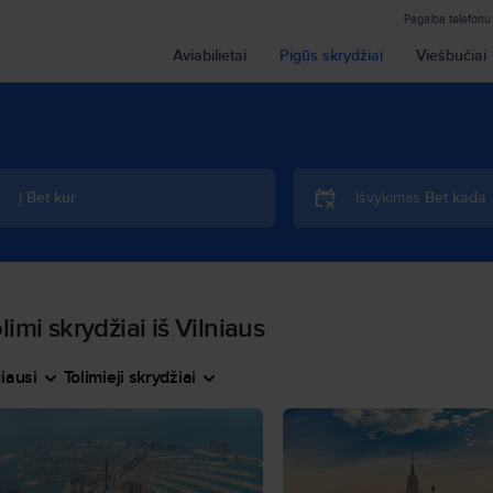
Pagalba telefonu
Aviabilietai
Pigūs skrydžiai
Viešbučiai
Į
Bet kur
Išvykimas
Bet kada
limi skrydžiai iš Vilniaus
iausi
Tolimieji skrydžiai