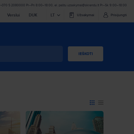
+370 5 2080000
Pr–Pn 8:00–18:00
,
el. paštu
uzsakymai@skrendu.lt
Pr–Sk 9:00–18:00
Verslui
DUK
LT
Užsakymai
Prisijungti
IEŠKOTI