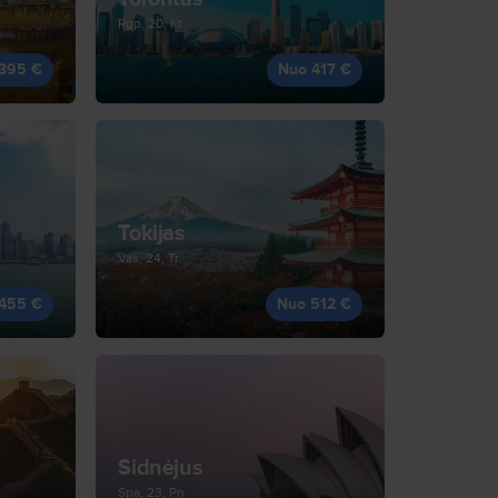
Rgp, 20, Kt
395 €
Nuo 417 €
Tokijas
Vas, 24, Tr
455 €
Nuo 512 €
Sidnėjus
Spa, 23, Pn