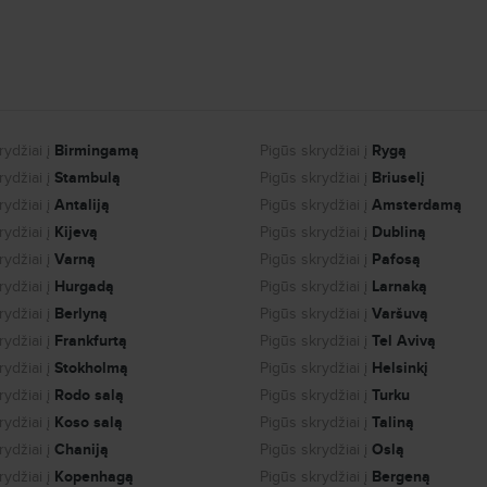
ydžiai į
Birmingamą
Pigūs skrydžiai į
Rygą
ydžiai į
Stambulą
Pigūs skrydžiai į
Briuselį
ydžiai į
Antaliją
Pigūs skrydžiai į
Amsterdamą
ydžiai į
Kijevą
Pigūs skrydžiai į
Dubliną
ydžiai į
Varną
Pigūs skrydžiai į
Pafosą
ydžiai į
Hurgadą
Pigūs skrydžiai į
Larnaką
ydžiai į
Berlyną
Pigūs skrydžiai į
Varšuvą
ydžiai į
Frankfurtą
Pigūs skrydžiai į
Tel Avivą
ydžiai į
Stokholmą
Pigūs skrydžiai į
Helsinkį
ydžiai į
Rodo salą
Pigūs skrydžiai į
Turku
ydžiai į
Koso salą
Pigūs skrydžiai į
Taliną
ydžiai į
Chaniją
Pigūs skrydžiai į
Oslą
ydžiai į
Kopenhagą
Pigūs skrydžiai į
Bergeną