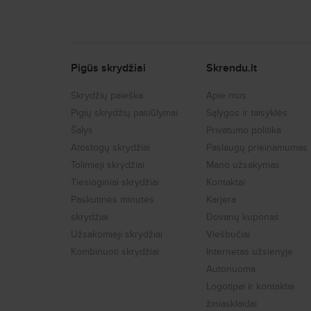
Pigūs skrydžiai
Skrendu.lt
Skrydžių paieška
Apie mus
Pigių skrydžių pasiūlymai
Sąlygos ir taisyklės
Šalys
Privatumo politika
Atostogų skrydžiai
Paslaugų prieinamumas
Tolimieji skrydžiai
Mano užsakymas
Tiesioginiai skrydžiai
Kontaktai
Paskutinės minutės
Karjera
skrydžiai
Dovanų kuponas
Užsakomieji skrydžiai
Viešbučiai
Kombinuoti skrydžiai
Internetas užsienyje
Autonuoma
Logotipai ir kontaktai
žiniasklaidai