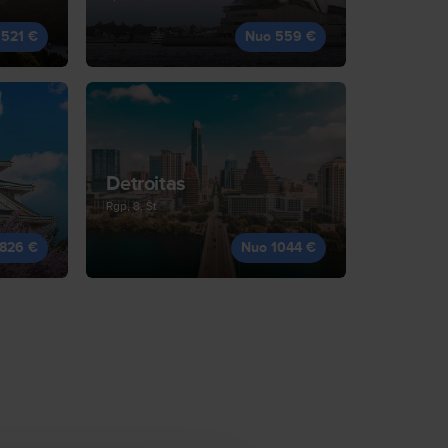
 521 €
Nuo 559 €
Detroitas
Rgp, 8, Št
826 €
Nuo 1044 €