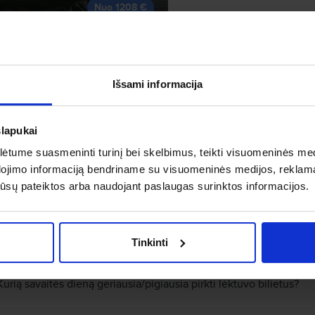
Nuo 1208 €
Šiame Skrendu.lt sistemos puslapyje pateikiami tolimieji skrydžiai iš V
pigių tolimųjų skrydžių pasiūlymų ir įsigykite lėktuvo bilietus žema kai
Išsami informacija
padės išsirinkti tinkamiausią laiką kelionei. Jeigu Jūsų slapčiausia kel
tuomet – pirmyn! Skrendu.lt sistemoje lengvai rasite Jums patraukliaus
slapukai
Šiame puslapyje matomi tolimųjų skrydžių pasiūlymai iš Vilniaus į vien
tai, ko ieškojote. Todėl, leiskitės į neišdildomų įspūdžių kelionę kart
tume suasmeninti turinį bei skelbimus, teikti visuomeninės medij
sistemoje esamų kainų ir klientų išieškotų skrydžių pasiūlymus. Pasiri
planuoti savo kelionę. Viršuje esanti mėnesių juosta leis susiaurinti pa
dojimo informaciją bendriname su visuomeninės medijos, reklamav
save naujiems išbandymams, potyriams, aplankykite draugus svečiose 
os jūsų pateiktos arba naudojant paslaugas surinktos informacijos.
kultūromis tolimųjų skrydžių pagalba. Tolimieji skrydžiai iš [from] vien
lėktuvo bilietai Jūsų svajonių išsipildymui. Skrydžiai žema kaina, nuol
atnaujinami kasdien, todėl nedvejokite – rinkitės ir keliaukite kur širdi
Tinkinti
Kurią savaitės dieną geriausia/pigiausia pirkti lėktuvo bilietus?