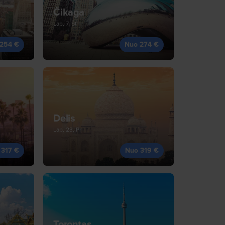
Čikaga
Lap, 7, Št
254 €
Nuo 274 €
Delis
Lap, 23, Pr
 317 €
Nuo 319 €
Torontas