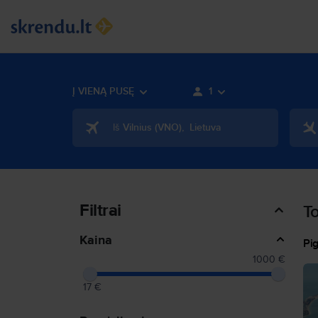
Į VIENĄ PUSĘ
1
Iš
Vilnius
(
VNO
)
,
Lietuva
Filtrai
To
Kaina
Pig
1000 €
17 €