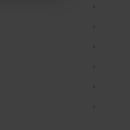
+
+
+
+
+
+