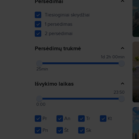
Persėdimai
Tiesioginiai skrydžiai
1 persėdimas
2 persėdimai
Persėdimų trukmė
1d 2h 00min
25min
Išvykimo laikas
23:50
0:00
Pr
An
Tr
Kt
Pn
Št
Sk