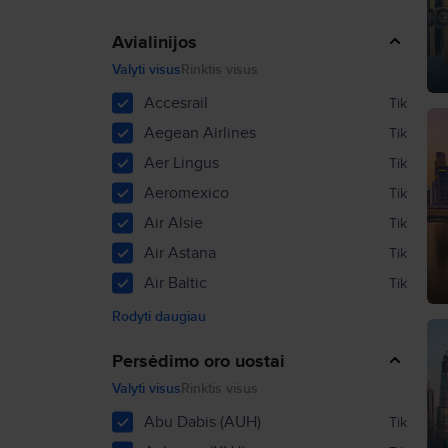
Avialinijos
Valyti visus
Rinktis visus
Accesrail
Tik
Aegean Airlines
Tik
Aer Lingus
Tik
Aeromexico
Tik
Air Alsie
Tik
Air Astana
Tik
Air Baltic
Tik
Rodyti daugiau
Persėdimo oro uostai
Valyti visus
Rinktis visus
Abu Dabis (AUH)
Tik