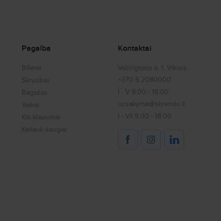
Pagalba
Kontaktai
Bilietai
Vašingtono a. 1, Vilnius
+370 5 2080000
Skrydžiai
I - V 8:00 - 18:00
Bagažas
uzsakymai@skrendu.lt
Vaikai
I - VII 9:00 - 18:00
Kiti klausimai
Keliauk saugiai