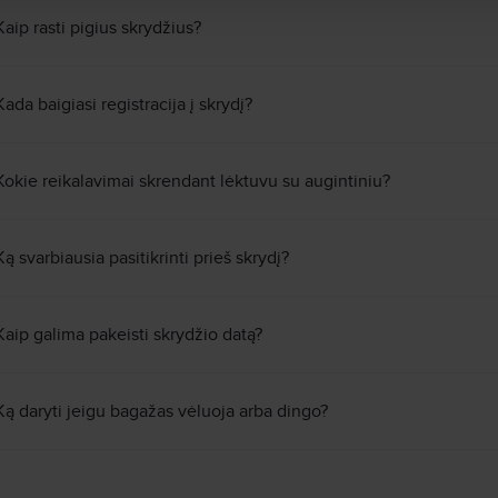
Kaip rasti pigius skrydžius?
Kada baigiasi registracija į skrydį?
Kokie reikalavimai skrendant lėktuvu su augintiniu?
Ką svarbiausia pasitikrinti prieš skrydį?
Kaip galima pakeisti skrydžio datą?
Ką daryti jeigu bagažas vėluoja arba dingo?