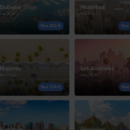
Dubajus
Niujorkas
Lap, 21, Št
Bal, 27, An
Nuo 202 €
Nuo 
Majamis
Los Andželas
Bal, 27, An
Geg, 29, Št
Nuo 274 €
Nuo
Bostonas
Bankokas