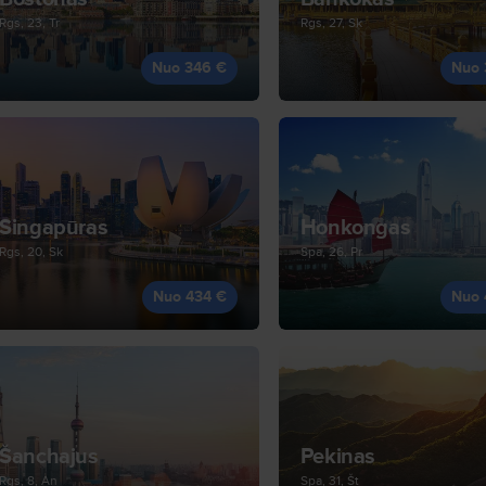
Rgs, 23, Tr
Rgs, 27, Sk
Nuo 346 €
Nuo 
Singapūras
Honkongas
Rgs, 20, Sk
Spa, 26, Pr
Nuo 434 €
Nuo 
Šanchajus
Pekinas
Rgs, 8, An
Spa, 31, Št