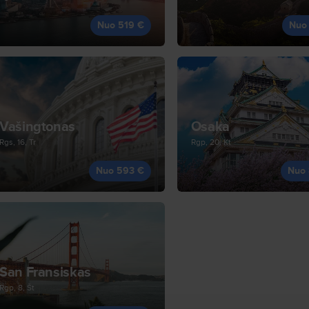
Nuo 519 €
Nuo
Vašingtonas
Osaka
Rgs, 16, Tr
Rgp, 20, Kt
Nuo 593 €
Nuo 
San Fransiskas
Rgp, 8, Št