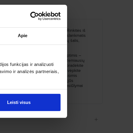
ilniaus į vieną pusę už Europos ribų. Rinkitės iš
na iš Vilniaus. Kairėje pusėje esantis slankmatis
Apie
ionės svajonė – apkeliauti kitų žemynų šalis,
ius tolimųjų skrydžių variantus.
ą pusę. Pigūs skrydžiai tolimomis kryptimis –
u su Skrendu.lt. Mūsų sistema pateikia žemiausių
os funkcijas ir analizuoti
nkite iš puslapyje matomų krypčių ir pradėkite
iešką ir greičiau priimti sprendimą. Įkvėpkite
imo ir analizės partneriais,
šalyse, susipažinkite su netikėčiausiomis
a kryptimi Skrendu.lt sistemoje – tai pigūs
aidos, akcijos ir paskutinės minutės pasiūlymai
s geidžia.
Leisti visus
+