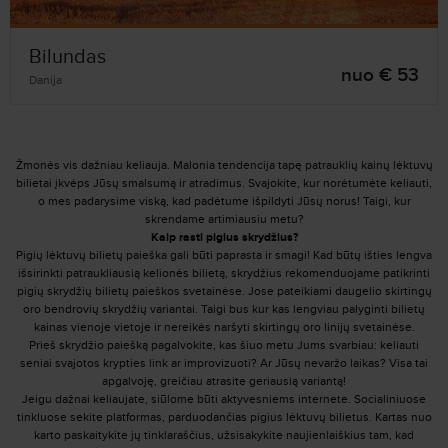
Bilundas
nuo € 53
Danija
Žmonės vis dažniau keliauja. Malonia tendencija tapę patrauklių kainų lėktuvų
bilietai įkvėps Jūsų smalsumą ir atradimus. Svajokite, kur norėtumėte keliauti,
o mes padarysime viską, kad padėtume išpildyti Jūsų norus! Taigi, kur
skrendame artimiausiu metu?
Kaip rasti pigius skrydžius?
Pigių lėktuvų bilietų paieška gali būti paprasta ir smagi! Kad būtų išties lengva
išsirinkti patraukliausią kelionės bilietą, skrydžius rekomenduojame patikrinti
pigių skrydžių bilietų paieškos svetainėse. Jose pateikiami daugelio skirtingų
oro bendrovių skrydžių variantai. Taigi bus kur kas lengviau palyginti bilietų
kainas vienoje vietoje ir nereikės naršyti skirtingų oro linijų svetainėse.
Prieš skrydžio paiešką pagalvokite, kas šiuo metu Jums svarbiau: keliauti
seniai svajotos krypties link ar improvizuoti? Ar Jūsų nevaržo laikas? Visa tai
apgalvoję, greičiau atrasite geriausią variantą!
Jeigu dažnai keliaujate, siūlome būti aktyvesniems internete. Socialiniuose
tinkluose sekite platformas, parduodančias pigius lėktuvų bilietus. Kartas nuo
karto paskaitykite jų tinklaraščius, užsisakykite naujienlaiškius tam, kad