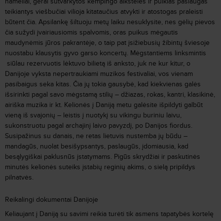
nameliai, gerai sutvarkytos kempingo aikštelės ir puikias paslaugas
teikiantys viešbučiai vilioja kitataučius atvykti ir atostogas praleisti
būtent čia. Apsilankę šiltuoju metų laiku nesuklysite, nes gėlių pievos
čia sužydi įvairiausiomis spalvomis, oras puikus mėgautis
maudynėmis jūros pakrantėje, o taip pat įsižiebusių žibintų šviesoje
nuostabu klausytis gyvo garso koncertų. Mėgstantiems linksmintis
siūlau rezervuotis lėktuvo bilietą iš anksto, juk ne kur kitur, o
Danijoje vyksta nepertraukiami muzikos festivaliai, vos vienam
pasibaigus seka kitas. Čia jų tokia gausybė, kad kiekvienas galės
išsirinkti pagal savo mėgstamą stilių – džiazas, rokas, kantri, klasikinė,
airiška muzika ir kt. Kelionės į Daniją metu galėsite išpildyti galbūt
vieną iš svajonių – leistis į nuotykį su vikingu buriniu laivu,
sukonstruotu pagal archajinį laivo pavyzdį, po Danijos fiordus.
Susipažinus su danais, ne retas lietuvis nustemba jų būdu –
mandagūs, nuolat besišypsantys, paslaugūs, įdomiausia, kad
besąlygiškai paklusnūs įstatymams. Pigūs skrydžiai ir paskutinės
minutės kelionės suteiks įstabių reginių akims, o sielą pripildys
pilnatvės.
Reikalingi dokumentai Danijoje
Keliaujant į Daniją su savimi reikia turėti tik asmens tapatybės kortelę