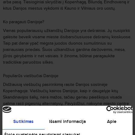
arba pasą. Tiesioginiai skrydžiai į Kopenhagą, Bilundą, Eindhoveną ir
kitus Danijos miestus vykdomi iš Kauno ir Vilniaus oro uostų.
Ko paragauti Danijoje?
Vienas populiariausių užkandžių Danijoje yra dešrainiai. Jų nusipirkti
galėsite beveik visame mieste išsibarsčiusiuose dešrainių kioskuose.
Taip pat danai ypač mėgsta juodos duonos sumuštinius su
įvairiausiais priedais. Šiuos užkandžius gardina daržovėmis, mėsa,
jūros gėrybėmis ir net vaisiais. Ir žinoma, būtinai paragaukite
tradiciškai paruoštos silkės.
Populiarūs viešbučiai Danijoje
Didžiausią viešbučių pasirinkimą rasite Danijos sostinėje
Kopenhagoje. Viešbučių kainos Danijoje, kaip ir daugelyje kitų
Skandinavijos šalių, nėra mažos, tačiau geriau paieškojus visada
galima rasti pigesnių alternatyvų. Pavyzdžiui, nakvynė miesto centre
arba aplinkiniuose rajonuose esančiame viešbutyje su puikiu
aptarnavimu ir viešbučio restoranu dviems asmenims kainuos apie
Sutikimas
Išsami informacija
Apie
100 eurų. Puikių pasiūlymų ieškokite
Bertrams Guldsmeden, Axel
Guldsmeden, Hotel Kong Arthur
viešbučiuose
ir daugelyje.
Šioje svetainėje naudojami slapukai