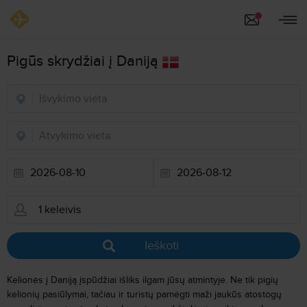
Pigūs skrydžiai į Daniją
Ieškoti
Kelionės į Daniją įspūdžiai išliks ilgam jūsų atmintyje. Ne tik pigių
kelionių pasiūlymai, tačiau ir turistų pamėgti maži jaukūs atostogų