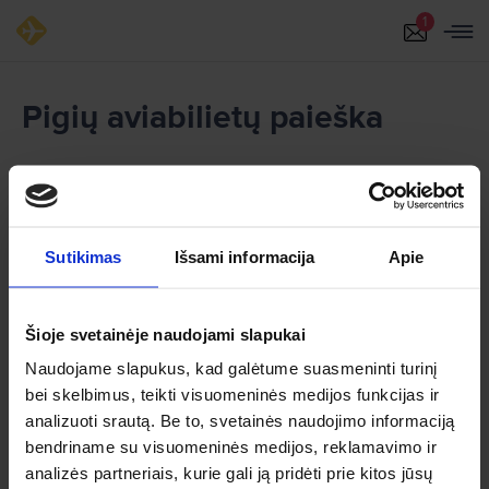
Pigių aviabilietų paieška
Abi puses
1
Sutikimas
Išsami informacija
Apie
Šioje svetainėje naudojami slapukai
Naudojame slapukus, kad galėtume suasmeninti turinį
bei skelbimus, teikti visuomeninės medijos funkcijas ir
analizuoti srautą. Be to, svetainės naudojimo informaciją
bendriname su visuomeninės medijos, reklamavimo ir
analizės partneriais, kurie gali ją pridėti prie kitos jūsų