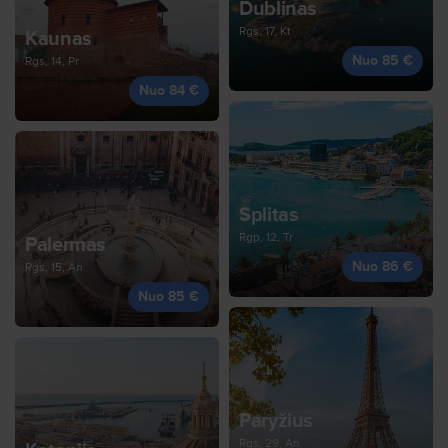
Dublinas
Rgs, 17, Kt
Kaunas
Nuo 85 €
Rgs, 14, Pr
Nuo 84 €
Splitas
Rgp, 12, Tr
Palermas
Nuo 86 €
Rgs, 15, An
Nuo 85 €
Paryžius
Rgs, 29, An