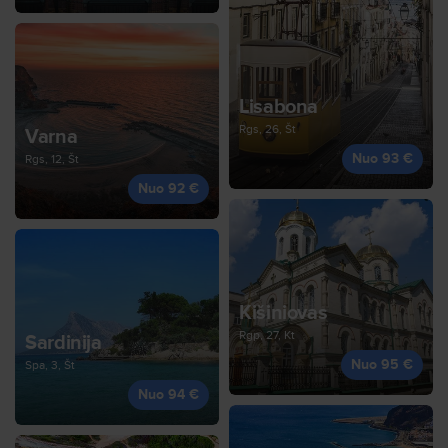
Lisabona
Rgs, 26, Št
Varna
Nuo 93 €
Rgs, 12, Št
Nuo 92 €
Kišiniovas
Rgp, 27, Kt
Sardinija
Nuo 95 €
Spa, 3, Št
Nuo 94 €