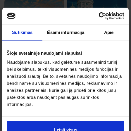
Helsinkis
Lap, 5, Kt
Viena
Sutikimas
Išsami informacija
Apie
Nuo 63 €
Rgp, 21, Pn
Nuo 61 €
Šioje svetainėje naudojami slapukai
Naudojame slapukus, kad galėtume suasmeninti turinį
bei skelbimus, teikti visuomeninės medijos funkcijas ir
analizuoti srautą. Be to, svetainės naudojimo informaciją
Malta
bendriname su visuomeninės medijos, reklamavimo ir
analizės partneriais, kurie gali ją pridėti prie kitos jūsų
Lap, 3, An
Londonas
pateiktos arba naudojant paslaugas surinktos
Nuo 65 €
Rgs, 14, Pr
informacijos.
Nuo 65 €
Leisti visus