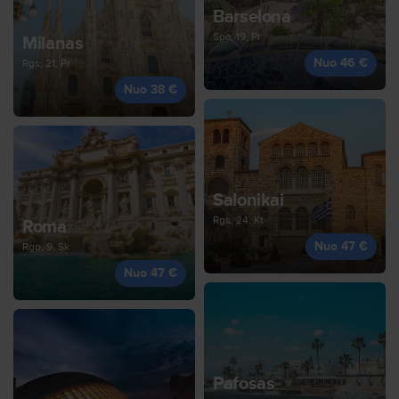
Barselona
Spa, 19, Pr
Milanas
Nuo 46 €
Rgs, 21, Pr
Nuo 38 €
Salonikai
Rgs, 24, Kt
Roma
Nuo 47 €
Rgp, 9, Sk
Nuo 47 €
Pafosas