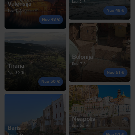
Lap, 2, Pr
Valensija
Nuo 48 €
Spa, 6, An
Nuo 48 €
Bolonija
Rgp, 7, Pn
Tirana
Nuo 51 €
Rgs, 30, Tr
Nuo 50 €
Neapolis
Spa, 20, An
Baris
Nuo 52 €
Spa, 17, Št