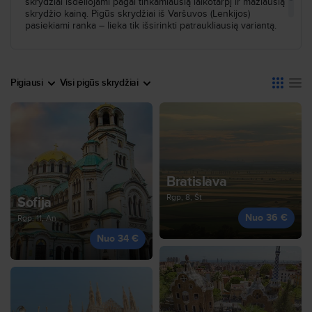
skrydžiai išdėliojami pagal tinkamiausią laikotarpį ir mažiausią
skrydžio kainą. Pigūs skrydžiai iš Varšuvos (Lenkijos)
pasiekiami ranka – lieka tik išsirinkti patraukliausią variantą.
Pigiausi
Visi pigūs skrydžiai
Bratislava
Rgp, 8, Št
Sofija
Nuo 36 €
Rgp, 11, An
Nuo 34 €