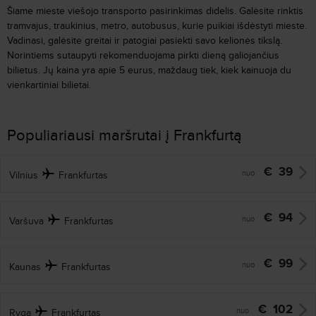
Šiame mieste viešojo transporto pasirinkimas didelis. Galėsite rinktis
tramvajus, traukinius, metro, autobusus, kurie puikiai išdėstyti mieste.
Vadinasi, galėsite greitai ir patogiai pasiekti savo kelionės tikslą.
Norintiems sutaupyti rekomenduojama pirkti dieną galiojančius
bilietus. Jų kaina yra apie 5 eurus, maždaug tiek, kiek kainuoja du
vienkartiniai bilietai.
Populiariausi maršrutai į Frankfurtą
€
39
nuo
Vilnius
Frankfurtas
€
94
nuo
Varšuva
Frankfurtas
€
99
nuo
Kaunas
Frankfurtas
€
102
nuo
Ryga
Frankfurtas