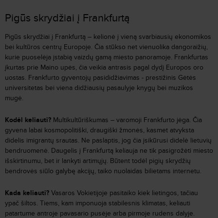
Pigūs skrydžiai į Frankfurtą
Pigūs skrydžiai į Frankfurtą – kelionė į vieną svarbiausių ekonomikos
bei kultūros centrų Europoje. Čia stūkso net vienuolika dangoraižių,
kurie puoselėja įstabią vaizdų gamą miesto panoramoje. Frankfurtas
įkurtas prie Maino upės, čia veikia antrasis pagal dydį Europos oro
uostas. Frankfurto gyventojų pasididžiavimas - prestižinis Gėtės
universitetas bei viena didžiausių pasaulyje knygų bei muzikos
mugė.
Kodėl keliauti?
Multikultūriškumas – varomoji Frankfurto jėga. Čia
gyvena labai kosmopolitiški, draugiški žmonės, kasmet atvyksta
didelis imigrantų srautas. Ne paslaptis, jog čia įsikūrusi didelė lietuvių
bendruomenė. Daugelis į Frankfurtą keliauja ne tik pasigrožėti miesto
išskirtinumu, bet ir lankyti artimųjų. Būtent todėl pigių skrydžių
bendrovės siūlo galybę akcijų, taiko nuolaidas bilietams internetu.
Kada keliauti?
Vasaros Vokietijoje pasitaiko kiek lietingos, tačiau
ypač šiltos. Tiems, kam imponuoja stabilesnis klimatas, keliauti
patartume antroje pavasario pusėje arba pirmoje rudens dalyje.