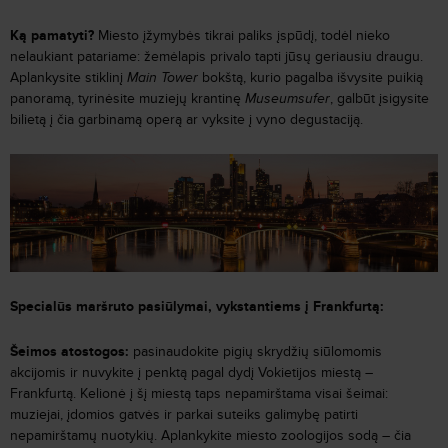
Ką pamatyti?
Miesto įžymybės tikrai paliks įspūdį, todėl nieko
nelaukiant patariame: žemėlapis privalo tapti jūsų geriausiu draugu.
Aplankysite stiklinį
Main Tower
bokštą, kurio pagalba išvysite puikią
panoramą, tyrinėsite muziejų krantinę
Museumsufer
, galbūt įsigysite
bilietą į čia garbinamą operą ar vyksite į vyno degustaciją.
Specialūs maršruto pasiūlymai, vykstantiems į Frankfurtą:
Šeimos atostogos:
pasinaudokite pigių skrydžių siūlomomis
akcijomis ir nuvykite į penktą pagal dydį Vokietijos miestą –
Frankfurtą. Kelionė į šį miestą taps nepamirštama visai šeimai:
muziejai, įdomios gatvės ir parkai suteiks galimybę patirti
nepamirštamų nuotykių. Aplankykite miesto zoologijos sodą – čia