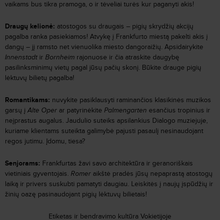
vaikams bus tikra pramoga, o ir tėveliai turės kur paganyti akis!
Draugų kelionė:
atostogos su draugais – pigių skrydžių akcijų
pagalba ranka pasiekiamos! Atvykę į Frankfurto miestą pakelti akis į
dangų – jį ramsto net vienuolika miesto dangoraižių. Apsidairykite
Innenstadt
ir
Bornheim
rajonuose ir čia atraskite daugybę
pasilinksminimų vietų pagal jūsų pačių skonį. Būkite drauge pigių
lėktuvų bilietų pagalba!
Romantikams:
nuvykite pasiklausyti raminančios klasikinės muzikos
garsų į
Alte Oper
ar patyrinėkite
Palmengarten
esančius tropinius ir
neįprastus augalus. Jaudulio suteiks apsilankius Dialogo muziejuje,
kuriame klientams suteikta galimybė pajusti pasaulį nesinaudojant
regos jutimu. Įdomu, tiesa?
Senjorams:
Frankfurtas žavi savo architektūra ir geranoriškais
vietiniais gyventojais.
Romer
aikštė pradės jūsų nepaprastą atostogų
laiką ir privers suskubti pamatyti daugiau. Leiskitės į naujų įspūdžių ir
žinių oazę pasinaudojant pigių lėktuvų bilietais!
Etiketas ir bendravimo kultūra Vokietijoje