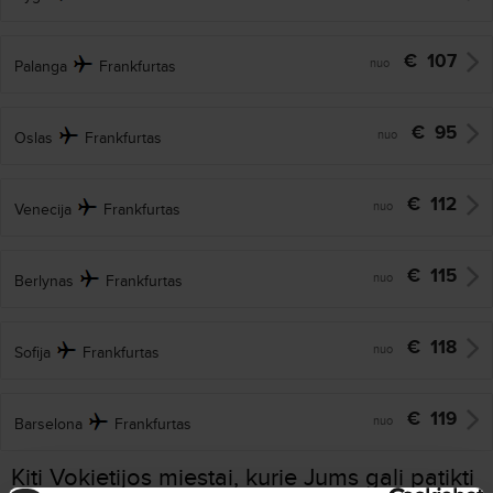
€
107
nuo
Palanga
Frankfurtas
€
95
nuo
Oslas
Frankfurtas
€
112
nuo
Venecija
Frankfurtas
€
115
nuo
Berlynas
Frankfurtas
€
118
nuo
Sofija
Frankfurtas
€
119
nuo
Barselona
Frankfurtas
Kiti Vokietijos miestai, kurie Jums gali patikti