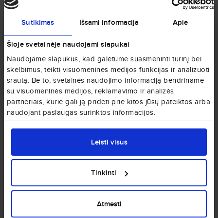
Sutikimas
Išsami informacija
Apie
Šioje svetainėje naudojami slapukai
Naudojame slapukus, kad galėtume suasmeninti turinį bei
skelbimus, teikti visuomeninės medijos funkcijas ir analizuoti
Berlynas
srautą. Be to, svetainės naudojimo informaciją bendriname
Vokietija
su visuomeninės medijos, reklamavimo ir analizės
partneriais, kurie gali ją pridėti prie kitos jūsų pateiktos arba
naudojant paslaugas surinktos informacijos.
Leisti visus
Tinkinti
Hamburgas
Vokietija
Atmesti