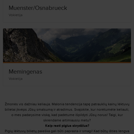
Muenster/Osnabrueck
Vokietija
Memingenas
Vokietija
Žmonės vis dažniau keliauja. Malonia tendencija tapę patrauklių kainų lėktuvų
bilietai įkvėps Jūsų smalsumą ir atradimus. Svajokite, kur norėtumėte keliauti,
o mes padarysime viską, kad padėtume išpildyti Jūsų norus! Taigi, kur
skrendame artimiausiu metu?
Kaip rasti pigius skrydžius?
Pigių lėktuvų bilietų paieška gali būti paprasta ir smagi! Kad būtų išties lengva