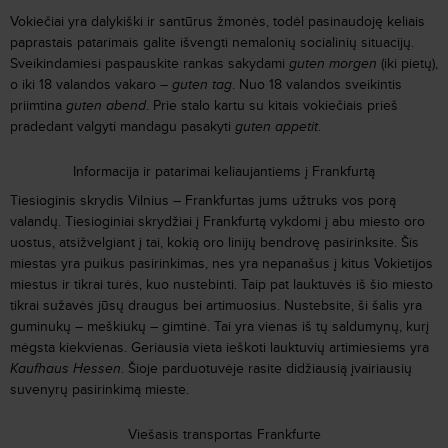
Vokiečiai yra dalykiški ir santūrus žmonės, todėl pasinaudoję keliais
paprastais patarimais galite išvengti nemalonių socialinių situacijų.
Sveikindamiesi paspauskite rankas sakydami
guten morgen
(iki pietų),
o iki 18 valandos vakaro
–
guten tag
. Nuo 18 valandos sveikintis
priimtina
guten abend
. Prie stalo kartu su kitais vokiečiais prieš
pradedant valgyti mandagu pasakyti
guten appetit
.
Informacija ir patarimai keliaujantiems į Frankfurtą
Tiesioginis skrydis Vilnius
–
Frankfurtas jums užtruks vos porą
valandų. Tiesioginiai skrydžiai į Frankfurtą vykdomi į abu miesto oro
uostus, atsižvelgiant į tai, kokią oro linijų bendrovę pasirinksite. Šis
miestas yra puikus pasirinkimas, nes yra nepanašus į kitus Vokietijos
miestus ir tikrai turės, kuo nustebinti. Taip pat lauktuvės iš šio miesto
tikrai sužavės jūsų draugus bei artimuosius. Nustebsite, ši šalis yra
guminukų
–
meškiukų
–
gimtinė. Tai yra vienas iš tų saldumynų, kurį
mėgsta kiekvienas. Geriausia vieta ieškoti lauktuvių artimiesiems yra
Kaufhaus Hessen
. Šioje parduotuvėje rasite didžiausią įvairiausių
suvenyrų pasirinkimą mieste.
Viešasis transportas Frankfurte