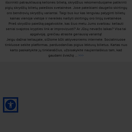
išsirinkti patraukliausią kelionės bilietą, skrydžius rekomenduojame patikrinti
pigių skrydžių bilietų paieškos svetainėse. Jose pateikiami daugelio skirtingų
oro bendrovių skrydžių variantai. Taigi bus kur kas lengviau palyginti bilietų
kainas vienoje vietoje ir nereikės naršyti skirtingų oro linijų svetainėse.
Prieš skrydžio paiešką pagalvokite, kas šiuo metu Jums svarbiau: keliauti
seniai svajotos krypties link ar improvizuoti? Ar Jūsų nevaržo laikas? Visa tai
apgalvoję, greičiau atrasite geriausią variantą!
Jeigu dažnai keliaujate, siūlome būti aktyvesniems internete. Socialiniuose
tinkluose sekite platformas, parduodančias pigius lėktuvų bilietus. Kartas nuo
karto paskaitykite jų tinklaraščius, užsisakykite naujienlaiškius tam, kad
gaudami
šviežią
...
>>>