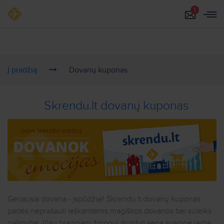
Į pradžią
Dovanų kuponas
Skrendu.lt dovanų kuponas
Geriausia dovana - įspūdžiai! Skrendu.lt dovanų kuponas
padės neprašauti ieškantiems magiškos dovanos bei suteiks
galimybę Jūsų brangiam žmogui išpildyti seną svajonę (arba