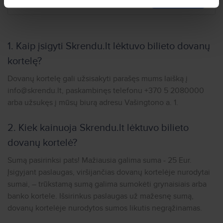
1. Kaip įsigyti Skrendu.lt lėktuvo bilieto dovanų
kortelę?
Dovanų kortelę gali užsisakyti parašęs mums laišką į
info@skrendu.lt
, paskambinęs telefonu +370 5 2080000
arba užsukęs į mūsų biurą adresu Vašingtono a. 1.
2. Kiek kainuoja Skrendu.lt lėktuvo bilieto
dovanų kortelė?
Sumą pasirinksi pats! Mažiausia galima suma - 25 Eur.
Įsigyjant paslaugas, viršijančias dovanų kortelėje nurodytai
sumai, – trūkstamą sumą galima sumokėti grynaisiais arba
banko kortele. Išsirinkus paslaugas už mažesnę sumą,
dovanų kortelėje nurodytos sumos likutis negrąžinamas.