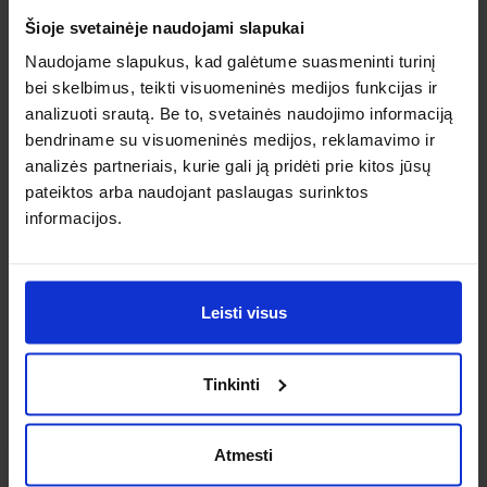
Šioje svetainėje naudojami slapukai
Naudojame slapukus, kad galėtume suasmeninti turinį
vertės dovanų kuponas
bei skelbimus, teikti visuomeninės medijos funkcijas ir
150 €
Kaina
PASIRINKTI
analizuoti srautą. Be to, svetainės naudojimo informaciją
bendriname su visuomeninės medijos, reklamavimo ir
analizės partneriais, kurie gali ją pridėti prie kitos jūsų
vertės dovanų kuponas
pateiktos arba naudojant paslaugas surinktos
informacijos.
200 €
Kaina
PASIRINKTI
Leisti visus
vertės dovanų kuponas
300 €
Kaina
PASIRINKTI
Tinkinti
vertės dovanų kuponas
Atmesti
500 €
Kaina
PASIRINKTI