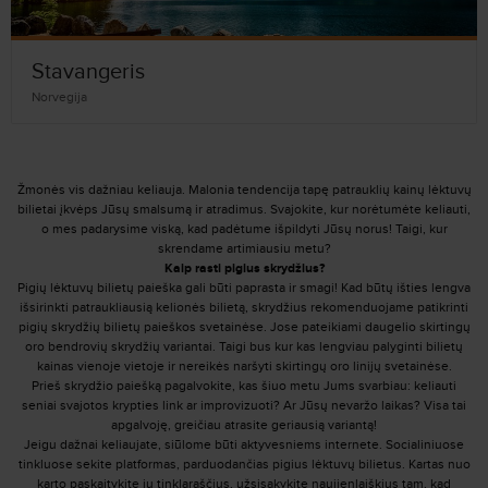
Stavangeris
Norvegija
Žmonės vis dažniau keliauja. Malonia tendencija tapę patrauklių kainų lėktuvų
bilietai įkvėps Jūsų smalsumą ir atradimus. Svajokite, kur norėtumėte keliauti,
o mes padarysime viską, kad padėtume išpildyti Jūsų norus! Taigi, kur
skrendame artimiausiu metu?
Kaip rasti pigius skrydžius?
Pigių lėktuvų bilietų paieška gali būti paprasta ir smagi! Kad būtų išties lengva
išsirinkti patraukliausią kelionės bilietą, skrydžius rekomenduojame patikrinti
pigių skrydžių bilietų paieškos svetainėse. Jose pateikiami daugelio skirtingų
oro bendrovių skrydžių variantai. Taigi bus kur kas lengviau palyginti bilietų
kainas vienoje vietoje ir nereikės naršyti skirtingų oro linijų svetainėse.
Prieš skrydžio paiešką pagalvokite, kas šiuo metu Jums svarbiau: keliauti
seniai svajotos krypties link ar improvizuoti? Ar Jūsų nevaržo laikas? Visa tai
apgalvoję, greičiau atrasite geriausią variantą!
Jeigu dažnai keliaujate, siūlome būti aktyvesniems internete. Socialiniuose
tinkluose sekite platformas, parduodančias pigius lėktuvų bilietus. Kartas nuo
karto paskaitykite jų tinklaraščius, užsisakykite naujienlaiškius tam, kad