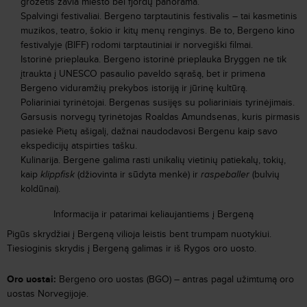
grožėtis žavia miesto bei fjordų panorama.
Spalvingi festivaliai. Bergeno tarptautinis festivalis – tai kasmetinis
muzikos, teatro, šokio ir kitų menų renginys. Be to, Bergeno kino
festivalyje (BIFF) rodomi tarptautiniai ir norvegiški filmai.
Istorinė prieplauka. Bergeno istorinė prieplauka Bryggen ne tik
įtraukta į UNESCO pasaulio paveldo sąrašą, bet ir primena
Bergeno viduramžių prekybos istoriją ir jūrinę kultūrą.
Poliariniai tyrinėtojai. Bergenas susijęs su poliariniais tyrinėjimais.
Garsusis norvegų tyrinėtojas Roaldas Amundsenas, kuris pirmasis
pasiekė Pietų ašigalį, dažnai naudodavosi Bergenu kaip savo
ekspedicijų atspirties tašku.
Kulinarija. Bergene galima rasti unikalių vietinių patiekalų, tokių,
kaip
klippfisk
(džiovinta ir sūdyta menkė) ir
raspeballer
(bulvių
koldūnai).
Informacija ir patarimai keliaujantiems į Bergeną
Pigūs skrydžiai į Bergeną vilioja leistis bent trumpam nuotykiui.
Tiesioginis skrydis į Bergeną galimas ir iš Rygos oro uosto.
Oro uostai:
Bergeno oro uostas (BGO) – antras pagal užimtumą oro
uostas Norvegijoje.