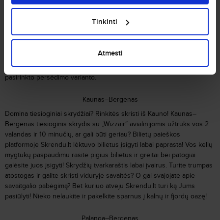
Kryptimi Vilnius–Bergenas skrydžiai vykdomi su vienu arba dviem
persėdimais. Skristi galite su
„
Air Baltic
“
,
„
Norwegian Air Shuttle
“
,
Tinkinti
„
Ryanair
“
,
„
Scandinavian Airlines
“
,
„
Finnair
“
,
„
Lufthansa
“
,
„
KLM Royal
Dutch Airlines
“
,
„
Turkish Airlines
“
avialinijomis. Persėsti galite
Amsterdame, Berlyne, Frankfurte, Helsinkyje, Kopenhagoje, Osle,
Atmesti
Rygoje, Stambule, Stavangeryje, Stokholme. Kelionėje iš Vilniaus į
Bergeną užtruksite nuo 3 valandų ir 35 minučių, laikas priklauso nuo
pasirinkto persėdimo varianto.
Kaunas–Bergenas
Domina tiesioginiai skrydžiai? Rinkitės skristi iš Kauno! Kaunas–
Bergenas tiesioginis skrydis su „Wizzair
“ avialinijomis užtruks vos 2
valandas ir 10 minučių, ar gali būti geriau? Bilietų paieškos
platformoje Skrendu.lt lėktuvo bilietus įsigyti labai paprasta! Vos kelių
mygtukų paspaudimu rasite pigius bilietus ir greitai bei patogiai
galėsite juos įsigyti! Skrydžių tvarkara
štis labai įvairus. Turite trumpas
atostogas ir galite skristi viduryje savaitės? O gal svajojate apie
savaitgalio pabėgimą? Bet kuriuo atveju Skrendu.lt turi ką Jums
pasiūlyti! Nieko nelaukite ir pakelkite sparnus į kalnų ir fjordų oazę!
Palanga–Bergenas