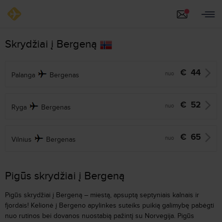
Skrydžiai į Bergeną
€
44
nuo
Palanga
Bergenas
€
52
nuo
Ryga
Bergenas
€
65
nuo
Vilnius
Bergenas
Pigūs skrydžiai į Bergeną
Pigūs skrydžiai į Bergeną – miestą, apsuptą septyniais kalnais ir
fjordais! Kelionė į Bergeno apylinkes suteiks puikią galimybę pabėgti
nuo rutinos bei dovanos nuostabią pažintį su Norvegija. Pigūs