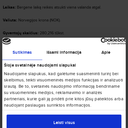
Laikas:
Bergene laiką reikės atsukti viena valanda atgal.
Valiuta:
Norvegijos krona (NOK).
Gyventojų skaičius:
280,216 tūkst.
Plotas:
465,56 km²
Sutikimas
Išsami informacija
Apie
Įkūrimo data:
miestas buvo įkurtas 1070 m.
Šioje svetainėje naudojami slapukai
Viešasis transportas Bergene
Naudojame slapukus, kad galėtume suasmeninti turinį bei
Viešojo transporto paslaugas Bergene siūlo autobusai, taksi,
skelbimus, teikti visuomeninės medijos funkcijas ir analizuoti
funikulieriai ir nuo 2010 metų veikiantys lengvieji traukiniai.
srautą. Be to, svetainės naudojimo informaciją bendriname
Vienkartinis kelionės bilietas kainuos kiek daugiau nei 3 Eur. Galima
su visuomeninės medijos, reklamavimo ir analizės
įsigyti vienos paros bilietą, kuris kainuos 110 NOK (apie 11 Eur). Bilietai
partneriais, kurie gali ją pridėti prie kitos jūsų pateiktos arba
parduodami bilietų pardavimo automatuose,
Narvesen
ir
7-
naudojant paslaugas surinktos informacijos.
Eleven
kioskuose arba per mobiliąją programėlę.
Leisti visus
Vilnius–Bergenas