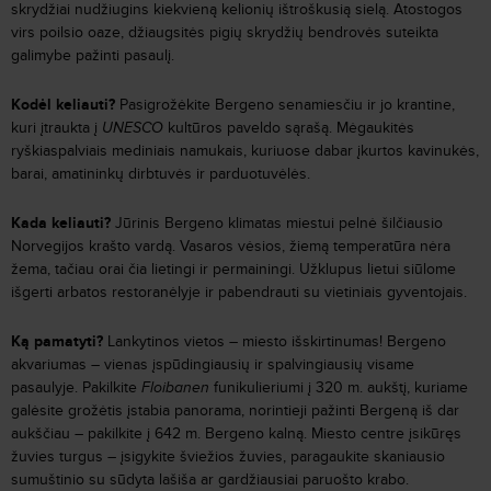
skrydžiai nudžiugins kiekvieną kelionių ištroškusią sielą. Atostogos
virs poilsio oaze, džiaugsitės pigių skrydžių bendrovės suteikta
galimybe pažinti pasaulį.
Kodėl keliauti?
Pasigrožėkite Bergeno senamiesčiu ir jo krantine,
kuri įtraukta į
UNESCO
kultūros paveldo sąrašą. Mėgaukitės
ryškiaspalviais mediniais namukais, kuriuose dabar įkurtos kavinukės,
barai, amatininkų dirbtuvės ir parduotuvėlės.
Kada keliauti?
Jūrinis Bergeno klimatas miestui pelnė šilčiausio
Norvegijos krašto vardą. Vasaros vėsios, žiemą temperatūra nėra
žema, tačiau orai čia lietingi ir permainingi. Užklupus lietui siūlome
išgerti arbatos restoranėlyje ir pabendrauti su vietiniais gyventojais.
Ką pamatyti?
Lankytinos vietos – miesto išskirtinumas! Bergeno
akvariumas – vienas įspūdingiausių ir spalvingiausių visame
pasaulyje. Pakilkite
Floibanen
funikulieriumi į 320 m. aukštį, kuriame
galėsite grožėtis įstabia panorama, norintieji pažinti Bergeną iš dar
aukščiau – pakilkite į 642 m. Bergeno kalną. Miesto centre įsikūręs
žuvies turgus – įsigykite šviežios žuvies, paragaukite skaniausio
sumuštinio su sūdyta lašiša ar gardžiausiai paruošto krabo.