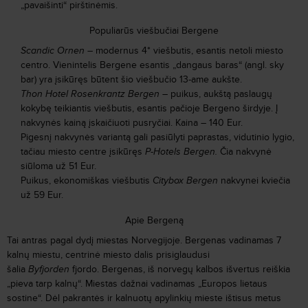
„pavaišinti“ pirštinėmis.
Populiarūs viešbučiai Bergene
Scandic Ornen
– modernus 4* viešbutis, esantis netoli miesto
centro. Vienintelis Bergene
esantis „dangaus baras“ (angl. sky
bar) yra įsikūręs būtent šio viešbučio 13-ame aukšte.
Thon Hotel Rosenkrantz Bergen
– puikus, aukštą paslaugų
kokybę teikiantis viešbutis, esantis pačioje Bergeno širdyje. Į
nakvynės kainą įskaičiuoti pusryčiai. Kaina – 140 Eur.
Pigesnį nakvynės variantą gali pasiūlyti paprastas, vidutinio lygio,
tačiau miesto centre įsikūręs
P-Hotels Bergen.
Čia nakvynė
siūloma už 51 Eur.
Puikus, ekonomiškas viešbutis
Citybox Bergen
nakvynei kviečia
už 59 Eur.
Apie Bergeną
Tai antras pagal dydį miestas Norvegijoje. Bergenas vadinamas 7
kalnų miestu, centrinė miesto dalis prisiglaudusi
šalia
Byfjorden
fjordo. Bergenas, iš norvegų kalbos išvertus reiškia
„pieva tarp kalnų“. Miestas dažnai vadinamas „Europos lietaus
sostine
“
. Dėl pakrantės ir kalnuotų apylinkių mieste ištisus metus