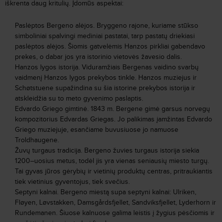
iškrenta daug kritulių. Įdomūs aspektai:
Paslėptos Bergeno alėjos. Bryggeno rajone, kuriame stūkso
simboliniai spalvingi mediniai pastatai, tarp pastatų driekiasi
paslėptos alėjos. Šiomis gatvelėmis Hanzos pirkliai gabendavo
prekes, o dabar jos yra istorinio vietovės žavesio dalis.
Hanzos lygos istorija. Viduramžiais Bergenas vaidino svarbų
vaidmenį Hanzos lygos prekybos tinkle. Hanzos muziejus ir
Schøtstuene supažindina su šia istorine prekybos istorija ir
atskleidžia su to meto gyvenimo paslaptis.
Edvardo Griego gimtinė. 1843 m. Bergene gimė garsus norvegų
kompozitorius Edvardas Griegas. Jo palikimas įamžintas Edvardo
Griego muziejuje, esančiame buvusiuose jo namuose
Troldhaugene.
Žuvų turgaus tradicija. Bergeno žuvies turgaus istorija siekia
1200–uosius metus, todėl jis yra vienas seniausių miesto turgų.
Tai gyvas jūros gėrybių ir vietinių produktų centras, pritraukiantis
tiek vietinius gyventojus, tiek svečius.
Septyni kalnai. Bergeno miestą supa septyni kalnai: Ulriken,
Fløyen, Løvstakken, Damsgårdsfjellet, Sandviksfjellet, Lyderhorn ir
Rundemanen. Šiuose kalnuose galima leistis į žygius pėsčiomis ir