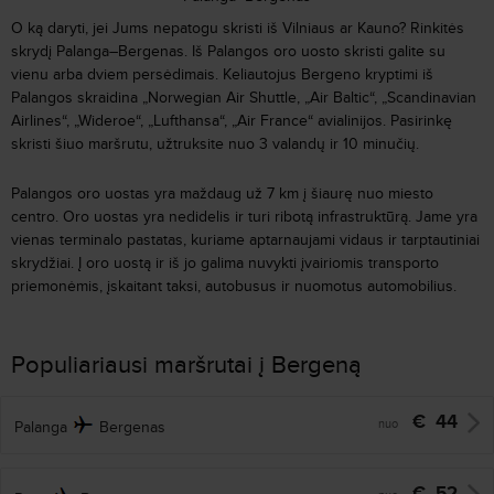
O ką daryti, jei Jums nepatogu skristi iš Vilniaus ar Kauno? Rinkitės
skrydį Palanga–Bergenas. Iš Palangos oro uosto skristi galite su
vienu arba dviem persėdimais. Keliautojus Bergeno kryptimi iš
Palangos skraidina „
Norwegian Air Shuttle,
„
Air Baltic
“
,
„
Scandinavian
Airlines
“
,
„
Wideroe
“
,
„
Lufthansa
“
,
„
Air France
“
avialinijos. Pasirinkę
skristi šiuo maršrutu, užtruksite nuo 3 valandų ir 10 minučių.
Palangos oro uostas yra maždaug už 7 km į šiaurę nuo miesto
centro. Oro uostas yra nedidelis ir turi ribotą infrastruktūrą. Jame yra
vienas terminalo pastatas, kuriame aptarnaujami vidaus ir tarptautiniai
skrydžiai. Į oro uostą ir iš jo galima nuvykti įvairiomis transporto
priemonėmis, įskaitant taksi, autobusus ir nuomotus automobilius.
Populiariausi maršrutai į Bergeną
€
44
nuo
Palanga
Bergenas
€
52