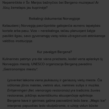
Nepamirškite ir Šv. Marijos bažnyčios bei Bergeno muziejaus! Ar
Jūsų žemėlapis jau kuprinėje?
Reikalingi dokumentai Norvegijoje
Keliaudami į Norvegiją pasirūpinkite galiojančia asmens tapatybės
kortele arba pasu. Viza – nereikalinga, tačiau planuojant šalyje
pasilikti ilgiau, savo gyvenamąją vietą reikia užregistruoti atitinkamoje
valdžios institucijoje.
Kur pavalgyti Bergene?
Kulinarinės patirtys yra dar viena priežastis, kodėl verta aplankyti šį
Norvegijos miestą. UNESCO organizacija Bergeną pavadino
„Gastronomijos miestu“.
Lysverket
laikoma viena jaukiausių ir geriausių vietų mieste. Čia
siūlomas jūros maistas, vietinis alus, naminės sultys ir muzika.
Enhjørningen (liet. vienaragio restoranas)
yra tradicinis žuvies
restoranas, įsikūręs autentiškumu alsuojančioje aplinkoje.
Bergene kava ir gėrimais galima pasivaišinti ledo bare. „Magic Ice“
interjeras papuoštas ledo skulptūromis, o užėję vidun būsite