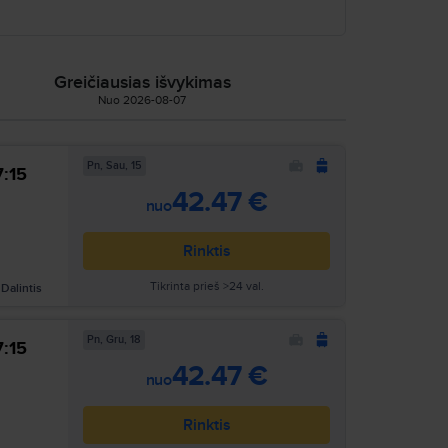
 atvykstant į biurą Vilniuje;
 pagalbos neįgaliesiems, užsakymas;
Greičiausias išvykimas
Nuo 2026-08-07
i perkant lėktuvų bilietus.
Pn, Sau, 15
7:15
42.47 €
nuo
Rinktis
Tikrinta prieš >24 val.
Dalintis
Pn, Gru, 18
7:15
42.47 €
nuo
Rinktis