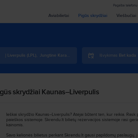
Pagalba telefonu
Aviabilietai
Pigūs skrydžiai
Viešbučiai
Į
Liverpulis
(
LPL
)
,
Jungtinė Karalystė
Išvykimas
Bet kada
gūs skrydžiai Kaunas–Liverpulis
Ieškai skrydžio Kaunas–Liverpulis? Atėjai būtent ten, kur reikia. Rask p
paieškos sistemoje. Skrendu.lt bilietų rezervacijos sistemoje rasi g
kainomis.
Savo kelionės bilietus perkant Skrendu.lt gausi papildomų paslaugų, į 