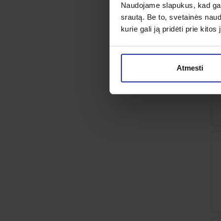
Naudojame slapukus, kad galė
srautą. Be to, svetainės nau
kurie gali ją pridėti prie kit
Atmesti