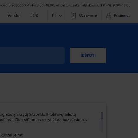
+370 5 2080000
Pr–Pn 8:00–18:00
,
el. paštu
uzsakymai@skrendu.lt
Pr–Sk 9:00–18:00
Verslui
DUK
LT
Užsakymai
Prisijungti
IEŠKOTI
igiausią skrydį Skrendu.lt lėktuvų bilietų
eriausius mūsų siūlomus skrydžius mažiausiomis
kurias įeina: