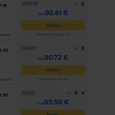
Pn, Spa, 30
7:15
Ieškoti
90.41 €
nuo
Rinktis
Tikrinta prieš 1 val. 12 min.
Dalintis
Pr, Rgs, 21
0:35
Ieškoti
90.72 €
nuo
Rinktis
Tikrinta prieš >24 val.
Dalintis
Pr, Lap, 2
0:30
Ieškoti
93.56 €
nuo
Rinktis