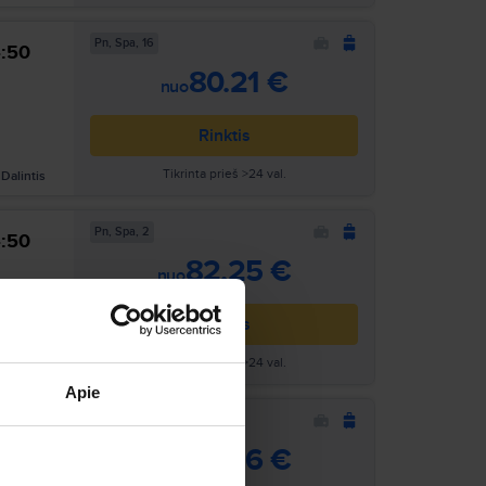
Pn, Spa, 16
4:50
Ieškoti
80.21 €
nuo
Rinktis
Tikrinta prieš >24 val.
Dalintis
Pn, Spa, 2
4:50
Ieškoti
82.25 €
nuo
Rinktis
Tikrinta prieš >24 val.
Dalintis
Apie
Pn, Spa, 9
4:50
Ieškoti
82.96 €
nuo