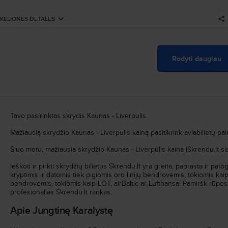
Atvykimas
:
An, Rgs, 22
Trukmė
:
2h 55min
KELIONĖS DETALĖS
Išvykimas
Ieškoti visų skrydžių pagal šiuos kriterijus:
Pr, Lap, 2
Kaunas–Liverpulis
Pr, Rgs, 21
Rodyti daugiau
06:10
Kaunas
KUN
Oro linijos
:
Ryanair
06:40
Kopenhaga
CPH
Skrydžio nr.
:
FR7621
Persėdimas
12h 35min
Tavo pasirinktas skrydis Kaunas - Liverpulis.
Mažiausią skrydžio Kaunas - Liverpulis kainą pasitikrink aviabilietų pa
19:15
Kopenhaga
CPH
Oro linijos
:
Ryanair
20:30
Liverpulis
LPL
Skrydžio nr.
:
FR759
Šiuo metu, mažiausia skrydžio Kaunas - Liverpulis kaina (Skrendu.lt si
Atvykimas
Ieškoti ir pirkti skrydžių bilietus Skrendu.lt yra greita, paprasta ir pa
:
Pr, Lap, 2
Trukmė
:
16h 20min
kryptimis ir datomis tiek pigiomis oro linijų bendrovėmis, tokiomis kaip
bendrovėmis, tokiomis kaip LOT, airBaltic ar Lufthansa. Pamiršk rūpesč
profesionalias Skrendu.lt rankas.
Ieškoti visų skrydžių pagal šiuos kriterijus:
Kaunas–Liverpulis
Pr, Lap, 2
Apie Jungtinę Karalystę