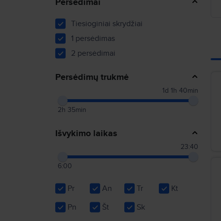
Persėdimai
Tiesioginiai skrydžiai
1 persėdimas
2 persėdimai
Persėdimų trukmė
1d 1h 40min
2h 35min
Išvykimo laikas
23:40
6:00
Pr
An
Tr
Kt
Pn
Št
Sk