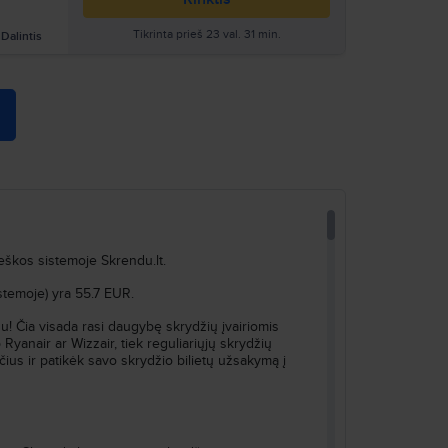
Tikrinta prieš 23 val. 31 min.
Dalintis
Ieškoti
ieškos sistemoje Skrendu.lt.
stemoje) yra 55.7 EUR.
togu! Čia visada rasi daugybę skrydžių įvairiomis
 Ryanair ar Wizzair, tiek reguliariųjų skrydžių
ius ir patikėk savo skrydžio bilietų užsakymą į
Ieškoti