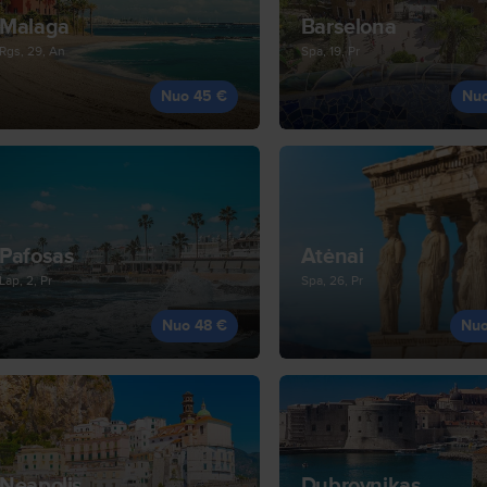
Malaga
Barselona
Rgs, 29, An
Spa, 19, Pr
Nuo 45 €
Nu
Pafosas
Atėnai
Lap, 2, Pr
Spa, 26, Pr
Nuo 48 €
Nuo
Neapolis
Dubrovnikas