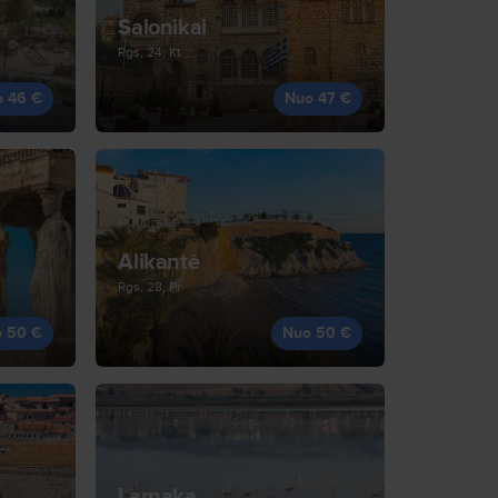
Salonikai
Rgs, 24, Kt
o 46 €
Nuo 47 €
Alikantė
Rgs, 28, Pr
 50 €
Nuo 50 €
Larnaka