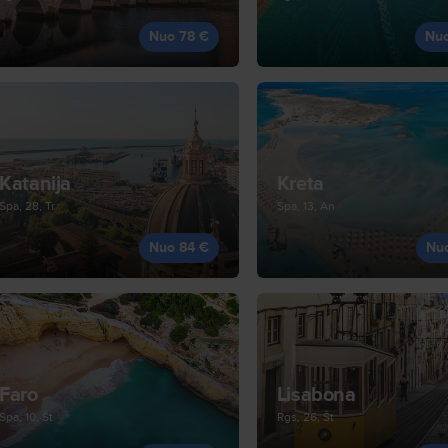
Nuo 78 €
Nu
Katanija
Kreta
Spa, 28, Tr
Spa, 13, An
Nuo 84 €
Nu
Faro
Lisabona
Spa, 10, Št
Rgs, 26, Št