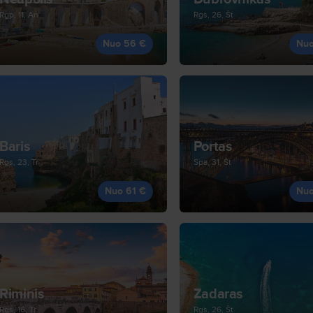
Rgp, 11, An
Rgs, 26, Št
Nuo 56 €
Nuo
Baris
Portas
Rgs, 23, Tr
Spa, 31, Št
Nuo 61 €
Nuo
Riminis
Zadaras
Rgs, 16, Tr
Rgs, 26, Št