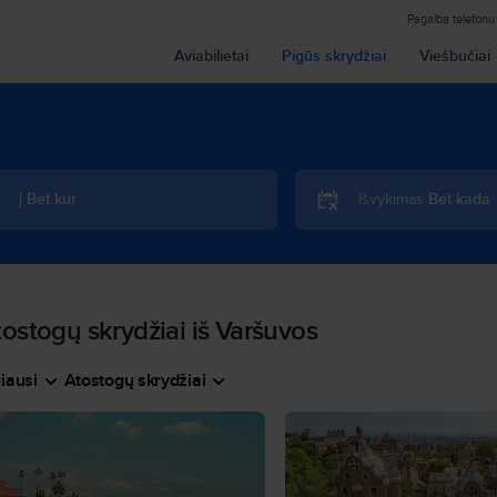
Pagalba telefonu
Aviabilietai
Pigūs skrydžiai
Viešbučiai
Į
Bet kur
Išvykimas
Bet kada
ostogų skrydžiai iš Varšuvos
iausi
Atostogų skrydžiai