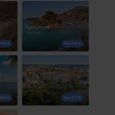
Lanzarotė
Vas, 9, An
 140 €
Nuo 183 €
Pula
Rgp, 15, Št
269 €
Nuo 273 €