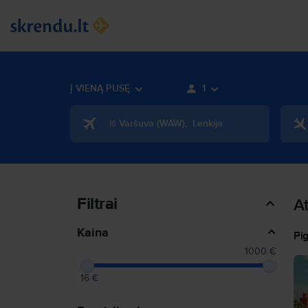
Į VIENĄ PUSĘ
1
Iš
Varšuva
(
WAW
)
,
Lenkija
Filtrai
At
Kaina
Pig
1000 €
16 €