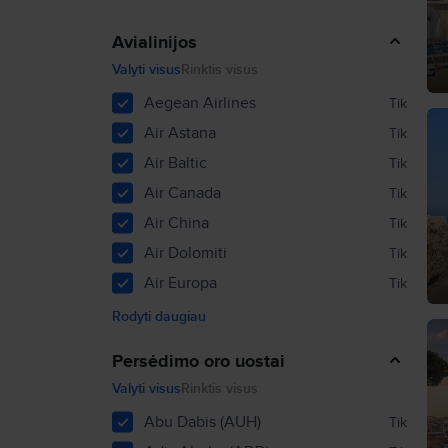
Avialinijos
Valyti visus
Rinktis visus
Aegean Airlines
Tik
Air Astana
Tik
Air Baltic
Tik
Air Canada
Tik
Air China
Tik
Air Dolomiti
Tik
Air Europa
Tik
Rodyti daugiau
Persėdimo oro uostai
Valyti visus
Rinktis visus
Abu Dabis (AUH)
Tik