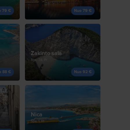
o 79 €
Nuo 79 €
Zakinto sala
Rgs, 28, Pr
o 88 €
Nuo 92 €
Nica
Spa, 1, Kt