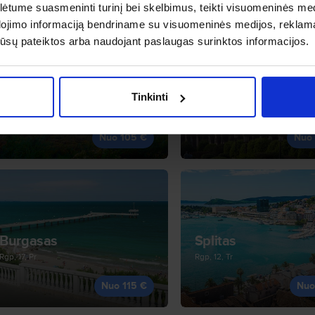
tume suasmeninti turinį bei skelbimus, teikti visuomeninės medij
dojimo informaciją bendriname su visuomeninės medijos, reklamav
os jūsų pateiktos arba naudojant paslaugas surinktos informacijos.
Fuerteventūra
Marakešas
Tinkinti
Rgs, 14, Pr
Spa, 31, Št
Nuo 105 €
Nuo
Burgasas
Splitas
Rgp, 17, Pr
Rgp, 12, Tr
Nuo 115 €
Nuo