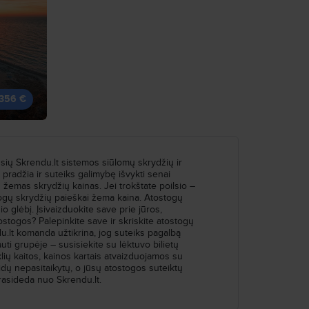
356 €
ausių Skrendu.lt sistemos siūlomų skrydžių ir
 pradžia ir suteiks galimybę išvykti senai
 žemas skrydžių kainas. Jei trokštate poilsio –
togų skrydžių paieškai žema kaina. Atostogų
io glėbį. Įsivaizduokite save prie jūros,
stogos? Palepinkite save ir skriskite atostogų
du.lt komanda užtikrina, jog suteiks pagalbą
auti grupėje – susisiekite su lėktuvo bilietų
lių kaitos, kainos kartais atvaizduojamos su
idų nepasitaikytų, o jūsų atostogos suteiktų
prasideda nuo Skrendu.lt.