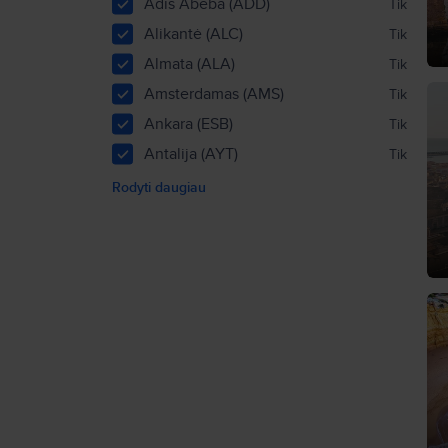
Adis Abeba (ADD)
Tik
Alikantė (ALC)
Tik
Almata (ALA)
Tik
Amsterdamas (AMS)
Tik
Ankara (ESB)
Tik
Antalija (AYT)
Tik
Rodyti daugiau