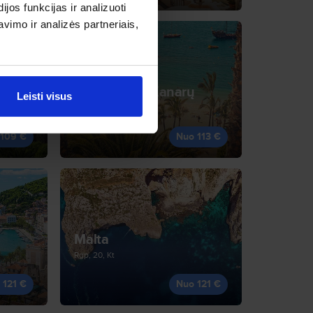
os funkcijas ir analizuoti
imo ir analizės partneriais,
Las Palmas (Kanarų
Leisti visus
salos)
Lap, 26, Kt
 109 €
Nuo 113 €
Malta
Rgp, 20, Kt
 121 €
Nuo 121 €