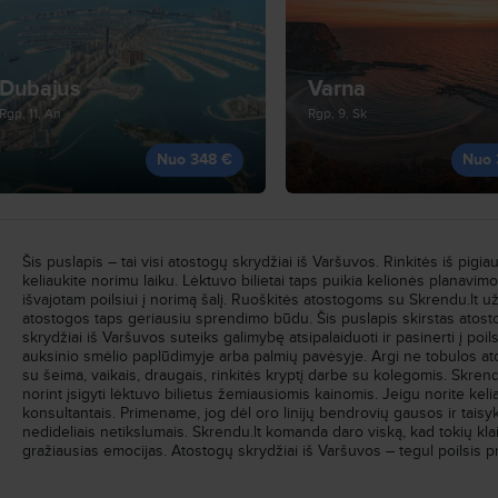
Dubajus
Varna
Rgp, 11, An
Rgp, 9, Sk
Nuo 348 €
Nuo 
Šis puslapis – tai visi atostogų skrydžiai iš Varšuvos. Rinkitės iš pigi
keliaukite norimu laiku. Lėktuvo bilietai taps puikia kelionės planavimo
išvajotam poilsiui į norimą šalį. Ruoškitės atostogoms su Skrendu.lt už
atostogos taps geriausiu sprendimo būdu. Šis puslapis skirstas atos
skrydžiai iš Varšuvos suteiks galimybę atsipalaiduoti ir pasinerti į poils
auksinio smėlio paplūdimyje arba palmių pavėsyje. Argi ne tobulos ato
su šeima, vaikais, draugais, rinkitės kryptį darbe su kolegomis. Skren
norint įsigyti lėktuvo bilietus žemiausiomis kainomis. Jeigu norite keli
konsultantais. Primename, jog dėl oro linijų bendrovių gausos ir taisyk
nedideliais netikslumais. Skrendu.lt komanda daro viską, kad tokių kla
gražiausias emocijas. Atostogų skrydžiai iš Varšuvos – tegul poilsis 