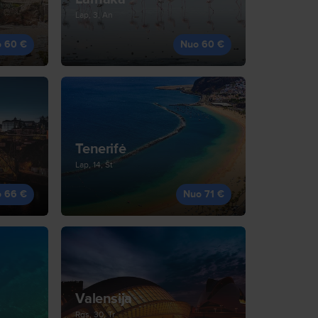
Lap, 3, An
 60 €
Nuo 60 €
Tenerifė
Lap, 14, Št
 66 €
Nuo 71 €
Valensija
Rgs, 30, Tr