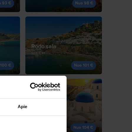
o 93 €
Nuo 98 €
Rodo sala
Spa, 1, Kt
 100 €
Nuo 101 €
Apie
Santorini
Spa, 3, Št
 104 €
Nuo 104 €