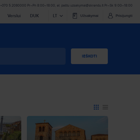
+370 5 2080000
Pr–Pn 8:00–18:00
,
el. paštu
uzsakymai@skrendu.lt
Pr–Sk 9:00–18:00
Verslui
DUK
LT
Užsakymai
Prisijungti
IEŠKOTI