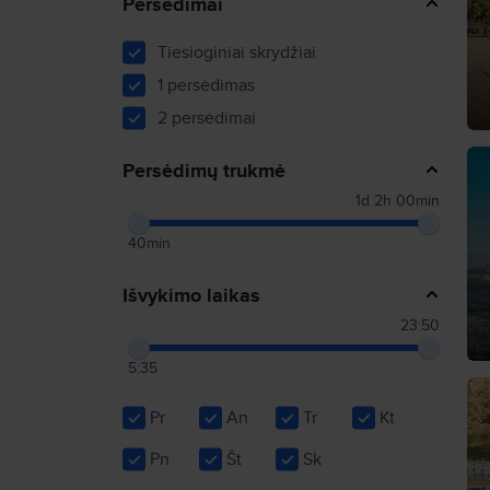
Persėdimai
Tiesioginiai skrydžiai
1 persėdimas
2 persėdimai
Persėdimų trukmė
1d 2h 00min
40min
Išvykimo laikas
23:50
5:35
Pr
An
Tr
Kt
Pn
Št
Sk