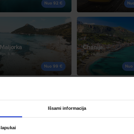
Nuo 92 €
Nu
Maljorka
Chanija
Rgs, 3, Kt
Rgs, 28, Pr
Nuo 99 €
Nuo
Išsami informacija
Madeira
Korfu
Rgs, 27, Sk
Rgp, 20, Kt
slapukai
Nuo 103 €
Nuo