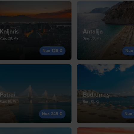
Kaljaris
Antalija
Rgp, 28, Pn
Spa, 30, Pn
Nuo 126 €
Nuo
Patrai
Bodrumas
Rgp, 10, Pr
Rgs, 10, Kt
Nuo 245 €
Nuo 