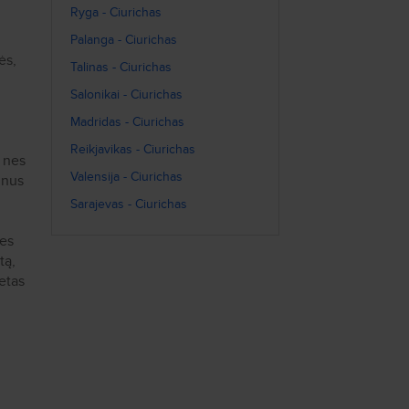
Ryga - Ciurichas
Palanga - Ciurichas
ės,
Talinas - Ciurichas
Salonikai - Ciurichas
Madridas - Ciurichas
Reikjavikas - Ciurichas
, nes
Valensija - Ciurichas
lnus
Sarajevas - Ciurichas
ies
tą,
ietas