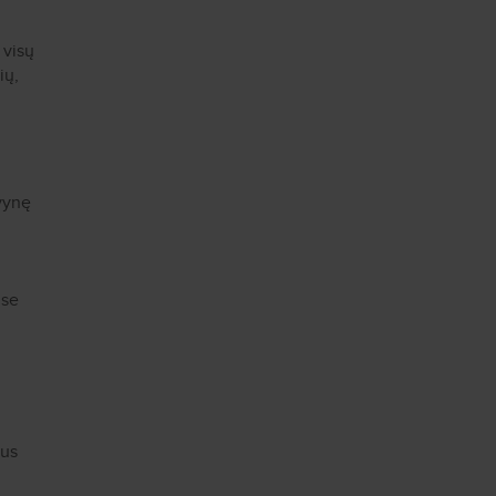
 visų
ių,
vynę
use
tus