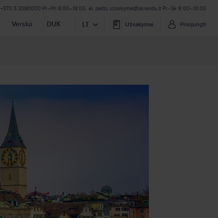
u
+370 5 2080000
Pr–Pn 8:00–18:00, el. paštu
uzsakymai@skrendu.lt
Pr–Sk 9:00–18:00
Verslui
DUK
LT
Užsakymai
Prisijungti