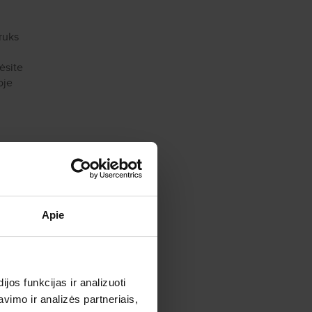
truks
ėsite
oje
uti
.
Apie
os funkcijas ir analizuoti
imo ir analizės partneriais,