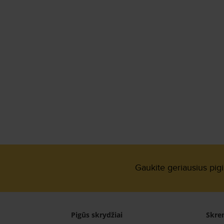
Gaukite geriausius pig
Pigūs skrydžiai
Skren