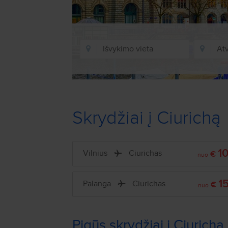
Skrydžiai į Ciurichą
1
Vilnius
Ciurichas
€
nuo
1
Palanga
Ciurichas
€
nuo
Pigūs skrydžiai į Ciurichą