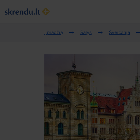
Į pradžią
Šalys
Šveicarija