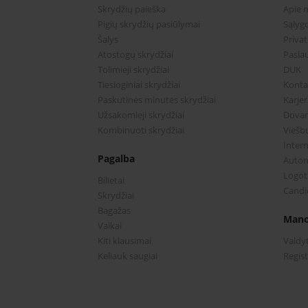
Skrydžių paieška
Apie 
Pigių skrydžių pasiūlymai
Sąlygo
Šalys
Priva
Atostogų skrydžiai
Pasla
Tolimieji skrydžiai
DUK
Tiesioginiai skrydžiai
Konta
Paskutinės minutės skrydžiai
Karjer
Užsakomieji skrydžiai
Dova
Kombinuoti skrydžiai
Viešbu
Intern
Pagalba
Auto
Logoti
Bilietai
Candi
Skrydžiai
Bagažas
Mano
Vaikai
Kiti klausimai
Valdy
Keliauk saugiai
Regist