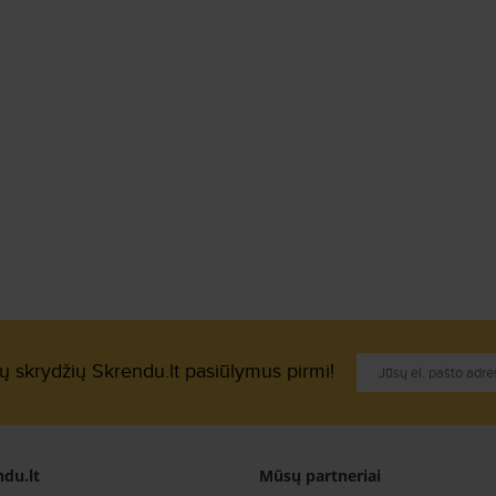
ių skrydžių Skrendu.lt pasiūlymus pirmi!
du.lt
Mūsų partneriai