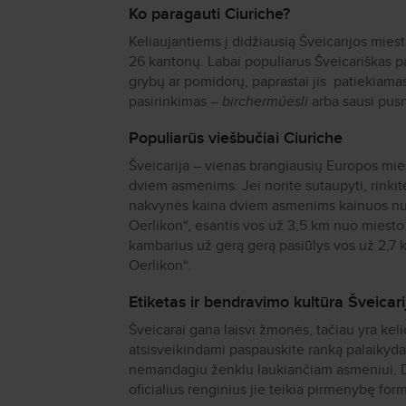
Ko paragauti Ciuriche?
Keliaujantiems į didžiausią Šveicarijos miest
26 kantonų. Labai populiarus Šveicariškas pat
grybų ar pomidorų, paprastai jis patiekiama
pasirinkimas –
bircherműesli
arba sausi pusry
Populiarūs viešbučiai Ciuriche
Šveicarija – vienas brangiausių Europos mi
dviem asmenims. Jei norite sutaupyti, rinki
nakvynės kaina dviem asmenims kainuos n
Oerlikon“, esantis vos už 3,5 km nuo miesto
kambarius už gerą gerą pasiūlys vos už 2,7
Oerlikon
“.
Etiketas ir bendravimo kultūra Šveicari
Šveicarai gana laisvi žmonės, tačiau yra kelios
atsisveikindami paspauskite ranką palaikyda
nemandagiu ženklu laukiančiam asmeniui. Dau
oficialius renginius jie teikia pirmenybę form