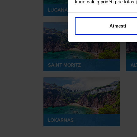
kurie gali ją pridėti prie kit
LUGANAS
BE
Atmesti
SAINT MORITZ
AL
LOKARNAS