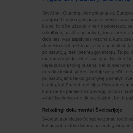
Skydžiai į Ciurichą, vieną švariausių Europos
abiejose Limato upės pusėse miesto senamie
klubai kviečia užsukti ir ne tik papietauti, b
užkalbina, pasiūlo aplankyti įdomesnes vietov
dideliais, įvairiaspalviais vazonais, kuriuos
dėmesio verti ne tik pastatai ir paminklai, t
poilsiautojų, tiek vietinių gyventojų. Tai pu
matomas vaizdas išties svaigina. Besileidžian
vėjas sukuria tokią būseną, dėl kurios norisi
nereikia ieškoti vietos, kurioje gerą būti, ne
poilsiautojams teikia galimybę pamatyti Švei
istoriją, kultūrą bei tradicijas. Paskutinės m
kuris ne tik panaikina nuovargį, tačiau ir sute
– tai jūsų šansas ne tik susipažinti, bet ir pa
Reikalingi dokumentai Šveicarijoje
Šveicarija priklauso Šengeno zonai, todėl ke
keliaujant lėktuvu būtina pasiimti galiojanč