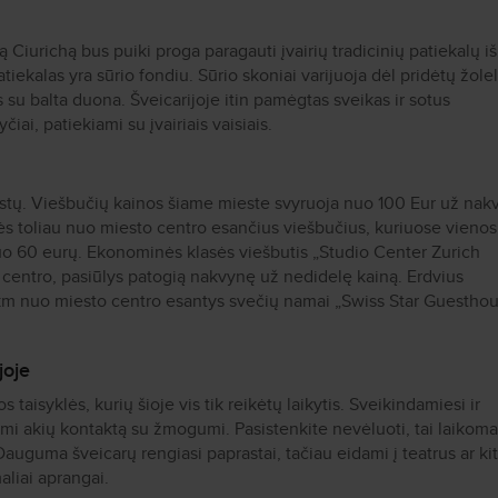
ą Ciurichą bus puiki proga paragauti įvairių tradicinių patiekalų iš
iekalas yra sūrio fondiu. Sūrio skoniai varijuoja dėl pridėtų žolel
s su balta duona.
Šveicarijoje itin pamėgtas sveikas ir sotus
čiai, patiekiami su įvairiais vaisiais.
estų. Viešbučių kainos šiame mieste svyruoja nuo 100 Eur už nak
tės toliau nuo miesto centro esančius viešbučius, kuriuose vienos
uo 60 eurų.
Ekonominės klasės viešbutis
„
Studio Center Zurich
 centro, pasiūlys patogią nakvynę už nedidelę kainą. Erdvius
 km nuo miesto centro esantys svečių namai
„Swiss Star Guestho
joje
 taisyklės, kurių šioje vis tik reikėtų laikytis. Sveikindamiesi ir
mi akių kontaktą su žmogumi. Pasistenkite nevėluoti, tai laikoma
guma šveicarų rengiasi paprastai, tačiau eidami į teatrus ar ki
aliai aprangai.