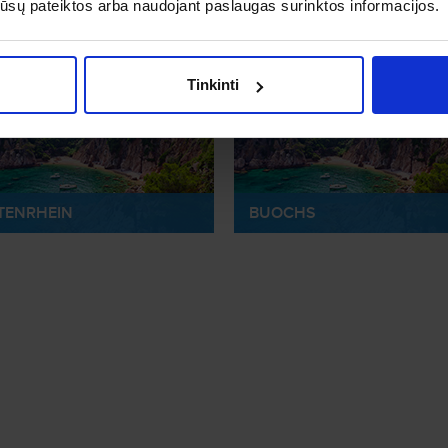
os jūsų pateiktos arba naudojant paslaugas surinktos informacijos.
RNAS
ŽENEVA
Tinkinti
TENRHEIN
BUOCHS