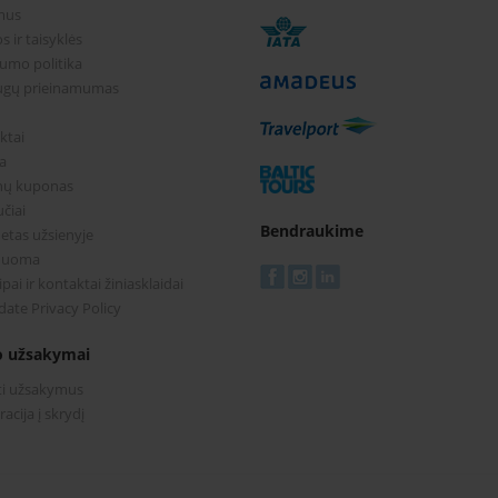
mus
s ir taisyklės
tumo politika
ugų prieinamumas
ktai
a
nų kuponas
čiai
Bendraukime
etas užsienyje
nuoma
pai ir kontaktai žiniasklaidai
date Privacy Policy
 užsakymai
ti užsakymus
racija į skrydį