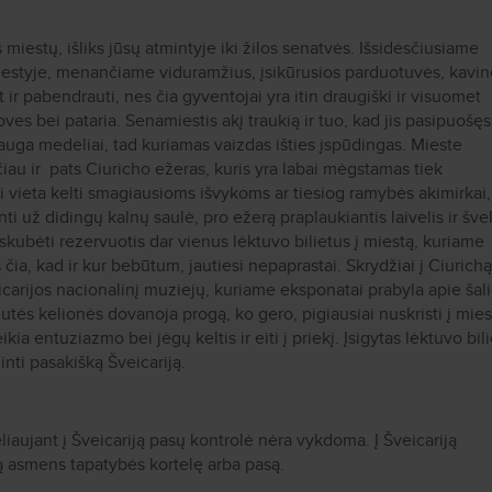
 miestų, išliks jūsų atmintyje iki žilos senatvės. Išsidėsčiusiame
styje, menančiame viduramžius, įsikūrusios parduotuvės, kavin
et ir pabendrauti, nes čia gyventojai yra itin draugiški ir visuomet
es bei pataria. Senamiestis akį traukią ir tuo, kad jis pasipuošęs
e auga medeliai, tad kuriamas vaizdas išties įspūdingas. Mieste
ačiau ir pats Ciuricho ežeras, kuris yra labai mėgstamas tiek
iki vieta kelti smagiausioms išvykoms ar tiesiog ramybės akimirkai
ti už didingų kalnų saulė, pro ežerą praplaukiantis laivelis ir šve
 skubėti rezervuotis dar vienus lėktuvo bilietus į miestą, kuriame
s čia, kad ir kur bebūtum, jautiesi nepaprastai. Skrydžiai į Ciurichą
carijos nacionalinį muziejų, kuriame eksponatai prabyla apie šal
inutės kelionės dovanoja progą, ko gero, pigiausiai nuskristi į mies
ikia entuziazmo bei jėgų keltis ir eiti į priekį. Įsigytas lėktuvo bil
žinti pasakišką Šveicariją.
liaujant į Šveicariją pasų kontrolė nėra vykdoma. Į Šveicariją
ią asmens tapatybės kortelę arba pasą.