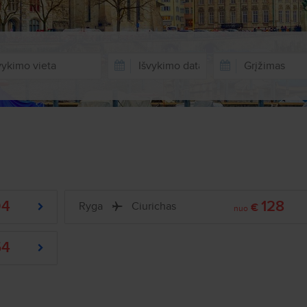
04
128
Ryga
Ciurichas
€
nuo
54