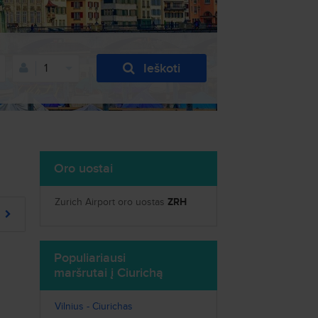
Ieškoti
1
Oro uostai
Zurich Airport oro uostas
ZRH
Populiariausi
maršrutai į Ciurichą
Vilnius - Ciurichas