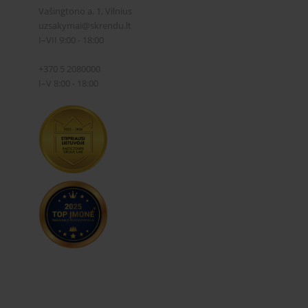
Vašingtono a. 1, Vilnius
uzsakymai@skrendu.lt
I–VII 9:00 - 18:00
+370 5 2080000
I–V 8:00 - 18:00