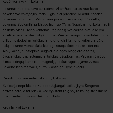
Kodėl verta vykti į Lokarną
Lokarnas nuo pat savo atsiradimo VI amžiuje kartas nuo karto
pakeisdavo valdytojus, tačiau ilgiausiai priklausė Milanui. Kadaise
Lokarnas buvo netgi Milano kunigaikščių rezidencija. Vis dėlto,
Lokarnas Šveicarijai priklauso jau nuo XVI a. Nepaisant to, Lokarnas ir
apskritai visas Tičino kantonas (regionas) Šveicarijos pietuose yra
smelkte persmelktas italų kultūros. Mieste vyraujantis architektūrinis
stilius neabejotinai itališkas ir netgi oficiali kantono kalba yra būtent
italų. Lokarne vienas šalia kito egzistuoja išties netikėti deriniai –
Alpių kalnai, subtropiniai augalai, didingas Maggiore ežeras,
šveicariškas paprastumas ir itališkas užsidegimas. Pavasarį čia žydi
šimtai didingų kamelijų ir magnolijų, o štai rugpjūtį jame vyksta
Lokarno kino festivalis, sutraukiantis gausybę svečių.
Reikalingi dokumentai vykstant į Lokarną
Šveicarija nepriklauso Europos Sąjungai, tačiau ji yra Šengeno
erdvės narė, o tai reiškia, kad vykstant į šią šalį reikalingi tik asmens
dokumentai ir, žinoma, lėktuvo bilietai.
Kada lankyti Lokarną