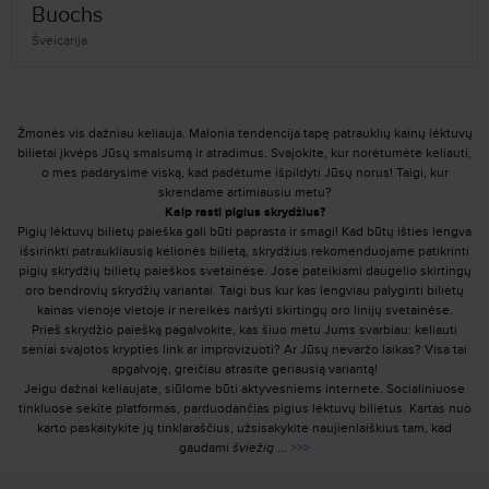
Buochs
Šveicarija
Žmonės vis dažniau keliauja. Malonia tendencija tapę patrauklių kainų lėktuvų
bilietai įkvėps Jūsų smalsumą ir atradimus. Svajokite, kur norėtumėte keliauti,
o mes padarysime viską, kad padėtume išpildyti Jūsų norus! Taigi, kur
skrendame artimiausiu metu?
Kaip rasti pigius skrydžius?
Pigių lėktuvų bilietų paieška gali būti paprasta ir smagi! Kad būtų išties lengva
išsirinkti patraukliausią kelionės bilietą, skrydžius rekomenduojame patikrinti
pigių skrydžių bilietų paieškos svetainėse. Jose pateikiami daugelio skirtingų
oro bendrovių skrydžių variantai. Taigi bus kur kas lengviau palyginti bilietų
kainas vienoje vietoje ir nereikės naršyti skirtingų oro linijų svetainėse.
Prieš skrydžio paiešką pagalvokite, kas šiuo metu Jums svarbiau: keliauti
seniai svajotos krypties link ar improvizuoti? Ar Jūsų nevaržo laikas? Visa tai
apgalvoję, greičiau atrasite geriausią variantą!
Jeigu dažnai keliaujate, siūlome būti aktyvesniems internete. Socialiniuose
tinkluose sekite platformas, parduodančias pigius lėktuvų bilietus. Kartas nuo
karto paskaitykite jų tinklaraščius, užsisakykite naujienlaiškius tam, kad
gaudami
šviežią
...
>>>