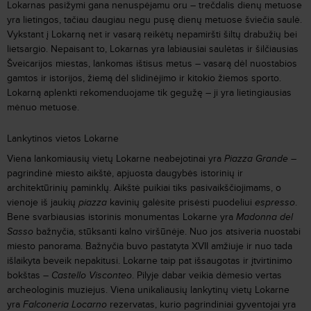
Lokarnas pasižymi gana nenuspėjamu oru – trečdalis dienų metuose
yra lietingos, tačiau daugiau negu pusę dienų metuose šviečia saulė.
Vykstant į Lokarną net ir vasarą reikėtų nepamiršti šiltų drabužių bei
lietsargio. Nepaisant to, Lokarnas yra labiausiai saulėtas ir šilčiausias
Šveicarijos miestas, lankomas ištisus metus – vasarą dėl nuostabios
gamtos ir istorijos, žiemą dėl slidinėjimo ir kitokio žiemos sporto.
Lokarną aplenkti rekomenduojame tik gegužę – ji yra lietingiausias
mėnuo metuose.
Lankytinos vietos Lokarne
Viena lankomiausių vietų Lokarne neabejotinai yra
Piazza Grande
–
pagrindinė miesto aikštė, apjuosta daugybės istorinių ir
architektūrinių paminklų. Aikštė puikiai tiks pasivaikščiojimams, o
vienoje iš jaukių
piazza
kavinių galėsite prisėsti puodeliui
espresso
.
Bene svarbiausias istorinis monumentas Lokarne yra
Madonna del
Sasso
bažnyčia, stūksanti kalno viršūnėje. Nuo jos atsiveria nuostabi
miesto panorama. Bažnyčia buvo pastatyta XVII amžiuje ir nuo tada
išlaikyta beveik nepakitusi. Lokarne taip pat išsaugotas ir įtvirtinimo
bokštas –
Castello Visconteo
. Pilyje dabar veikia dėmesio vertas
archeologinis muziejus.
Viena unikaliausių lankytinų vietų Lokarne
yra
Falconeria Locarno
rezervatas, kurio pagrindiniai gyventojai yra