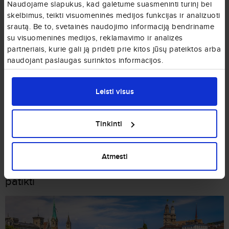
Naudojame slapukus, kad galėtume suasmeninti turinį bei
skelbimus, teikti visuomeninės medijos funkcijas ir analizuoti
Viešasis transportas Lokarne
srautą. Be to, svetainės naudojimo informaciją bendriname
Lokarnas yra nedidelis miestas, tad beveik visos keliautojus labiausiai
su visuomeninės medijos, reklamavimo ir analizės
dominančios vietos lengvai apeinamos pėsčiomis. Vis dėlto,
partneriais, kurie gali ją pridėti prie kitos jūsų pateiktos arba
nepraleiskite progos pasinaudoti beveik visiems keliautojams
naudojant paslaugas surinktos informacijos.
nemokamu transportu: Lokarne ir apskritai visame Tičino kantone
(regione), visiems bent vieną naktį viešbučiuose, hosteliuose ir
kituose oficialiuose apartamentuose nakvojantiems turistams jų
Leisti visus
apsistojimo laikotarpiui išduodamas Ticino Ticket. Jis garantuoja
nemokamą viešąjį transportą mieste.
Tinkinti
Populiariausi maršrutai į Lokarną
Atmesti
Kiti Šveicarijos miestai, kurie Jums gali
patikti