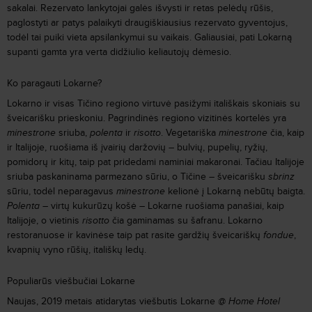
sakalai. Rezervato lankytojai galės išvysti ir retas pelėdų rūšis,
paglostyti ar patys palaikyti draugiškiausius rezervato gyventojus,
todėl tai puiki vieta apsilankymui su vaikais. Galiausiai, pati Lokarną
supanti gamta yra verta didžiulio keliautojų dėmesio.
Ko paragauti Lokarne?
Lokarno ir visas Tičino regiono virtuvė pasižymi itališkais skoniais su
šveicarišku prieskoniu. Pagrindinės regiono vizitinės kortelės yra
minestrone
sriuba,
polenta
ir
risotto
. Vegetariška
minestrone
čia, kaip
ir Italijoje, ruošiama iš įvairių daržovių – bulvių, pupelių, ryžių,
pomidorų ir kitų, taip pat pridedami naminiai makaronai. Tačiau Italijoje
sriuba paskaninama parmezano sūriu, o Tičine – šveicarišku
sbrinz
sūriu, todėl neparagavus
minestrone
kelionė į Lokarną nebūtų baigta.
Polenta
– virtų kukurūzų košė – Lokarne ruošiama panašiai, kaip
Italijoje, o vietinis
risotto
čia gaminamas su šafranu. Lokarno
restoranuose ir kavinėse taip pat rasite gardžių šveicariškų
fondue
,
kvapnių vyno rūšių, itališkų ledų.
Populiarūs viešbučiai Lokarne
Naujas, 2019 metais atidarytas viešbutis Lokarne
@ Home Hotel