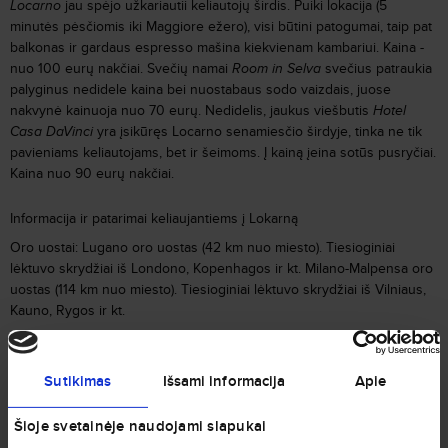
Locarno
jau spėjo užkariautii keliautojų širdis. Puiki lokacija (5
minutės pėsčiomis iki Maggiore ežero), visi būtini patogumai, taip pat
balkonas ir gardaus espresso mašina kiekvienam kambariui. Kaina -
nuo 100 eurų nakčiai. Svečių namai
Room in Selva
svečius patraukia
palyginus nedidele kaina bei nuostabaus sodo vaizdais, juose
nakvynė kainuoja nuo 70 eurų. Nedidelis, jaukus viešbutis
Hotel
Casa DaVinci
yra įsikūręs Locarno senamiesčio širdyje, tinka ne tik
pavieniams keliautojams, bet ir šeimoms. Į kainą įeina sotūs pusryčiai.
Kaina nuo 90 eurų nakčiai.
Informacija ir patarimai keliaujantiems į Lokarną
Oro uostai: Lugano oro uostas (42 km nuo miesto). Tiesioginiai
lėktuvo skrydžiai iš Londono, Kopenhagos ir kt. Milano-Malpensa oro
uostas (114 km nuo miesto). Tiesioginiai lėktuvo skrydžiai iš Vilniaus,
Kauno, Rygos ir kt.
Laiko juosta: GMT+2, todėl laikrodį reikės pasukti viena valanda atgal.
Sutikimas
Išsami informacija
Apie
Valiuta: Šveicarijos frankas (CHF)
Šioje svetainėje naudojami slapukai
Gyventojų skaičius: 15,824