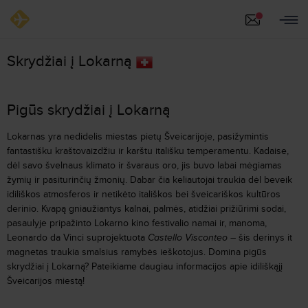
Skrydžiai į Lokarną
Pigūs skrydžiai į Lokarną
Lokarnas yra nedidelis miestas pietų Šveicarijoje, pasižymintis
fantastišku kraštovaizdžiu ir karštu itališku temperamentu. Kadaise,
dėl savo švelnaus klimato ir švaraus oro, jis buvo labai mėgiamas
žymių ir pasiturinčių žmonių. Dabar čia keliautojai traukia dėl beveik
idiliškos atmosferos ir netikėto itališkos bei šveicariškos kultūros
derinio. Kvapą gniaužiantys kalnai, palmės, atidžiai prižiūrimi sodai,
pasaulyje pripažinto Lokarno kino festivalio namai ir, manoma,
Leonardo da Vinci suprojektuota
Castello Visconteo
– šis derinys it
magnetas traukia smalsius ramybės ieškotojus. Domina pigūs
skrydžiai į Lokarną? Pateikiame daugiau informacijos apie idiliškąjį
Šveicarijos miestą!