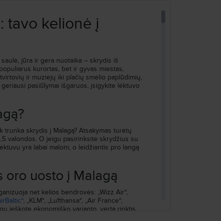
 tavo kelionė į
Ieškoti
saulė, jūra ir gera nuotaika – skrydis iš
 populiarus kurortas, bet ir gyvas miestas,
tvirtovių ir muziejų iki plačių smėlio paplūdimių,
 geriausi pasiūlymai išgaruos, įsigykite lėktuvo
lagą?
ek trunka skrydis į Malagą? Atsakymas turėtų
,5 valondos. O jeigu pasirinksite skrydžius su
ėktuvu yra labai maloni, o leidžiantis pro langą
us oro uosto į Malagą
organizuoja net kelios bendrovės: „Wizz Air“,
airBaltic“
, „KLM“, „Lufthansa“, „Air France“,
eigu ieškote ekonomiško varianto, verta rinktis
inomis, dažnomis akcijomis. Tai puikus