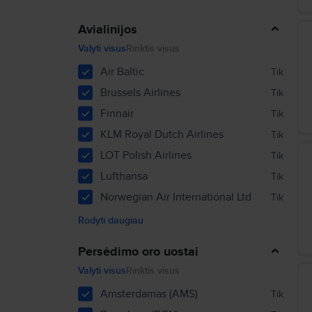
Avialinijos
Valyti visus
Rinktis visus
Air Baltic
Tik
Brussels Airlines
Tik
Finnair
Tik
KLM Royal Dutch Airlines
Tik
LOT Polish Airlines
Tik
Lufthansa
Tik
Norwegian Air International Ltd
Tik
Rodyti daugiau
Persėdimo oro uostai
Valyti visus
Rinktis visus
Amsterdamas (AMS)
Tik