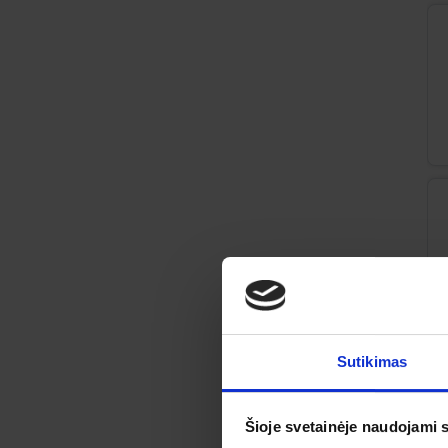
Sutikimas
Šioje svetainėje naudojami 