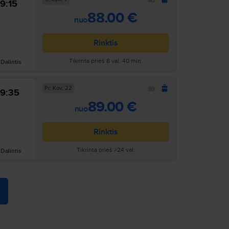
9:15
88.00 €
nuo
Rinktis
Tikrinta prieš 8 val. 40 min.
Dalintis
Ieškoti
Pr, Kov, 22
9:35
Ieškoti
89.00 €
nuo
Rinktis
Tikrinta prieš >24 val.
Dalintis
Ieškoti