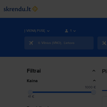
Į VIENĄ PUSĘ
1
Iš
Vilnius
(
VNO
)
,
Lietuva
Filtrai
Pi
Kaina
1000 €
41 €