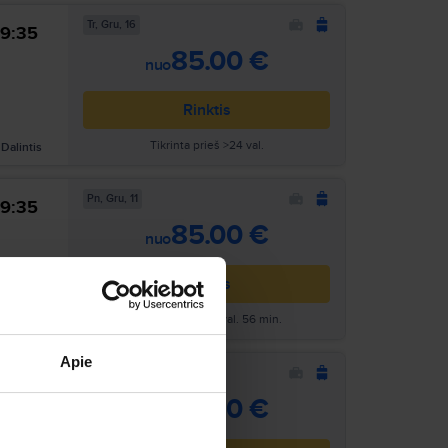
Tr, Gru, 16
9:35
Ieškoti
85.00 €
nuo
Rinktis
Tikrinta prieš >24 val.
Dalintis
Pn, Gru, 11
9:35
Ieškoti
85.00 €
nuo
Rinktis
Tikrinta prieš 20 val. 56 min.
Dalintis
Apie
Pr, Lap, 9
9:35
Ieškoti
85.00 €
nuo