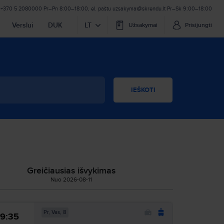
+370 5 2080000
Pr–Pn 8:00–18:00
,
el. paštu
uzsakymai@skrendu.lt
Pr–Sk 9:00–18:00
Verslui
DUK
LT
Užsakymai
Prisijungti
IEŠKOTI
Greičiausias išvykimas
Nuo 2026-08-11
Pr, Vas, 8
9:35