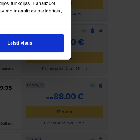
Rinktis
os funkcijas ir analizuoti
imo ir analizės partneriais,
Tikrinta prieš >24 val.
Dalintis
Pr, Rgs, 28
8:25
Ieškoti
86.80 €
nuo
Leisti visus
Rinktis
Tikrinta prieš 12 val. 59 min.
Dalintis
Pr, Spa, 12
9:35
Ieškoti
88.00 €
nuo
Rinktis
Tikrinta prieš 1 val. 11 min.
Dalintis
Tr, Spa, 7