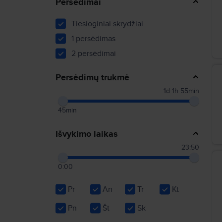
Persėdimai
Tiesioginiai skrydžiai
1 persėdimas
2 persėdimai
Persėdimų trukmė
1d 1h 55min
45min
Išvykimo laikas
23:50
0:00
Pr
An
Tr
Kt
Pn
Št
Sk