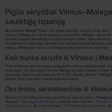
Atvykimas
:
Pr, Kov, 22
Trukmė
:
4h 35min
Pigūs skrydžiai Vilnius–Malaga:
Ieškoti visų skrydžių pagal šiuos kriterijus:
saulėtąją Ispaniją
Vilnius–Malaga
Pr, Kov, 22
Akį patraukė Malaga? Puiku – jei ieškai kelionės, kurioje viskas dera – 
Vilniaus į Malagą yra vienas geriausių pasirinkimų. Malaga – tai ne tik
kuriame susipina Andalūzijos kultūra, istorija ir poilsis. Nuo senovinių 
čia kiekvienas keliautojas atranda savo saulėtą kampelį. Nelaukite, kol
bilietus į Malagą jau dabar už žemiausią kainą Skrendu.lt svetainėje.
Kiek trunka skrydis iš Vilniaus į Ma
Prieš renkantis kelionės kryptį keliautojams dažnai kyla klausimas, ki
nudžiuginti, nes tiesioginio Vilnius–Malaga skrydžio trukmė yra apie 4
persėdimu, kelionė gali trukti nuo 10 iki 25 valandų. Kelionė į Malagą l
pasitiks jūros pakrantė ir saulės apšviesti kalnai.
Oro linijos, skraidinančios iš Vilnia
Skrendu.lt siūlo platų oro linijų pasirinkimą, taigi skrydžius į Malagą 
„Ryanair“,
„Norwegian Air Shuttle“
, „Scandinavian Airlines“,
„Finnair“
,
„
„Turkish Airlines“
, „Brussels Airlines“, „LOT Polish Airlines“
ir kitos. J
„Wizz Air“ ar „Ryanair“ – šios oro linijos garsėja konkurencingomis ka