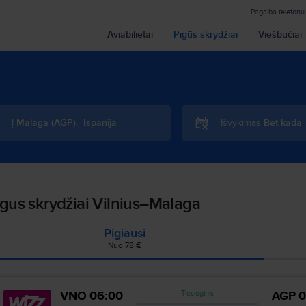
Pagalba telefonu
Aviabilietai
Pigūs skrydžiai
Viešbučiai
Į
Malaga
(
AGP
)
,
Ispanija
Išvykimas
Bet kada
gūs skrydžiai Vilnius–Malaga
Pigiausi
Nuo 78 €
VNO
06:00
AGP
0
Tiesioginis