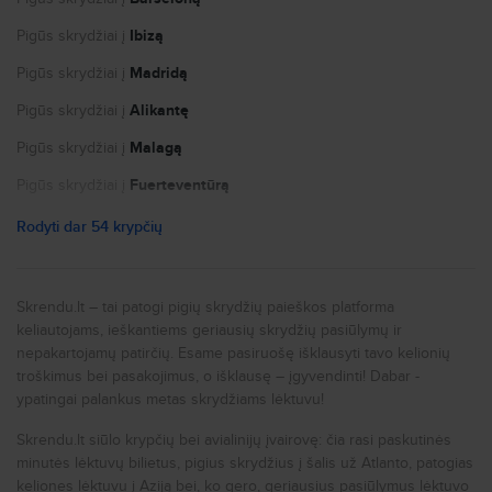
Kandidatų privatumo politika
Pigūs skrydžiai į
Ibizą
Slapukų nustatymai
Pigūs skrydžiai į
Madridą
Pigūs skrydžiai į
Alikantę
Pigūs skrydžiai į
Malagą
Pigūs skrydžiai į
Fuerteventūrą
Pigūs skrydžiai į
Paryžių
Rodyti dar 54 krypčių
Pigūs skrydžiai į
Nicą
Pigūs skrydžiai į
Portą
Skrendu.lt – tai patogi pigių skrydžių paieškos platforma
keliautojams, ieškantiems geriausių skrydžių pasiūlymų ir
Pigūs skrydžiai į
Niujorką
nepakartojamų patirčių. Esame pasiruošę išklausyti tavo kelionių
Pigūs skrydžiai į
Romą
troškimus bei pasakojimus, o išklausę – įgyvendinti! Dabar -
ypatingai palankus metas skrydžiams lėktuvu!
Pigūs skrydžiai į
Milaną
Skrendu.lt siūlo krypčių bei avialinijų įvairovę: čia rasi paskutinės
Pigūs skrydžiai į
Prahą
minutės lėktuvų bilietus, pigius skrydžius į šalis už Atlanto, patogias
Pigūs skrydžiai į
Londoną
keliones lėktuvu į Aziją bei, ko gero, geriausius pasiūlymus lėktuvo