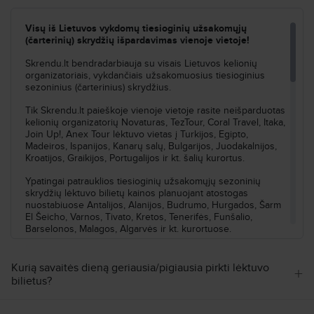
Visų iš Lietuvos vykdomų tiesioginių užsakomųjų
(čarterinių) skrydžių išpardavimas vienoje vietoje!
Skrendu.lt bendradarbiauja su visais Lietuvos kelionių
organizatoriais, vykdančiais užsakomuosius tiesioginius
sezoninius (čarterinius) skrydžius.
Tik Skrendu.lt paieškoje vienoje vietoje rasite neišparduotas
kelionių organizatorių Novaturas, TezTour, Coral Travel, Itaka,
Join Up!, Anex Tour lėktuvo vietas į Turkijos, Egipto,
Madeiros, Ispanijos, Kanarų salų, Bulgarijos, Juodakalnijos,
Kroatijos, Graikijos, Portugalijos ir kt. šalių kurortus.
Ypatingai patrauklios tiesioginių užsakomųjų sezoninių
skrydžių lėktuvo bilietų kainos planuojant atostogas
nuostabiuose Antalijos, Alanijos, Budrumo, Hurgados, Šarm
El Šeicho, Varnos, Tivato, Kretos, Tenerifės, Funšalio,
Barselonos, Malagos, Algarvės ir kt. kurortuose.
Skrendu ir atostogauju už protingą kainą! ✈
Kurią savaitės dieną geriausia/pigiausia pirkti lėktuvo
+
Suplanuoti savo atostogas dar niekada nebuvo taip paprasta!
bilietus?
Užtenka vos kelių mygtukų paspaudimų ir kelionės bilietai
jau rankose. Šiame Skrendu.lt užsakomųjų lėktuvo bilietų
puslapyje galėsite greitai išsirinkti savo atostogų kryptį iš