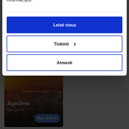
Leisti visus
Tenerifė
Lap, 27, Pn
Maljorka
Tinkinti
Nuo 335 €
Rgs, 19, Št
Nuo 334 €
Atmesti
Agadiras
Spa, 23, Pn
Nuo 604 €