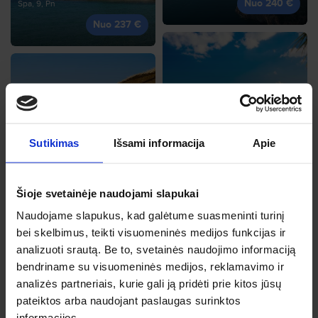
Nuo 240 €
Spa, 9, Pn
Nuo 237 €
Bodrumas
Rgs, 11, Pn
Šarm El Šeichas
Sutikimas
Išsami informacija
Apie
Nuo 247 €
Lap, 29, Sk
Nuo 245 €
Šioje svetainėje naudojami slapukai
Naudojame slapukus, kad galėtume suasmeninti turinį
bei skelbimus, teikti visuomeninės medijos funkcijas ir
analizuoti srautą. Be to, svetainės naudojimo informaciją
Malaga
bendriname su visuomeninės medijos, reklamavimo ir
Spa, 14, Tr
Hurgada
analizės partneriais, kurie gali ją pridėti prie kitos jūsų
Nuo 275 €
Sau, 16, Št
pateiktos arba naudojant paslaugas surinktos
Nuo 257 €
informacijos.