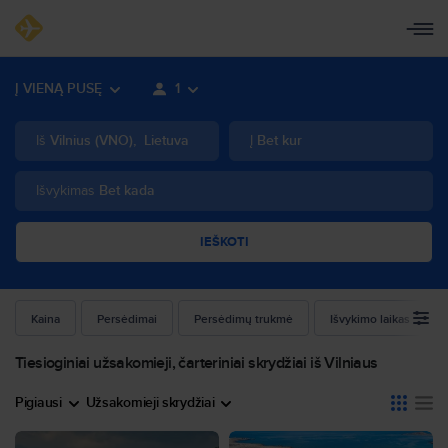
Į VIENĄ PUSĘ
1
Iš
Vilnius
(
VNO
)
,
Lietuva
Į
Bet kur
Išvykimas
Bet kada
IEŠKOTI
Kaina
Persėdimai
Persėdimų trukmė
Išvykimo laikas
Tiesioginiai užsakomieji, čarteriniai skrydžiai iš Vilniaus
Pigiausi
Užsakomieji skrydžiai