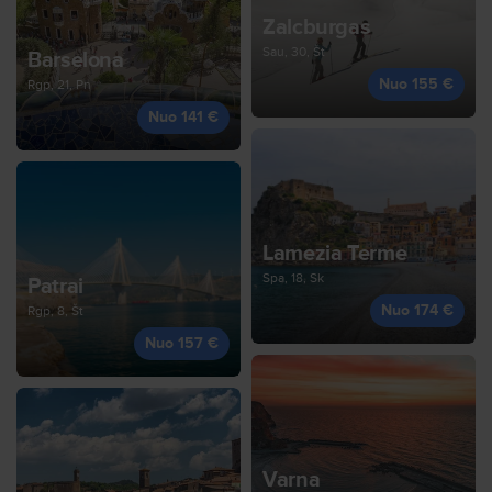
Zalcburgas
Sau, 30, Št
Barselona
Nuo 155 €
Rgp, 21, Pn
Nuo 141 €
Lamezia Terme
Spa, 18, Sk
Patrai
Nuo 174 €
Rgp, 8, Št
Nuo 157 €
Varna