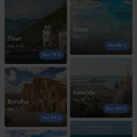
Kreta
Rgp, 8, Št
Tivat
Nuo 89 €
Rgp, 9, Sk
Nuo 79 €
Katanija
Rgs, 30, Tr
Enfidha
Nuo 104 €
Rgp, 17, Pr
Nuo 99 €