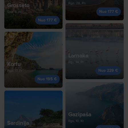
Rgp, 28, Pn
Grosseto
Nuo 177 €
Spa, 8, Kt
Nuo 177 €
Larnaka
Rgs, 14, Pr
Korfu
Nuo 229 €
Rgp, 17, Pr
Nuo 195 €
Gazipaša
Rgs, 10, Kt
Sardinija