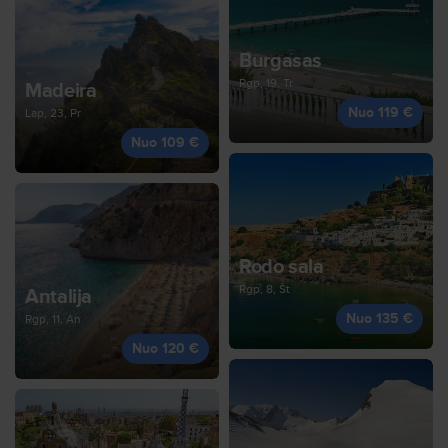
Burgasas
Rgp, 19, Tr
Madeira
Nuo 119 €
Lap, 23, Pr
Nuo 109 €
Rodo sala
Rgp, 8, Št
Antalija
Nuo 135 €
Rgp, 11, An
Nuo 120 €