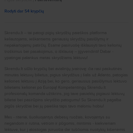
Viso 44.
Pigūs skrydžiai į
Paryžių
Rodyti dar 54 krypčių
Ar jau žinai į kurį oro uostą skrisi? Jei norėtum apsistoti
Pigūs skrydžiai į
Nicą
netoliese oro uosto, štai keli šalia oro uostų esantys
viešbučiai:
Pigūs skrydžiai į
Portą
Skrendu.lt – tai patogi pigių skrydžių paieškos platforma
Makedonia Apt:
keliautojams, ieškantiems geriausių skrydžių pasiūlymų ir
Pigūs skrydžiai į
Niujorką
Athina Airport Hotel - Atstumas nuo oro uosto 3.8 km
nepakartojamų patirčių. Esame pasiruošę išklausyti tavo kelionių
Athina Airport Hotel - Atstumas nuo oro uosto 4.2 km
Pigūs skrydžiai į
Romą
troškimus bei pasakojimus, o išklausę – įgyvendinti! Dabar -
Nikopolis - Atstumas nuo oro uosto 4.3 km
ypatingai palankus metas skrydžiams lėktuvu!
Pigūs skrydžiai į
Milaną
Skrendu.lt siūlo krypčių bei avialinijų įvairovę: čia rasi paskutinės
Pigūs skrydžiai į
Prahą
Athens Int E Venizelos:
minutės lėktuvų bilietus, pigius skrydžius į šalis už Atlanto, patogias
Sofitel Athens Airport - Atstumas nuo oro uosto 8.6
Pigūs skrydžiai į
Londoną
keliones lėktuvu į Aziją bei, ko gero, geriausius pasiūlymus lėktuvo
km
bilietams kelionei po Europą! Kompetentingų Skrendu.lt
Elvita Spata Luxurius Villa - Atstumas nuo oro uosto
Pigūs skrydžiai į
Liverpulį
profesionalų komanda užtikrins, jog tave pasiektų pigiausi lėktuvų
8.7 km
bilietai bei pasirūpins skrydžio patogumu! Su Skrendu.lt pagalba
Pigūs skrydžiai į
Glazgą
pigūs skrydžiai bei jų paieška taps tavo maloniu hobiu!
Pigūs skrydžiai į
Birmingamą
Nikos Kazantzakis:
Mes - riteriai, šuoliuojantys debesų ruožais, kovojantys su
Arina Beach Resort - Atstumas nuo oro uosto 2.5 km
Pigūs skrydžiai į
Stambulą
Ceratonia Apartments - Atstumas nuo oro uosto 4.1 km
negandom ir rutina, vėtrom ir pūgomis, mintimis - kiekvienam
Aquila Atlantis Hotel - Atstumas nuo oro uosto 4.4 km
lėktuve, kur į atostogas įsiruošia dar tuščiomis nuotykių kišenėmis
Pigūs skrydžiai į
Antaliją