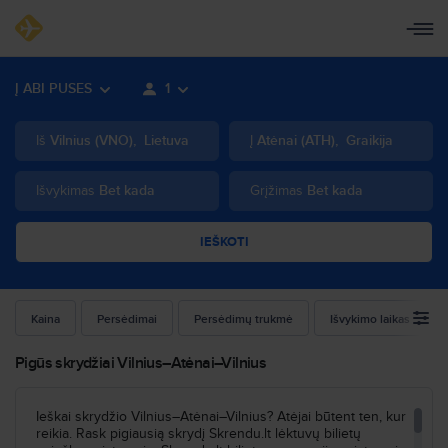
Į ABI PUSES
1
Iš
Vilnius
(
VNO
)
,
Lietuva
Į
Atėnai
(
ATH
)
,
Graikija
Išvykimas
Bet kada
Grįžimas
Bet kada
IEŠKOTI
Kaina
Persėdimai
Persėdimų trukmė
Išvykimo laikas
Pigūs skrydžiai Vilnius–Atėnai–Vilnius
Ieškai skrydžio Vilnius–Atėnai–Vilnius? Atėjai būtent ten, kur
reikia. Rask pigiausią skrydį Skrendu.lt lėktuvų bilietų