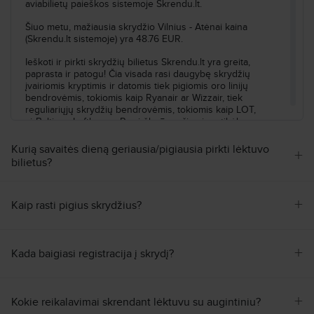
aviabilietų paieškos sistemoje Skrendu.lt.
20:45
Atėnai
ATH
Oro linijos
:
Ryanair
22:40
Londonas
LTN
Skrydžio nr.
:
FR7806
Šiuo metu, mažiausia skrydžio Vilnius - Atėnai kaina
(Skrendu.lt sistemoje) yra 48.76 EUR.
Persėdimas
7h 45min
Ieškoti ir pirkti skrydžių bilietus Skrendu.lt yra greita,
paprasta ir patogu! Čia visada rasi daugybę skrydžių
06:25
Londonas
LTN
Oro linijos
:
Ryanair
įvairiomis kryptimis ir datomis tiek pigiomis oro linijų
11:10
Vilnius
VNO
Skrydžio nr.
:
FR3466
bendrovėmis, tokiomis kaip Ryanair ar Wizzair, tiek
reguliariųjų skrydžių bendrovėmis, tokiomis kaip LOT,
airBaltic ar Lufthansa. Pamiršk rūpesčius ir patikėk savo
Atvykimas
:
Pn, Spa, 16
Trukmė
:
14h 25min
skrydžio bilietų užsakymą į profesionalias Skrendu.lt rankas.
Kurią savaitės dieną geriausia/pigiausia pirkti lėktuvo
+
Apie Graikiją
Ieškoti visų skrydžių pagal šiuos kriterijus:
bilietus?
Vilnius–Atėnai–Vilnius
Kt, Spa, 8 - Kt, Spa, 15
Vilioja Graikija? Puikus pasirinkimas! Tai šalis, esanti
Ieškoti
Europoje. Skrendu.lt - tavo pigių skrydžių partneris, padės
+
Kaip rasti pigius skrydžius?
rasti ne tik pigiausius skrydžius, bet ir pasirūpins, kad
kelionė būtų patogi ir tokia, kokios Tau reikia.
Nesijaudink dėl laiko skirtumų, nes Graikija yra tokioje
+
Kada baigiasi registracija į skrydį?
pačioje laiko zonoje kaip ir Lietuva.
Graikija (GR) nuostabi kelionės kryptis. Skrendi į šalį, kur
2
gyventojų skaičius siekia 10.73mln. Šalis dengia 131940 km
+
Kokie reikalavimai skrendant lėktuvu su augintiniu?
plotą, tad gyventojų skaičius viename kvadratiniame