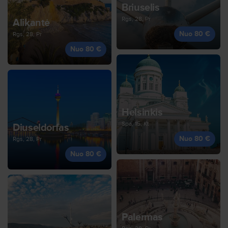
Briuselis
Rgs, 28, Pr
Alikantė
Nuo 80 €
Rgs, 28, Pr
Nuo 80 €
Helsinkis
Spa, 15, Kt
Diuseldorfas
Nuo 80 €
Rgs, 28, Pr
Nuo 80 €
Palermas