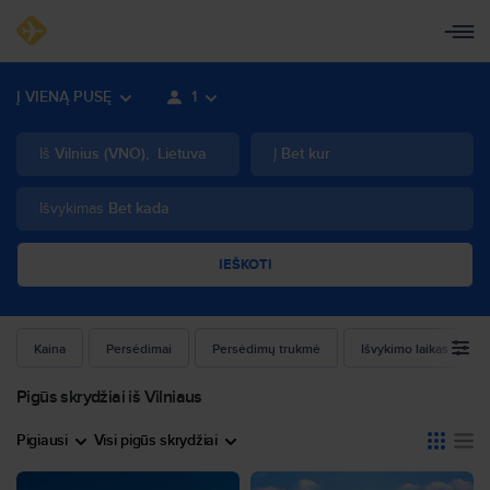
Į VIENĄ PUSĘ
1
Iš
Vilnius
(
VNO
)
,
Lietuva
Į
Bet kur
Išvykimas
Bet kada
IEŠKOTI
Kaina
Persėdimai
Persėdimų trukmė
Išvykimo laikas
Pigūs skrydžiai iš Vilniaus
Pigiausi
Visi pigūs skrydžiai