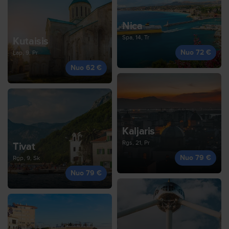
Nica
Spa, 14, Tr
Kutaisis
Nuo 72 €
Lap, 9, Pr
Nuo 62 €
Kaljaris
Rgs, 21, Pr
Tivat
Nuo 79 €
Rgp, 9, Sk
Nuo 79 €