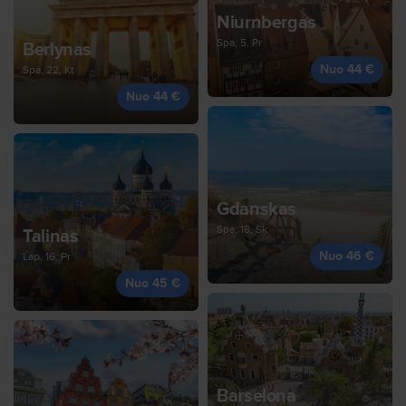
Niurnbergas
Spa, 5, Pr
Berlynas
Nuo 44 €
Spa, 22, Kt
Nuo 44 €
Gdanskas
Spa, 18, Sk
Talinas
Nuo 46 €
Lap, 16, Pr
Nuo 45 €
Barselona