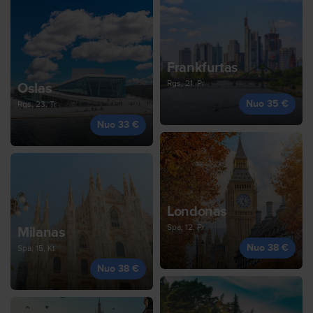
Frankfurtas
Rgs, 21, Pr
Oslas
Nuo 35 €
Rgs, 23, Tr
Nuo 33 €
Londonas
Spa, 12, Pr
Milanas
Nuo 38 €
Spa, 15, Kt
Nuo 38 €