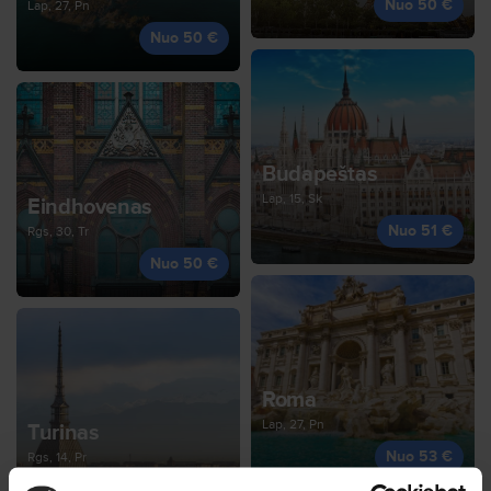
Nuo 50 €
Lap, 27, Pn
Nuo 50 €
Budapeštas
Lap, 15, Sk
Eindhovenas
Nuo 51 €
Rgs, 30, Tr
Nuo 50 €
Roma
Lap, 27, Pn
Turinas
Nuo 53 €
Rgs, 14, Pr
Nuo 51 €