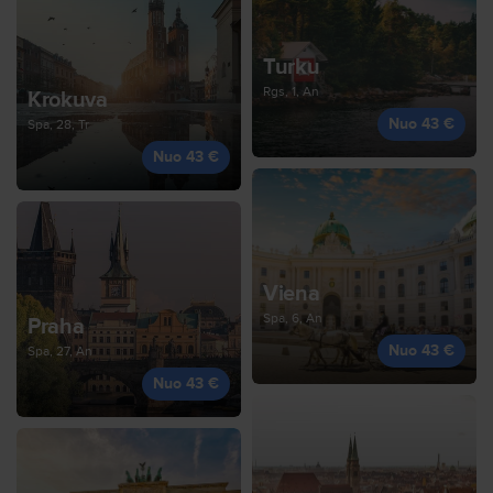
Turku
Rgs, 1, An
Krokuva
Nuo 43 €
Spa, 28, Tr
Nuo 43 €
Viena
Spa, 6, An
Praha
Nuo 43 €
Spa, 27, An
Nuo 43 €