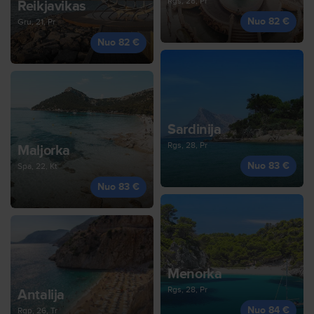
Rgs, 28, Pr
Reikjavikas
Nuo 82 €
Gru, 21, Pr
Nuo 82 €
Sardinija
Rgs, 28, Pr
Maljorka
Nuo 83 €
Spa, 22, Kt
Nuo 83 €
Menorka
Rgs, 28, Pr
Antalija
Nuo 84 €
Rgp, 26, Tr