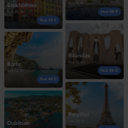
Spa, 19, Pr
Stokholmas
Nuo 48 €
Spa, 25, Sk
Nuo 48 €
Bilundas
Spa, 13, An
Korfu
Nuo 49 €
Spa, 22, Kt
Nuo 48 €
Paryžius
Lap, 30, Pr
Dublinas