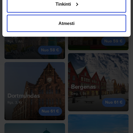
Tinkinti
Atmesti
Podgorica
Spa, 22, Kt
Ryga
Nuo 59 €
Rgs, 1, An
Nuo 58 €
Bergenas
Geg, 1, Št
Dortmundas
Nuo 61 €
Rgs, 3, Kt
Nuo 61 €