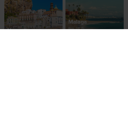
Malaga
Rgs, 28, Pr
Neapolis
Nuo 87 €
Rgs, 28, Pr
Nuo 87 €
Kreta
Spa, 22, Kt
Nuo 88 €