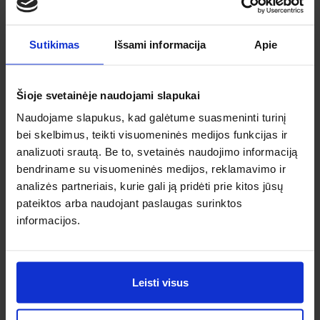
Sutikimas
Išsami informacija
Apie
Atėnai
Šioje svetainėje naudojami slapukai
Spa, 21, Tr
Tirana
Naudojame slapukus, kad galėtume suasmeninti turinį
Nuo 54 €
Spa, 20, An
bei skelbimus, teikti visuomeninės medijos funkcijas ir
Nuo 54 €
analizuoti srautą. Be to, svetainės naudojimo informaciją
bendriname su visuomeninės medijos, reklamavimo ir
analizės partneriais, kurie gali ją pridėti prie kitos jūsų
pateiktos arba naudojant paslaugas surinktos
informacijos.
Malta
Gru, 14, Pr
Venecija
Nuo 57 €
Sau, 18, Pr
Leisti visus
Nuo 54 €