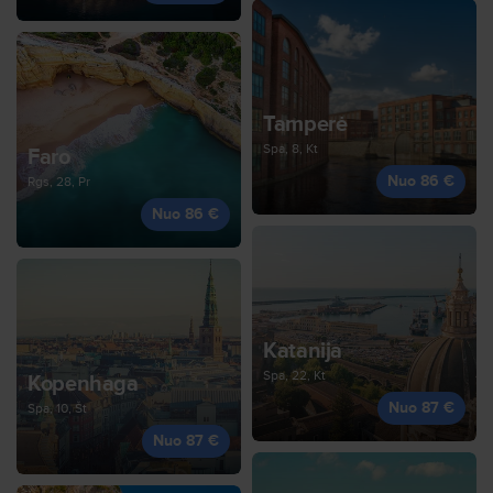
Tamperė
Spa, 8, Kt
Faro
Nuo 86 €
Rgs, 28, Pr
Nuo 86 €
Katanija
Spa, 22, Kt
Kopenhaga
Nuo 87 €
Spa, 10, Št
Nuo 87 €