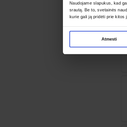
Naudojame slapukus, kad galė
srautą. Be to, svetainės nau
kurie gali ją pridėti prie kit
Atmesti