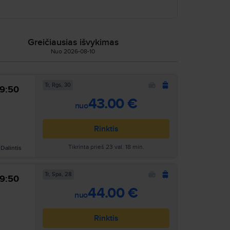
 atvykstant į biurą Vilniuje;
 pagalbos neįgaliesiems, užsakymas;
Greičiausias išvykimas
Nuo 2026-08-10
i perkant lėktuvų bilietus.
Tr, Rgs, 30
9:50
43.00 €
nuo
Rinktis
Tikrinta prieš 23 val. 18 min.
Dalintis
Tr, Spa, 28
9:50
44.00 €
nuo
Rinktis