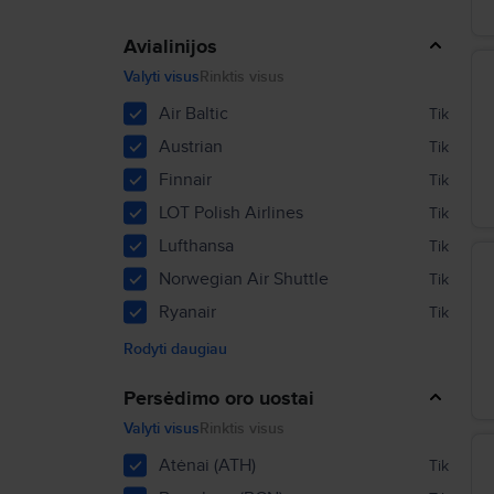
Avialinijos
Valyti visus
Rinktis visus
Air Baltic
Tik
Austrian
Tik
Finnair
Tik
LOT Polish Airlines
Tik
Lufthansa
Tik
Norwegian Air Shuttle
Tik
Ryanair
Tik
Rodyti daugiau
Persėdimo oro uostai
Valyti visus
Rinktis visus
Atėnai (ATH)
Tik