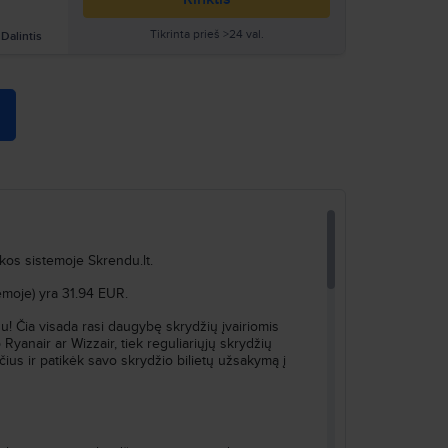
Tikrinta prieš >24 val.
Dalintis
Ieškoti
škos sistemoje Skrendu.lt.
Ieškoti
emoje) yra 31.94 EUR.
togu! Čia visada rasi daugybę skrydžių įvairiomis
 Ryanair ar Wizzair, tiek reguliariųjų skrydžių
ius ir patikėk savo skrydžio bilietų užsakymą į