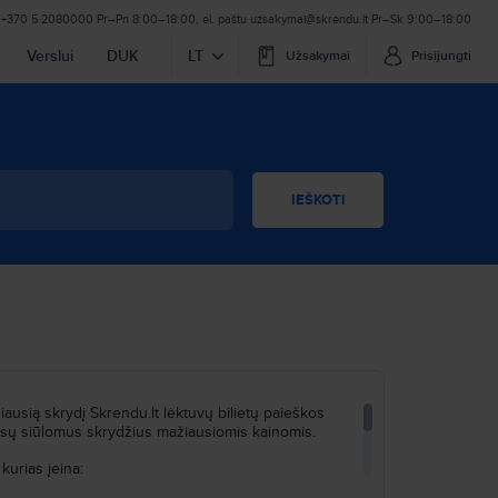
+370 5 2080000
Pr–Pn 8:00–18:00
,
el. paštu
uzsakymai@skrendu.lt
Pr–Sk 9:00–18:00
Verslui
DUK
LT
Užsakymai
Prisijungti
IEŠKOTI
giausią skrydį Skrendu.lt lėktuvų bilietų paieškos
mūsų siūlomus skrydžius mažiausiomis kainomis.
kurias įeina: