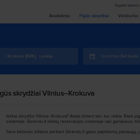
Pagalba telefonu
Aviabilietai
Pigūs skrydžiai
Viešbučiai
Į
Krokuva
(
KRK
)
,
Lenkija
Išvykimas
Bet kada
gūs skrydžiai Vilnius–Krokuva
Ieškai skrydžio Vilnius–Krokuva? Atėjai būtent ten, kur reikia. Rask pi
sistemoje. Skrendu.lt bilietų rezervacijos sistemoje rasi geriausius 
Savo kelionės bilietus perkant Skrendu.lt gausi papildomų paslaugų, į 