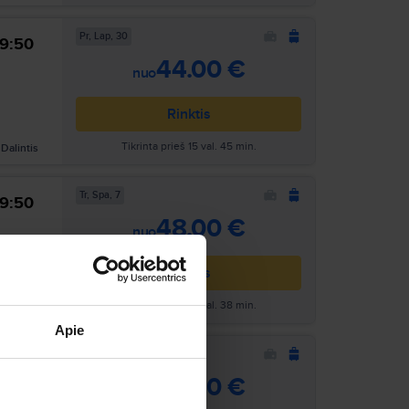
Pr, Lap, 30
9:50
Ieškoti
44.00 €
nuo
Rinktis
Tikrinta prieš 15 val. 45 min.
Dalintis
Tr, Spa, 7
9:50
Ieškoti
48.00 €
nuo
Rinktis
Tikrinta prieš 19 val. 38 min.
Dalintis
Apie
Pr, Spa, 5
9:50
Ieškoti
48.00 €
nuo