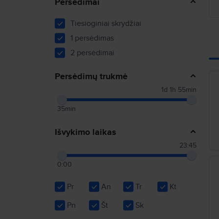
Persėdimai
Tiesioginiai skrydžiai
1 persėdimas
2 persėdimai
Persėdimų trukmė
1d 1h 55min
35min
Išvykimo laikas
23:45
0:00
Pr
An
Tr
Kt
Pn
Št
Sk