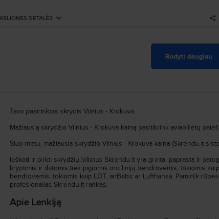
Atvykimas
:
Pr, Rgs, 21
Trukmė
:
1h 25min
KELIONĖS DETALĖS
Išvykimas
Ieškoti visų skrydžių pagal šiuos kriterijus:
Sk, Lap, 1
Vilnius–Krokuva
Pr, Rgs, 21
Rodyti daugiau
09:20
Vilnius
VNO
Oro linijos
:
Wizz Air
09:50
Krokuva
KRK
Skrydžio nr.
:
W62040
Atvykimas
:
Sk, Lap, 1
Trukmė
:
1h 30min
Tavo pasirinktas skrydis Vilnius - Krokuva.
Mažiausią skrydžio Vilnius - Krokuva kainą pasitikrink aviabilietų paie
Ieškoti visų skrydžių pagal šiuos kriterijus:
Vilnius–Krokuva
Sk, Lap, 1
Šiuo metu, mažiausia skrydžio Vilnius - Krokuva kaina (Skrendu.lt sist
Ieškoti ir pirkti skrydžių bilietus Skrendu.lt yra greita, paprasta ir pa
kryptimis ir datomis tiek pigiomis oro linijų bendrovėmis, tokiomis kaip
bendrovėmis, tokiomis kaip LOT, airBaltic ar Lufthansa. Pamiršk rūpesč
profesionalias Skrendu.lt rankas.
Apie Lenkiją