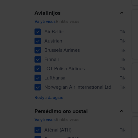
Avialinijos
Valyti visus
Rinktis visus
Air Baltic
Tik
Austrian
Tik
Brussels Airlines
Tik
Finnair
Tik
LOT Polish Airlines
Tik
Lufthansa
Tik
Norwegian Air International Ltd
Tik
Rodyti daugiau
Persėdimo oro uostai
Valyti visus
Rinktis visus
Atėnai (ATH)
Tik