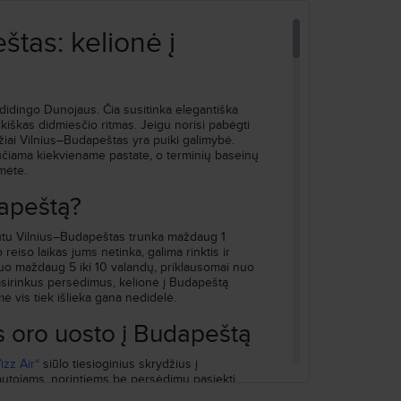
štas: kelionė į
Ieškoti
didingo Dunojaus. Čia susitinka elegantiška
laikiškas didmiesčio ritmas. Jeigu norisi pabėgti
iai Vilnius–Budapeštas yra puiki galimybė.
 jaučiama kiekviename pastate, o terminių baseinų
mėte.
dapeštą?
šrutu Vilnius–Budapeštas trunka maždaug 1
 reiso laikas jums netinka, galima rinktis ir
nuo maždaug 5 iki 10 valandų, priklausomai nuo
asirinkus persėdimus, kelionė į Budapeštą
ė vis tiek išlieka gana nedidelė.
aus oro uosto į Budapeštą
izz Air“
siūlo tiesioginius skrydžius į
liautojams, norintiems be persėdimų pasiekti