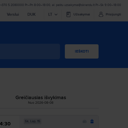
+370 5 2080000
Pr–Pn 8:00–18:00
,
el. paštu
uzsakymai@skrendu.lt
Pr–Sk 9:00–18:00
Verslui
DUK
LT
Užsakymai
Prisijungti
IEŠKOTI
Greičiausias išvykimas
Nuo 2026-08-08
Sk, Lap, 15
14:30