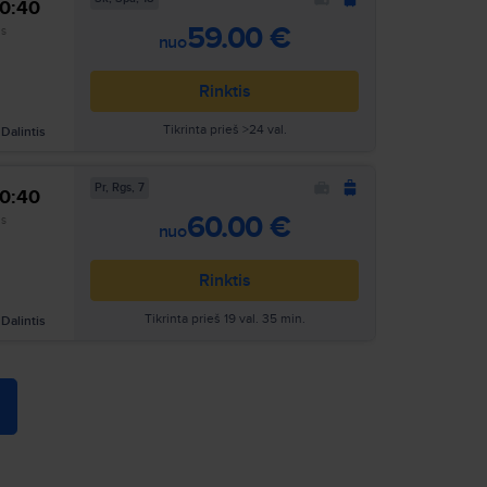
10:40
Ieškoti
59.00 €
as
nuo
Rinktis
Tikrinta prieš >24 val.
Dalintis
Pr, Rgs, 7
10:40
Ieškoti
60.00 €
as
nuo
Rinktis
Tikrinta prieš 19 val. 35 min.
Dalintis
Ieškoti