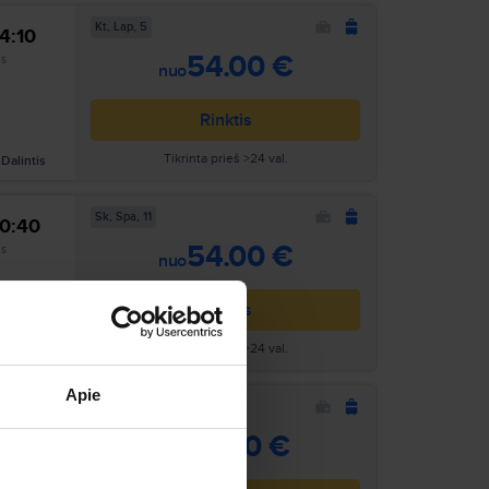
Kt, Lap, 5
14:10
Ieškoti
54.00 €
as
nuo
Rinktis
Tikrinta prieš >24 val.
Dalintis
Sk, Spa, 11
10:40
Ieškoti
54.00 €
as
nuo
Rinktis
Tikrinta prieš >24 val.
Dalintis
Apie
Pr, Rgs, 14
10:40
Ieškoti
57.00 €
as
nuo