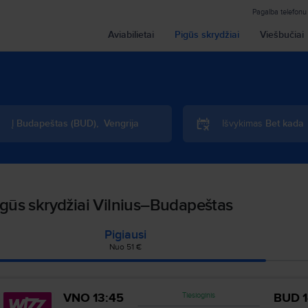
Pagalba telefonu
Aviabilietai
Pigūs skrydžiai
Viešbučiai
Į
Budapeštas
(
BUD
)
,
Vengrija
Išvykimas
Bet kada
igūs skrydžiai Vilnius–Budapeštas
Pigiausi
Nuo 51 €
VNO
13:45
BUD
Tiesioginis