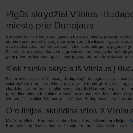
Atvykimas
:
Pr, Rgs, 7
Trukmė
:
1h 45min
Pigūs skrydžiai Vilnius–Budape
Ieškoti visų skrydžių pagal šiuos kriterijus:
miestą prie Dunojaus
Vilnius–Budapeštas
Pr, Rgs, 7
Budapeštas – vienas įspūdingiausių Europos miestų, įsikūręs abipus 
architektūra, karališka istorija, terminių vonių tradicijos ir gyvas, šiuo
nuo kasdienybės, bet kartu nepamiršti miesto patogumų, pigūs skrydž
Kelionė į Budapeštą lėktuvu leis greitai atsidurti vietoje, kur istorija
garai primena, kad atostogos – tam, jog sustotumėte ir atsipalaiduotu
Kiek trunka skrydis iš Vilniaus į Bu
Kiek trunka skrydis iš Vilniaus į Budapeštą? Tiesioginis skrydis mar
valandą 45 minutes, todėl kelionė yra greita ir patogi. Jeigu tiesioginio
skrydžius su persėdimu. Tokiu atveju skrydis į Budapeštą gali trukti 
persėdimo miesto ir laukimo trukmės oro uoste. Vis dėlto, tinkamai p
lėktuvu išlieka sklandi ir patogi – o Vilnius–Budapeštas skrydžio trukm
Oro linijos, skraidinančios iš Vilni
Maršrutu Vilnius–Budapeštas skraidina kelios patikimos oro linijos.
„W
Budapeštą, todėl tai vienas greičiausių ir patogiausių pasirinkimų ke
Vengrijos sostinę.