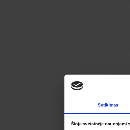
Sutikimas
Šioje svetainėje naudojami 