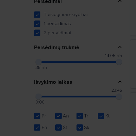
Persėdimai
Tiesioginiai skrydžiai
1 persėdimas
2 persėdimai
Persėdimų trukmė
1d 05min
35min
Išvykimo laikas
23:45
0:00
Pr
An
Tr
Kt
Pn
Št
Sk