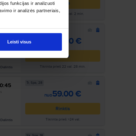
Rinktis
os funkcijas ir analizuoti
imo ir analizės partneriais,
Tikrinta prieš 15 val. 2 min.
Dalintis
Pr, Spa, 5
10:40
Ieškoti
58.00 €
as
nuo
Leisti visus
Rinktis
Tikrinta prieš 22 val. 28 min.
Dalintis
Tr, Spa, 28
10:45
Ieškoti
59.00 €
as
nuo
Rinktis
Tikrinta prieš >24 val.
Dalintis
Sk, Spa, 18