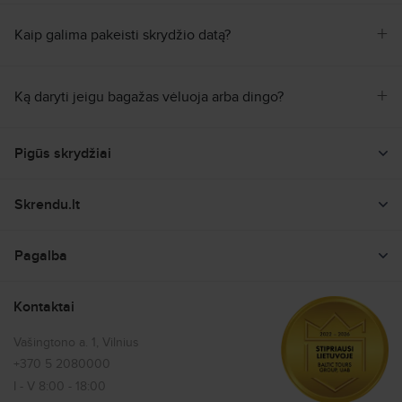
+
Kaip galima pakeisti skrydžio datą?
+
Ką daryti jeigu bagažas vėluoja arba dingo?
Pigūs skrydžiai
Skrydžių paieška
Skrendu.lt
Pigių skrydžių pasiūlymai
Apie mus
Šalys
Pagalba
Sąlygos ir taisyklės
Atostogų skrydžiai
Bilietai
Privatumo politika
Kontaktai
Tolimieji skrydžiai
Skrydžiai
Paslaugų prieinamumas
Tiesioginiai skrydžiai
Vašingtono a. 1, Vilnius
Bagažas
Mano užsakymas
+370 5 2080000
Paskutinės minutės skrydžiai
Vaikai
I - V 8:00 - 18:00
Kontaktai
Užsakomieji skrydžiai