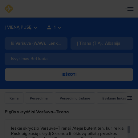
Į VIENĄ PUSĘ
1
Iš
Varšuva
(
WAW
)
,
Lenkija
Į
Tirana
(
TIA
)
,
Albanija
Išvykimas
Bet kada
IEŠKOTI
Kaina
Persėdimai
Persėdimų trukmė
Išvykimo laikas
Pigūs skrydžiai Varšuva–Tirana
Ieškai skrydžio Varšuva–Tirana? Atėjai būtent ten, kur reikia.
Rask pigiausią skrydį Skrendu.lt lėktuvų bilietų paieškos