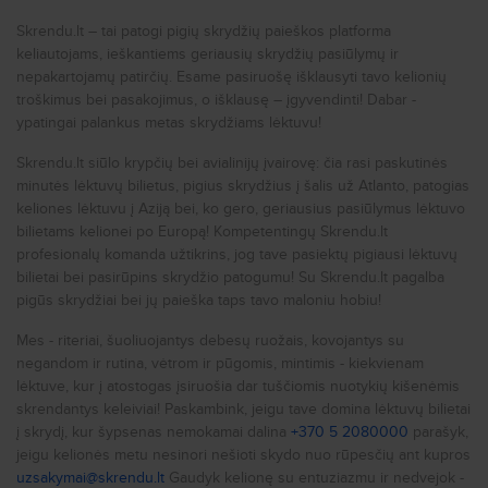
Pigūs skrydžiai į
Portą
Skrendu.lt – tai patogi pigių skrydžių paieškos platforma
keliautojams, ieškantiems geriausių skrydžių pasiūlymų ir
Pigūs skrydžiai į
Niujorką
nepakartojamų patirčių. Esame pasiruošę išklausyti tavo kelionių
Pigūs skrydžiai į
Romą
troškimus bei pasakojimus, o išklausę – įgyvendinti! Dabar -
ypatingai palankus metas skrydžiams lėktuvu!
Pigūs skrydžiai į
Milaną
Skrendu.lt siūlo krypčių bei avialinijų įvairovę: čia rasi paskutinės
Pigūs skrydžiai į
Prahą
minutės lėktuvų bilietus, pigius skrydžius į šalis už Atlanto, patogias
Pigūs skrydžiai į
Londoną
keliones lėktuvu į Aziją bei, ko gero, geriausius pasiūlymus lėktuvo
bilietams kelionei po Europą! Kompetentingų Skrendu.lt
Pigūs skrydžiai į
Liverpulį
profesionalų komanda užtikrins, jog tave pasiektų pigiausi lėktuvų
bilietai bei pasirūpins skrydžio patogumu! Su Skrendu.lt pagalba
Pigūs skrydžiai į
Glazgą
pigūs skrydžiai bei jų paieška taps tavo maloniu hobiu!
Pigūs skrydžiai į
Birmingamą
Mes - riteriai, šuoliuojantys debesų ruožais, kovojantys su
Pigūs skrydžiai į
Stambulą
negandom ir rutina, vėtrom ir pūgomis, mintimis - kiekvienam
lėktuve, kur į atostogas įsiruošia dar tuščiomis nuotykių kišenėmis
Pigūs skrydžiai į
Antaliją
skrendantys keleiviai! Paskambink, jeigu tave domina lėktuvų bilietai
Pigūs skrydžiai į
Kijevą
į skrydį, kur šypsenas nemokamai dalina
+370 5 2080000
parašyk,
jeigu kelionės metu nesinori nešioti skydo nuo rūpesčių ant kupros
Pigūs skrydžiai į
Varną
uzsakymai@skrendu.lt
Gaudyk kelionę su entuziazmu ir nedvejok -