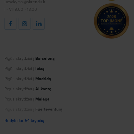
uzsakymai@skrendu.lt
Kiti klausimai
Karjera
Kombinuoti skrydžiai
I - VII 9:00 - 18:00
Keliauk saugiai
Dovanų kuponas
Viešbučiai
Internetas užsienyje
Autonuoma
Logotipai ir kontaktai žiniasklaidai
Pigūs skrydžiai į
Barseloną
Kandidatų privatumo politika
Pigūs skrydžiai į
Ibizą
Slapukų nustatymai
Pigūs skrydžiai į
Madridą
Pigūs skrydžiai į
Alikantę
Pigūs skrydžiai į
Malagą
Pigūs skrydžiai į
Fuerteventūrą
Pigūs skrydžiai į
Paryžių
Rodyti dar 54 krypčių
Pigūs skrydžiai į
Nicą