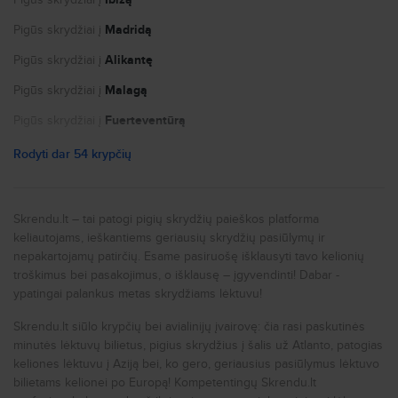
Memorial (BUM)
Slapukų nustatymai
Bob Hope Apt (BUR)
Pigūs skrydžiai į
Madridą
Ganes Creek (GEK)
Burlington Intl (BTV)
Pigūs skrydžiai į
Alikantę
Bettles (BTT)
Garrett County (ODM)
Pigūs skrydžiai į
Malagą
Beatty (BTY)
Air Terminal (YKM)
Pigūs skrydžiai į
Fuerteventūrą
Acadiana Rgnl (ARA)
Chan Gurney Municipal (YKN)
Pigūs skrydžiai į
Paryžių
Rodyti dar 54 krypčių
South Big Horn (GEY)
Cram Field (BUB)
Pigūs skrydžiai į
Nicą
Girdwood (AQY)
Kobuk (OBU)
Pigūs skrydžiai į
Portą
Skrendu.lt – tai patogi pigių skrydžių paieškos platforma
Boire Field (ASH)
keliautojams, ieškantiems geriausių skrydžių pasiūlymų ir
Togiak Fish (GFB)
Pigūs skrydžiai į
Niujorką
Skypark (BTF)
nepakartojamų patirčių. Esame pasiruošę išklausyti tavo kelionių
Pope Field (GFD)
Pigūs skrydžiai į
Romą
troškimus bei pasakojimus, o išklausę – įgyvendinti! Dabar -
Taylor (TYZ)
ypatingai palankus metas skrydžiams lėktuvu!
Pitkin County (ASE)
Pigūs skrydžiai į
Milaną
Barter Island (BTI)
Skrendu.lt siūlo krypčių bei avialinijų įvairovę: čia rasi paskutinės
West K Kellogg Regional (BTL)
Pigūs skrydžiai į
Prahą
Austin (ASQ)
minutės lėktuvų bilietus, pigius skrydžius į šalis už Atlanto, patogias
Bert Mooney (BTM)
Pigūs skrydžiai į
Londoną
keliones lėktuvu į Aziją bei, ko gero, geriausius pasiūlymus lėktuvo
Grand Forks (GFK)
bilietams kelionei po Europą! Kompetentingų Skrendu.lt
Marlboro Co. Jetport (BTN)
Pigūs skrydžiai į
Liverpulį