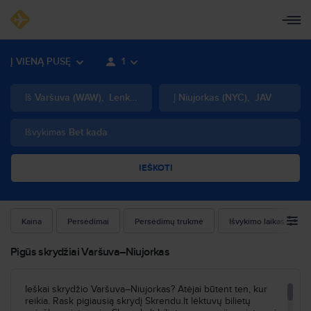
Į VIENĄ PUSĘ
1
Iš
Varšuva
(
WAW
)
,
Lenkija
Į
Niujorkas
(
NYC
)
,
JAV
Išvykimas
Bet kada
IEŠKOTI
Kaina
Persėdimai
Persėdimų trukmė
Išvykimo laikas
Pigūs skrydžiai Varšuva–Niujorkas
Ieškai skrydžio Varšuva–Niujorkas? Atėjai būtent ten, kur
reikia. Rask pigiausią skrydį Skrendu.lt lėktuvų bilietų