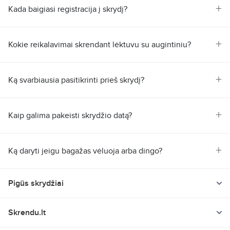
+
Kada baigiasi registracija į skrydį?
Mažiausią skrydžio Varšuva - Malaga kainą pasitikrink
aviabilietų paieškos sistemoje Skrendu.lt.
+
Kokie reikalavimai skrendant lėktuvu su augintiniu?
Tiesioginius skrydžius kryptimi Varšuva - Malaga
vykdo šios aviallinijos:
Norwegian Air International Ltd
+
Norwegian Air Shuttle
Ką svarbiausia pasitikrinti prieš skrydį?
Ryanair
+
Kaip galima pakeisti skrydžio datą?
Šiuo metu, mažiausia skrydžio Varšuva - Malaga kaina
(Skrendu.lt sistemoje) yra 31.29 EUR.
Ieškoti ir pirkti skrydžių bilietus Skrendu.lt yra greita,
+
Ką daryti jeigu bagažas vėluoja arba dingo?
paprasta ir patogu! Čia visada rasi daugybę skrydžių
įvairiomis kryptimis ir datomis tiek pigiomis oro linijų
bendrovėmis, tokiomis kaip Ryanair ar Wizzair, tiek
reguliariųjų skrydžių bendrovėmis, tokiomis kaip LOT,
Pigūs skrydžiai
airBaltic ar Lufthansa. Pamiršk rūpesčius ir patikėk savo
skrydžio bilietų užsakymą į profesionalias Skrendu.lt rankas.
Skrydžių paieška
Apie Ispaniją
Skrendu.lt
Pigių skrydžių pasiūlymai