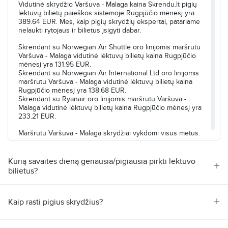
Vidutinė skrydžio Varšuva - Malaga kaina Skrendu.lt pigių
Ieškoti
lėktuvų bilietų paieškos sistemoje Rugpjūčio mėnesį yra
Atvykimas
:
Pn, Lie, 2
Trukmė
:
4h 10min
389.64 EUR. Mes, kaip pigių skrydžių ekspertai, patariame
nelaukti rytojaus ir bilietus įsigyti dabar.
Ieškoti visų skrydžių pagal šiuos kriterijus:
Skrendant su Norwegian Air Shuttle oro linijomis maršrutu
Varšuva - Malaga vidutinė lėktuvų bilietų kaina Rugpjūčio
Varšuva–Malaga
Pn, Lie, 2
mėnesį yra 131.95 EUR.
Ieškoti
Skrendant su Norwegian Air International Ltd oro linijomis
maršrutu Varšuva - Malaga vidutinė lėktuvų bilietų kaina
Rugpjūčio mėnesį yra 138.68 EUR.
Skrendant su Ryanair oro linijomis maršrutu Varšuva -
Malaga vidutinė lėktuvų bilietų kaina Rugpjūčio mėnesį yra
233.21 EUR.
Maršrutu Varšuva - Malaga skrydžiai vykdomi visus metus.
Pigių skrydžių bendrovių skrydžiai kryptimi Varšuva -
Kurią savaitės dieną geriausia/pigiausia pirkti lėktuvo
Malaga vykdomi šiomis savaitės dienomis:
+
bilietus?
Pirmadienis
Antradienis
Trečiadienis
+
Ketvirtadienis
Kaip rasti pigius skrydžius?
Šeštadienis
Sekmadienis