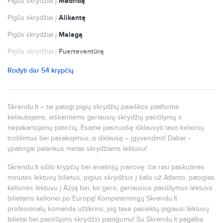
Pigūs skrydžiai į
A Coruna Airport (LCG)
Madridą
Ibiza (IBZ)
Pigūs skrydžiai į
Cordoba Airport (ODB)
Alikantę
Fuerteventura (FUE)
Pigūs skrydžiai į
Santander Airport (SDR)
Malagą
Costa Brava (GRO)
Pigūs skrydžiai į
Pirineos (HSK)
Fuerteventūrą
Palma Mallorca (PMI)
Pigūs skrydžiai į
San Javier (MJV)
Paryžių
Rodyti dar 54 krypčių
Airport (BCN)
Pigūs skrydžiai į
Tenerife Sur (TFS)
Nicą
Sevilla Airport (SVQ)
Pigūs skrydžiai į
Adolfo Suarez Barajas (MAD)
Portą
Skrendu.lt – tai patogi pigių skrydžių paieškos platforma
Federico Garcia Lorca (GRX)
keliautojams, ieškantiems geriausių skrydžių pasiūlymų ir
Pigūs skrydžiai į
Asturias (OVD)
Niujorką
nepakartojamų patirčių. Esame pasiruošę išklausyti tavo kelionių
Vigo Airport (VGO)
Pigūs skrydžiai į
San Sebastian Airport (EAS)
Romą
troškimus bei pasakojimus, o išklausę – įgyvendinti! Dabar -
Seo De Urgel (LEU)
ypatingai palankus metas skrydžiams lėktuvu!
Pigūs skrydžiai į
Tenerife Norte (TFN)
Milaną
Valencia Airport (VLC)
Skrendu.lt siūlo krypčių bei avialinijų įvairovę: čia rasi paskutinės
Pigūs skrydžiai į
La Palma (SPC)
Prahą
minutės lėktuvų bilietus, pigius skrydžius į šalis už Atlanto, patogias
Leon (LEN)
Pigūs skrydžiai į
Malaga Airport (AGP)
Londoną
keliones lėktuvu į Aziją bei, ko gero, geriausius pasiūlymus lėktuvo
La Gomera (GMZ)
bilietams kelionei po Europą! Kompetentingų Skrendu.lt
Pigūs skrydžiai į
Air Base (OZP)
Liverpulį
profesionalų komanda užtikrins, jog tave pasiektų pigiausi lėktuvų
Vitoria (VIT)
bilietai bei pasirūpins skrydžio patogumu! Su Skrendu.lt pagalba
Pigūs skrydžiai į
Almeria (LEI)
Glazgą