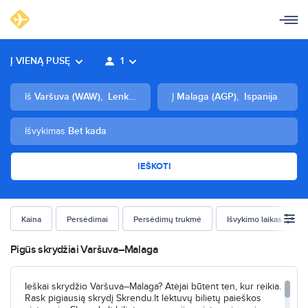
Į VIENĄ PUSĘ
1
Iš
Varšuva
(
WAW
)
,
Lenkija
Į
Malaga
(
AGP
)
,
Ispanija
Išvykimas
Bet kada
IEŠKOTI
Kaina
Persėdimai
Persėdimų trukmė
Išvykimo laikas
Pigūs skrydžiai Varšuva–Malaga
Ieškai skrydžio Varšuva–Malaga? Atėjai būtent ten, kur reikia.
Rask pigiausią skrydį Skrendu.lt lėktuvų bilietų paieškos