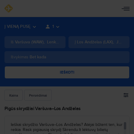
Į VIENĄ PUSĘ
1
Iš
Varšuva
(
WAW
)
,
Lenkija
Į
Los Andželas
(
LAX
)
,
JAV
Išvykimas
Bet kada
IEŠKOTI
Kaina
Persėdimai
Pigūs skrydžiai Varšuva–Los Andželas
Ieškai skrydžio Varšuva–Los Andželas? Atėjai būtent ten, kur
reikia. Rask pigiausią skrydį Skrendu.lt lėktuvų bilietų