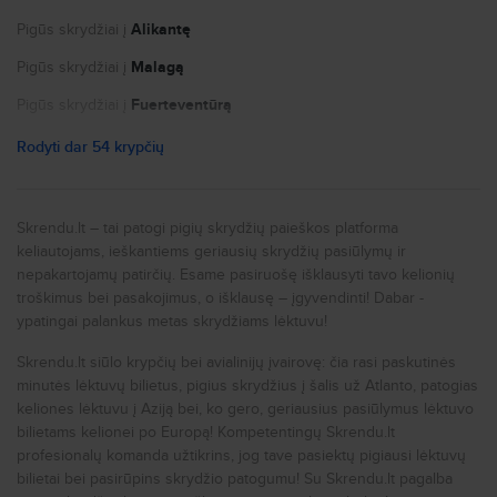
Ganes Creek (GEK)
Burlington Intl (BTV)
Pigūs skrydžiai į
Alikantę
Bettles (BTT)
Garrett County (ODM)
Pigūs skrydžiai į
Malagą
Beatty (BTY)
Air Terminal (YKM)
Pigūs skrydžiai į
Fuerteventūrą
Acadiana Rgnl (ARA)
Chan Gurney Municipal (YKN)
Pigūs skrydžiai į
Paryžių
Rodyti dar 54 krypčių
South Big Horn (GEY)
Cram Field (BUB)
Pigūs skrydžiai į
Nicą
Girdwood (AQY)
Kobuk (OBU)
Pigūs skrydžiai į
Portą
Skrendu.lt – tai patogi pigių skrydžių paieškos platforma
Boire Field (ASH)
keliautojams, ieškantiems geriausių skrydžių pasiūlymų ir
Togiak Fish (GFB)
Pigūs skrydžiai į
Niujorką
Skypark (BTF)
nepakartojamų patirčių. Esame pasiruošę išklausyti tavo kelionių
Pope Field (GFD)
Pigūs skrydžiai į
Romą
troškimus bei pasakojimus, o išklausę – įgyvendinti! Dabar -
Taylor (TYZ)
ypatingai palankus metas skrydžiams lėktuvu!
Pitkin County (ASE)
Pigūs skrydžiai į
Milaną
Barter Island (BTI)
Skrendu.lt siūlo krypčių bei avialinijų įvairovę: čia rasi paskutinės
West K Kellogg Regional (BTL)
Pigūs skrydžiai į
Prahą
Austin (ASQ)
minutės lėktuvų bilietus, pigius skrydžius į šalis už Atlanto, patogias
Bert Mooney (BTM)
Pigūs skrydžiai į
Londoną
keliones lėktuvu į Aziją bei, ko gero, geriausius pasiūlymus lėktuvo
Grand Forks (GFK)
bilietams kelionei po Europą! Kompetentingų Skrendu.lt
Marlboro Co. Jetport (BTN)
Pigūs skrydžiai į
Liverpulį
profesionalų komanda užtikrins, jog tave pasiektų pigiausi lėktuvų
Ocean Reef Club (OCA)
bilietai bei pasirūpins skrydžio patogumu! Su Skrendu.lt pagalba
Floyd Bennett Memorial (GFL)
Pigūs skrydžiai į
Glazgą