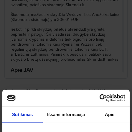
aviabilietų paieškos sistemoje Skrendu.lt.
Šiuo metu, mažiausia skrydžio Varšuva - Los Andželas kaina
(Skrendu.lt sistemoje) yra 306.01 EUR.
Ieškoti ir pirkti skrydžių bilietus Skrendu.lt yra greita,
paprasta ir patogu! Čia visada rasi daugybę skrydžių
įvairiomis kryptimis ir datomis tiek pigiomis oro linijų
bendrovėmis, tokiomis kaip Ryanair ar Wizzair, tiek
reguliariųjų skrydžių bendrovėmis, tokiomis kaip LOT,
airBaltic ar Lufthansa. Pamiršk rūpesčius ir patikėk savo
skrydžio bilietų užsakymą į profesionalias Skrendu.lt rankas.
Apie JAV
Vilioja JAV? Puikus pasirinkimas! Tai šalis, esanti Š.
Amerikoje. Skrendu.lt - tavo pigių skrydžių partneris, padės
Kurią savaitės dieną geriausia/pigiausia pirkti lėktuvo
rasti ne tik pigiausius skrydžius, bet ir pasirūpins, kad
+
bilietus?
kelionė būtų patogi ir tokia, kokios Tau reikia.
Nepamiršk laiko skirtumų. JAV yra GMT --7 laiko zonoje, tad
kai Lietuvoje 13 val., ten laikrodis muša 00 val.
+
Kaip rasti pigius skrydžius?
Sutikimas
Išsami informacija
Apie
JAV (US) nuostabi kelionės kryptis. Skrendi į šalį, kur
gyventojų skaičius siekia 327.17mln. Šalis dengia 9629091
2
km
plotą, tad gyventojų skaičius viename kvadratiniame