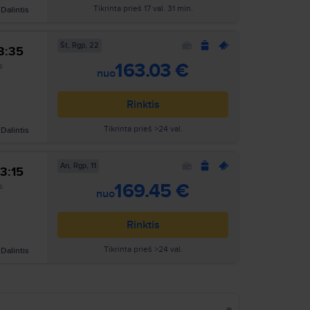
Tikrinta prieš 17 val. 31 min.
Dalintis
Št, Rgp, 22
3:35
Ieškoti
163.03 €
s
nuo
Rinktis
Tikrinta prieš >24 val.
Dalintis
An, Rgp, 11
3:15
Ieškoti
169.45 €
s
nuo
Rinktis
Tikrinta prieš >24 val.
Dalintis