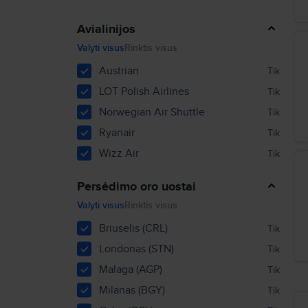
Avialinijos
Valyti visus
Rinktis visus
Austrian
Tik
LOT Polish Airlines
Tik
Norwegian Air Shuttle
Tik
Ryanair
Tik
Wizz Air
Tik
Persėdimo oro uostai
Valyti visus
Rinktis visus
Briuselis (CRL)
Tik
Londonas (STN)
Tik
Malaga (AGP)
Tik
Milanas (BGY)
Tik