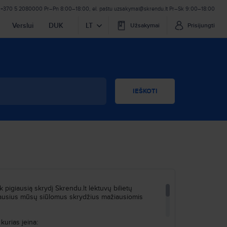
+370 5 2080000
Pr–Pn 8:00–18:00
,
el. paštu
uzsakymai@skrendu.lt
Pr–Sk 9:00–18:00
Verslui
DUK
LT
Užsakymai
Prisijungti
IEŠKOTI
 pigiausią skrydį Skrendu.lt lėktuvų bilietų
eriausius mūsų siūlomus skrydžius mažiausiomis
kurias įeina: