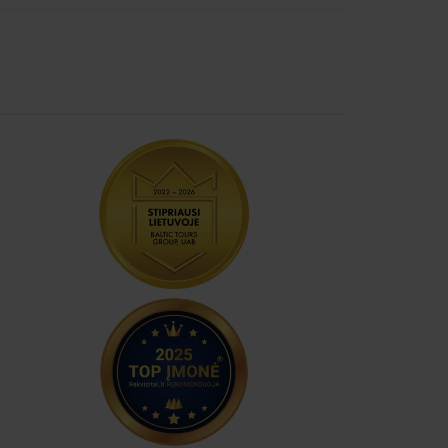
 uosto, štai keli šalia oro uostų esantys