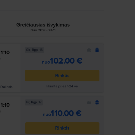
 atvykstant į biurą Vilniuje;
 pagalbos neįgaliesiems, užsakymas;
Greičiausias išvykimas
Nuo 2026-08-11
i perkant lėktuvų bilietus.
Sk, Rgp, 16
1:10
102.00 €
s
nuo
Rinktis
Tikrinta prieš >24 val.
Dalintis
Pr, Rgp, 17
1:10
110.00 €
s
nuo
Rinktis