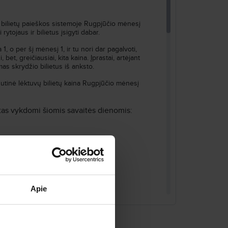
ų bilietų paieškos sistemoje Rugpjūčio mėnesį
ytojaus ir bilietus įsigyti dabar.
Ieškoti
, o per šį mėnesį 1, ir tu nori dar pagalvoti,
bet, greičiausiai, kita kaina. Įprastai, artėjant
mas skrydžio bilietus iš anksto.
dutinė lėktuvų bilietų kaina Rugpjūčio mėnesį
štas vykdomi šiomis savaitės dienomis:
Ieškoti
paieškos sistemoje Skrendu.lt.
Apie
 aviallinijos: