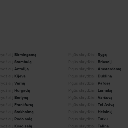
Apie Bukareštą.
Akį patraukė Bukareštas? Puiku - Skrendu.lt turi daug pigių ir patogi
pasiūlymai išgaruos, įsigyk skrydžio bilietus jau dabar už žemiausią ka
Ar žinai, kiek oro uostų turi Bukareštas? Šiame mieste įsikūrę 
Baneasa Aurel Vlaicu (BBU)
Henri Coanda (OTP)
ydžiai į
Birmingamą
Pigūs skrydžiai į
Rygą
ydžiai į
Stambulą
Pigūs skrydžiai į
Briuselį
Vykstant į nepažįstamą miestą visuomet naudinga žinoti atstumą iki cent
keliaujant iki Bukarešto miesto centro:
ydžiai į
Antaliją
Pigūs skrydžiai į
Amsterdamą
- Atstumas Baneasa Aurel Vlaicu oro uostas - miesto centras: 7.52 km
ydžiai į
Kijevą
Pigūs skrydžiai į
Dubliną
- Atstumas Henri Coanda oro uostas - miesto centras: 15.19 km.
ydžiai į
Varną
Pigūs skrydžiai į
Pafosą
Kelionė automobiliu iš Henri Coanda į miesto centrą užtruks maždaug
ydžiai į
Hurgadą
Pigūs skrydžiai į
Larnaką
ydžiai į
Kur apsistoti šiame mieste? Bukareštas turi ne vieną vietą, kur
Berlyną
Pigūs skrydžiai į
Varšuvą
čia yra 5584), o jei norėtum apstoti netoliese miesto centro št
ydžiai į
Frankfurtą
Pigūs skrydžiai į
Tel Avivą
Undergroun Bucharest VIP Villa - atstumas iki centro 0.4 km;
ydžiai į
Stokholmą
Pigūs skrydžiai į
Helsinkį
Stars Hotel - atstumas iki centro 0.5 km;
ydžiai į
Rodo salą
Pigūs skrydžiai į
Turku
Moxa Bucharest Boutique Hotel - atstumas iki centro 0.5 km;
Prince Residence - atstumas iki centro 0.5 km;
ydžiai į
Koso salą
Pigūs skrydžiai į
Taliną