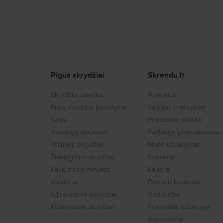
Pigūs skrydžiai
Skrendu.lt
Skrydžių paieška
Apie mus
Pigių skrydžių pasiūlymai
Sąlygos ir taisyklės
Šalys
Privatumo politika
Atostogų skrydžiai
Paslaugų prieinamumas
Tolimieji skrydžiai
Mano užsakymas
Tiesioginiai skrydžiai
Kontaktai
Paskutinės minutės
Karjera
skrydžiai
Dovanų kuponas
Užsakomieji skrydžiai
Viešbučiai
Kombinuoti skrydžiai
Internetas užsienyje
Autonuoma