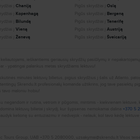
Prince Park Residence - atstumas iki centro 0.5 km.
ydžiai į
Chaniją
Pigūs skrydžiai į
Oslą
ydžiai į
Kopenhagą
Pigūs skrydžiai į
Bergeną
Vidutinė oro temperatūra
ydžiai į
Bilundą
Pigūs skrydžiai į
Tenerifę
Vidutinė oro temperatūra Sausio mėnesį - -2°C
ydžiai į
Vieną
Pigūs skrydžiai į
Austriją
Vidutinė oro temperatūra Vasario mėnesį - 1°C
ydžiai į
Ženevą
Pigūs skrydžiai į
Šveicariją
Vidutinė oro temperatūra Kovo mėnesį - 6°C
Vidutinė oro temperatūra Balandžio mėnesį - 12°C
Vidutinė oro temperatūra Gegužės mėnes - 17°C
Vidutinė oro temperatūra Birželio mėnesį - 21°C
a keliautojams, ieškantiems geriausių skrydžių pasiūlymų ir nepakartojamų 
Vidutinė oro temperatūra Liepos mėnesį - 22°C
Vidutinė oro temperatūra Rugpjūčio mėnesį - 22°C
bar - ypatingai palankus metas skrydžiams lėktuvu!
Vidutinė oro temperatūra Rugsėjo mėnesį - 18°C
Vidutinė oro temperatūra Spalio mėnesį - 12°C
paskutinės minutės lėktuvų bilietus, pigius skrydžius į šalis už Atlanto, pat
Vidutinė oro temperatūra Lapkričio mėnesį - 6°C
entingų Skrendu.lt profesionalų komanda užtikrins, jog tave pasiektų pigi
Vidutinė oro temperatūra Gruodžio mėnesį - 1°C.
s tavo maloniu hobiu!
su negandom ir rutina, vėtrom ir pūgomis, mintimis - kiekvienam lėktuve, 
domina lėktuvų bilietai į skrydį, kur šypsenas nemokamai dalina
+370 5 
audyk kelionę su entuziazmu ir nedvejok - nelauk, kol tavo kėdę lėktuve 
ic Tours Group, UAB
+370 5 2080000,
uzsakymai@skrendu.lt
Visos tei