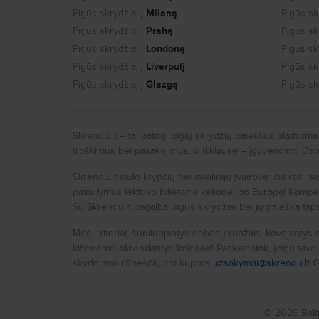
Pigūs skrydžiai į
Milaną
Pigūs skr
Pigūs skrydžiai į
Prahą
Pigūs skr
Pigūs skrydžiai į
Londoną
Pigūs skr
Pigūs skrydžiai į
Liverpulį
Pigūs skr
Pigūs skrydžiai į
Glazgą
Pigūs skr
Skrendu.lt – tai patogi pigių skrydžių paieškos platform
troškimus bei pasakojimus, o išklausę – įgyvendinti! Da
Skrendu.lt siūlo krypčių bei avialinijų įvairovę: čia rasi 
pasiūlymus lėktuvo bilietams kelionei po Europą! Kompet
Su Skrendu.lt pagalba pigūs skrydžiai bei jų paieška tap
Mes - riteriai, šuoliuojantys debesų ruožais, kovojantys 
kišenėmis skrendantys keleiviai! Paskambink, jeigu tave 
skydo nuo rūpesčių ant kupros
uzsakymai@skrendu.lt
G
© 2026 Balt