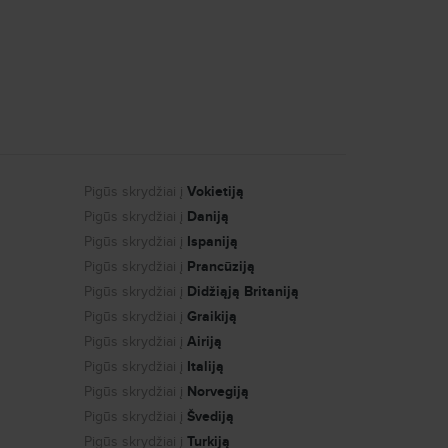
ų skrydžių pasiūlymų! Nesnausk, kol geriausi
iną Skrendu.lt.
oro uostai:
Pigūs skrydžiai į
Vokietiją
Pigūs skrydžiai į
Daniją
ro. Pasitikrink, kokį atstumą reikės įveikti
Pigūs skrydžiai į
Ispaniją
.
Pigūs skrydžiai į
Prancūziją
Pigūs skrydžiai į
Didžiąją Britaniją
 45 min.
Pigūs skrydžiai į
Graikiją
 gali apsistoti (Bendras viešbučių skaičius
Pigūs skrydžiai į
Airiją
ai keletas šalia centro esančių viešbučių:
Pigūs skrydžiai į
Italiją
Pigūs skrydžiai į
Norvegiją
Pigūs skrydžiai į
Švediją
Pigūs skrydžiai į
Turkiją