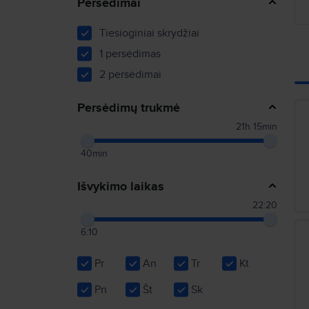
Persėdimai
Tiesioginiai skrydžiai
1 persėdimas
2 persėdimai
Persėdimų trukmė
21h 15min
40min
Išvykimo laikas
22:20
6:10
Pr
An
Tr
Kt
Pn
Št
Sk