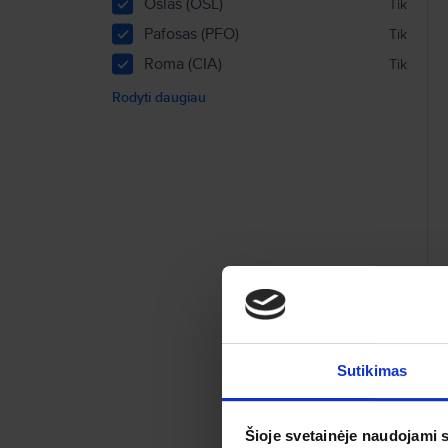
Oslas (OSL)
Tik
Pafosas (PFO)
Tik
Roma (CIA)
Tik
Rodyti daugiau
Sutikimas
Šioje svetainėje naudojami 