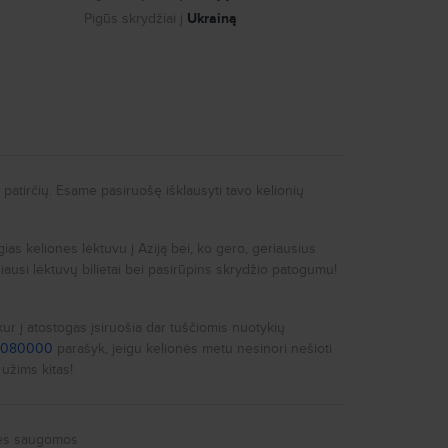
Pigūs skrydžiai į
Ukrainą
patirčių. Esame pasiruošę išklausyti tavo kelionių
ogias keliones lėktuvu į Aziją bei, ko gero, geriausius
ausi lėktuvų bilietai bei pasirūpins skrydžio patogumu!
kur į atostogas įsiruošia dar tuščiomis nuotykių
2080000
parašyk, jeigu kelionės metu nesinori nešioti
užims kitas!
sės saugomos