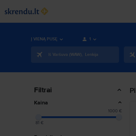
Į VIENĄ PUSĘ
1
Iš
Varšuva
(
WAW
)
,
Lenkija
Filtrai
P
Kaina
1000 €
81 €