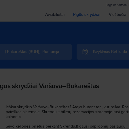
Pagalba telefonu
Aviabilietai
Pigūs skrydžiai
Viešbučiai
Į
Bukareštas
(
BUH
)
,
Rumunija
Išvykimas
Bet kada
igūs skrydžiai Varšuva–Bukareštas
Ieškai skrydžio Varšuva–Bukareštas? Atėjai būtent ten, kur reikia. Rask
paieškos sistemoje. Skrendu.lt bilietų rezervacijos sistemoje rasi g
kainomis.
Savo kelionės bilietus perkant Skrendu.lt gausi papildomų paslaugų, į 