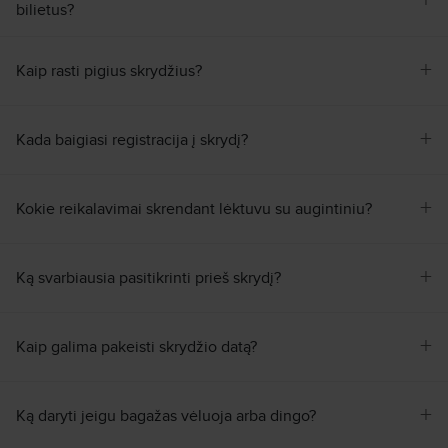
+
bilietus?
Ieškoti visų skrydžių pagal šiuos kriterijus:
Ryga–Notingemas
Št, Rgp, 29
Ieškoti
+
Kaip rasti pigius skrydžius?
+
Kada baigiasi registracija į skrydį?
+
Kokie reikalavimai skrendant lėktuvu su augintiniu?
+
Ką svarbiausia pasitikrinti prieš skrydį?
+
Kaip galima pakeisti skrydžio datą?
+
Ką daryti jeigu bagažas vėluoja arba dingo?