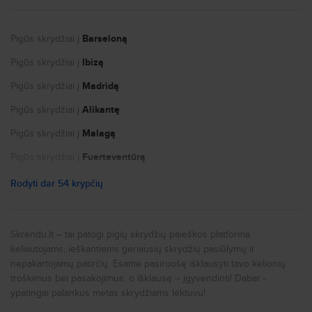
Autonuoma
Logotipai ir kontaktai žiniasklaidai
Pigūs skrydžiai į
Barseloną
Kandidatų privatumo politika
Pigūs skrydžiai į
Ibizą
Slapukų nustatymai
Pigūs skrydžiai į
Madridą
Pigūs skrydžiai į
Alikantę
Pigūs skrydžiai į
Malagą
Pigūs skrydžiai į
Fuerteventūrą
Pigūs skrydžiai į
Paryžių
Rodyti dar 54 krypčių
Pigūs skrydžiai į
Nicą
Pigūs skrydžiai į
Portą
Skrendu.lt – tai patogi pigių skrydžių paieškos platforma
keliautojams, ieškantiems geriausių skrydžių pasiūlymų ir
Pigūs skrydžiai į
Niujorką
nepakartojamų patirčių. Esame pasiruošę išklausyti tavo kelionių
Pigūs skrydžiai į
Romą
troškimus bei pasakojimus, o išklausę – įgyvendinti! Dabar -
ypatingai palankus metas skrydžiams lėktuvu!
Pigūs skrydžiai į
Milaną