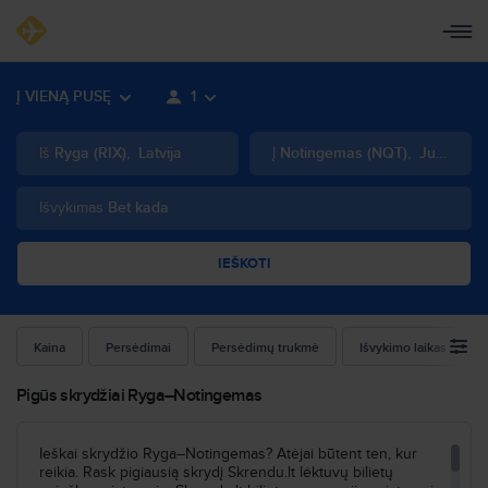
Į VIENĄ PUSĘ
1
Iš
Ryga
(
RIX
)
,
Latvija
Į
Notingemas
(
NQT
)
,
Jungtinė Karalystė
Išvykimas
Bet kada
IEŠKOTI
Kaina
Persėdimai
Persėdimų trukmė
Išvykimo laikas
Pigūs skrydžiai Ryga–Notingemas
Ieškai skrydžio Ryga–Notingemas? Atėjai būtent ten, kur
reikia. Rask pigiausią skrydį Skrendu.lt lėktuvų bilietų