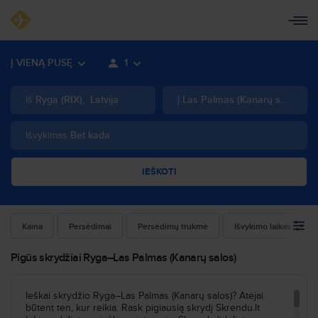
Į VIENĄ PUSĘ
1
Iš
Ryga
(
RIX
)
,
Latvija
Į
Las Palmas (Kanarų salos)
(
L
Išvykimas
Bet kada
IEŠKOTI
Kaina
Persėdimai
Persėdimų trukmė
Išvykimo laikas
Pigūs skrydžiai Ryga–Las Palmas (Kanarų salos)
Ieškai skrydžio Ryga–Las Palmas (Kanarų salos)? Atėjai
būtent ten, kur reikia. Rask pigiausią skrydį Skrendu.lt