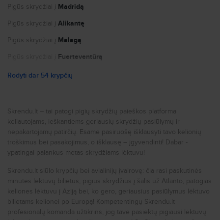
Slapukų nustatymai
Airport (VLL)
Pigūs skrydžiai į
Madridą
Chernigov (CEJ)
Agoncillo (RJL)
Pigūs skrydžiai į
Alikantę
Castellon (CDT)
Burgos (RGS)
Pigūs skrydžiai į
Malagą
Airport (ABC)
Alguaire (ILD)
Pigūs skrydžiai į
Fuerteventūrą
Central (CQM)
Us Naval Station (ROZ)
Pigūs skrydžiai į
Paryžių
Rodyti dar 54 krypčių
Murcia (RMU)
Airport (TEV)
Pigūs skrydžiai į
Nicą
Viso 54.
Pigūs skrydžiai į
Portą
Skrendu.lt – tai patogi pigių skrydžių paieškos platforma
keliautojams, ieškantiems geriausių skrydžių pasiūlymų ir
Pigūs skrydžiai į
Niujorką
Ar jau žinai į kurį oro uostą skrisi? Jei norėtum apsistoti
nepakartojamų patirčių. Esame pasiruošę išklausyti tavo kelionių
netoliese oro uosto, štai keli šalia oro uostų esantys
Pigūs skrydžiai į
Romą
troškimus bei pasakojimus, o išklausę – įgyvendinti! Dabar -
viešbučiai:
ypatingai palankus metas skrydžiams lėktuvu!
Pigūs skrydžiai į
Milaną
Reus:
Skrendu.lt siūlo krypčių bei avialinijų įvairovę: čia rasi paskutinės
Crisol Quality Reus - Atstumas nuo oro uosto 9 km
Pigūs skrydžiai į
Prahą
minutės lėktuvų bilietus, pigius skrydžius į šalis už Atlanto, patogias
Pigūs skrydžiai į
Londoną
keliones lėktuvu į Aziją bei, ko gero, geriausius pasiūlymus lėktuvo
bilietams kelionei po Europą! Kompetentingų Skrendu.lt
Ibiza:
Pigūs skrydžiai į
Liverpulį
profesionalų komanda užtikrins, jog tave pasiektų pigiausi lėktuvų
Grand Palladium White Island Resort & Spa - Atstumas