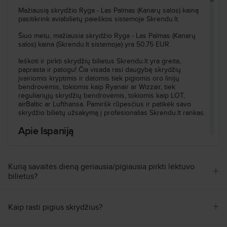
19:45
Las Palmas (Kanarų
Skrydžio nr.
:
Mažiausią skrydžio Ryga - Las Palmas (Kanarų salos) kainą
salos)
LPA
FR2812
pasitikrink aviabilietų paieškos sistemoje Skrendu.lt.
Atvykimas
:
Tr, Rgs, 9
Trukmė
:
15h 15min
Šiuo metu, mažiausia skrydžio Ryga - Las Palmas (Kanarų
salos) kaina (Skrendu.lt sistemoje) yra 50.75 EUR.
Ieškoti visų skrydžių pagal šiuos kriterijus:
Ieškoti ir pirkti skrydžių bilietus Skrendu.lt yra greita,
Ryga–Las Palmas (Kanarų salos)
Tr, Rgs, 9
paprasta ir patogu! Čia visada rasi daugybę skrydžių
įvairiomis kryptimis ir datomis tiek pigiomis oro linijų
Ieškoti
bendrovėmis, tokiomis kaip Ryanair ar Wizzair, tiek
reguliariųjų skrydžių bendrovėmis, tokiomis kaip LOT,
airBaltic ar Lufthansa. Pamiršk rūpesčius ir patikėk savo
skrydžio bilietų užsakymą į profesionalias Skrendu.lt rankas.
Apie Ispaniją
Vilioja Ispanija? Puikus pasirinkimas! Tai šalis, esanti
Europoje. Skrendu.lt - tavo pigių skrydžių partneris, padės
Kurią savaitės dieną geriausia/pigiausia pirkti lėktuvo
rasti ne tik pigiausius skrydžius, bet ir pasirūpins, kad
+
bilietus?
kelionė būtų patogi ir tokia, kokios Tau reikia.
Nepamiršk laiko skirtumų. Ispanija yra GMT +1 laiko zonoje,
tad kai Lietuvoje 13 val., ten laikrodis muša 08 val.
+
Kaip rasti pigius skrydžius?
Ispanija (ES) nuostabi kelionės kryptis. Skrendi į šalį, kur
2