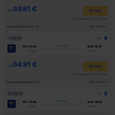
59.81 €
Atvykimas
:
Pn, Rgp, 21
Trukmė
:
1h 35min
nuo
Rinktis
Tikrinta prieš 0 val. 2 min.
Ieškoti visų skrydžių pagal šiuos kriterijus:
Dalintis
KELIONĖS DETALĖS
Ryga–Aarhus
Pn, Rgp, 21
Ieškoti
Tr, Rgp, 19
Išvykimas
Sk, Spa, 18
Tiesioginis
RIX
12:40
AAR
13:15
14:45
Ryga
RIX
Oro linijos
:
Ryanair
Ryga
Aarhus
15:20
Aarhus
AAR
Skrydžio nr.
:
FR3276
64.91 €
Atvykimas
:
Sk, Spa, 18
Trukmė
:
1h 35min
nuo
Rinktis
Tikrinta prieš 4 val. 44 min.
Ieškoti visų skrydžių pagal šiuos kriterijus:
Dalintis
KELIONĖS DETALĖS
Ryga–Aarhus
Sk, Spa, 18
Ieškoti
Pn, Spa, 16
Išvykimas
Tr, Rgp, 19
Tiesioginis
RIX
15:05
AAR
15:40
12:40
Ryga
RIX
Oro linijos
:
Ryanair
Ryga
Aarhus
13:15
Aarhus
AAR
Skrydžio nr.
:
FR3276