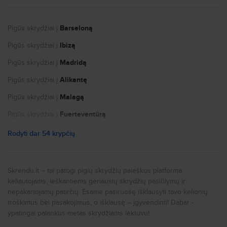
Autonuoma
Logotipai ir kontaktai žiniasklaidai
Pigūs skrydžiai į
Barseloną
Kandidatų privatumo politika
Pigūs skrydžiai į
Ibizą
Slapukų nustatymai
Pigūs skrydžiai į
Madridą
Pigūs skrydžiai į
Alikantę
Pigūs skrydžiai į
Malagą
Pigūs skrydžiai į
Fuerteventūrą
Pigūs skrydžiai į
Paryžių
Rodyti dar 54 krypčių
Pigūs skrydžiai į
Nicą
Pigūs skrydžiai į
Portą
Skrendu.lt – tai patogi pigių skrydžių paieškos platforma
keliautojams, ieškantiems geriausių skrydžių pasiūlymų ir
Pigūs skrydžiai į
Niujorką
nepakartojamų patirčių. Esame pasiruošę išklausyti tavo kelionių
Pigūs skrydžiai į
Romą
troškimus bei pasakojimus, o išklausę – įgyvendinti! Dabar -
ypatingai palankus metas skrydžiams lėktuvu!
Pigūs skrydžiai į
Milaną