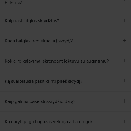
+
bilietus?
14:40
Aarhus
AAR
Skrydžio nr.
:
FR712
Atvykimas
:
Št, Spa, 10
Trukmė
:
21h 00min
+
Kaip rasti pigius skrydžius?
Ieškoti visų skrydžių pagal šiuos kriterijus:
Ryga–Aarhus
Pn, Spa, 9
+
Kada baigiasi registracija į skrydį?
Ieškoti
+
Kokie reikalavimai skrendant lėktuvu su augintiniu?
+
Ką svarbiausia pasitikrinti prieš skrydį?
+
Kaip galima pakeisti skrydžio datą?
+
Ką daryti jeigu bagažas vėluoja arba dingo?