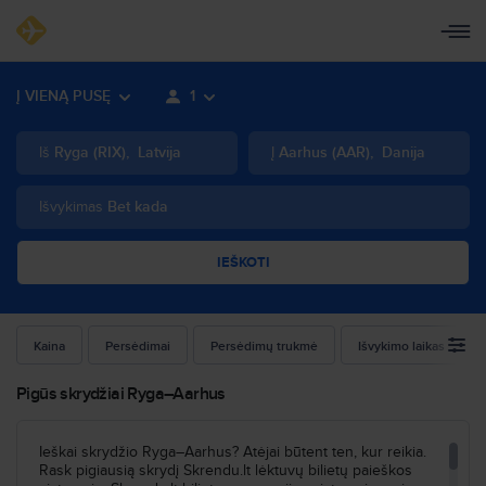
Į VIENĄ PUSĘ
1
Iš
Ryga
(
RIX
)
,
Latvija
Į
Aarhus
(
AAR
)
,
Danija
Išvykimas
Bet kada
IEŠKOTI
Kaina
Persėdimai
Persėdimų trukmė
Išvykimo laikas
Pigūs skrydžiai Ryga–Aarhus
Ieškai skrydžio Ryga–Aarhus? Atėjai būtent ten, kur reikia.
Rask pigiausią skrydį Skrendu.lt lėktuvų bilietų paieškos