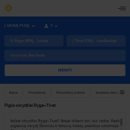
Į VIENĄ PUSĘ
1
Iš
Ryga
(
RIX
)
,
Latvija
Į
Tivat
(
TIV
)
,
Juodkalnija
Išvykimas
Bet kada
IEŠKOTI
Kaina
Persėdimai
Persėdimų trukmė
Išvykimo laikas
Pigūs skrydžiai Ryga–Tivat
Ieškai skrydžio Ryga–Tivat? Atėjai būtent ten, kur reikia. Rask
pigiausią skrydį Skrendu.lt lėktuvų bilietų paieškos sistemoje.