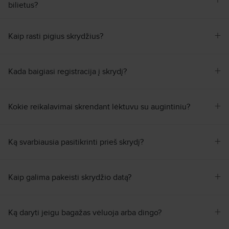
+
16:25
Stokholmas
ARN
Oro linijos
:
Norwegian Air
bilietus?
International Ltd
18:20
Helsinkis
HEL
Skrydžio nr.
:
D82615
+
Kaip rasti pigius skrydžius?
Persėdimas
16h 05min
10:25
Helsinkis
HEL
Oro linijos
:
Norwegian Air
International Ltd
12:30
Tivat
TIV
+
Kada baigiasi registracija į skrydį?
Skrydžio nr.
:
D82828
Atvykimas
:
Tr, Geg, 26
Trukmė
:
1d 19h 00min
+
Kokie reikalavimai skrendant lėktuvu su augintiniu?
Ieškoti visų skrydžių pagal šiuos kriterijus:
Ryga–Tivat
Pr, Geg, 24
+
Ką svarbiausia pasitikrinti prieš skrydį?
Ieškoti
+
Kaip galima pakeisti skrydžio datą?
+
Ką daryti jeigu bagažas vėluoja arba dingo?