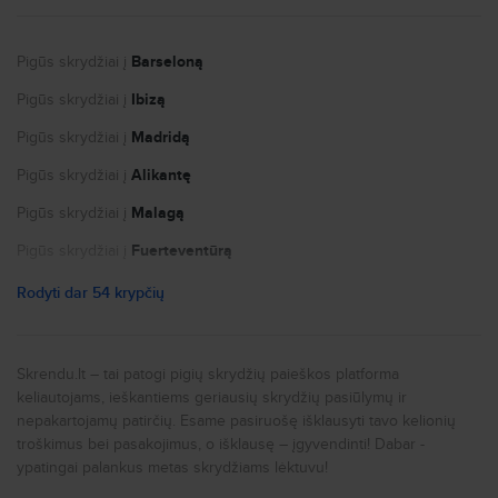
Autonuoma
Logotipai ir kontaktai žiniasklaidai
Pigūs skrydžiai į
Barseloną
Kandidatų privatumo politika
Pigūs skrydžiai į
Ibizą
Slapukų nustatymai
Pigūs skrydžiai į
Madridą
Pigūs skrydžiai į
Alikantę
Pigūs skrydžiai į
Malagą
Pigūs skrydžiai į
Fuerteventūrą
Pigūs skrydžiai į
Paryžių
Rodyti dar 54 krypčių
Pigūs skrydžiai į
Nicą
Pigūs skrydžiai į
Portą
Skrendu.lt – tai patogi pigių skrydžių paieškos platforma
keliautojams, ieškantiems geriausių skrydžių pasiūlymų ir
Pigūs skrydžiai į
Niujorką
nepakartojamų patirčių. Esame pasiruošę išklausyti tavo kelionių
Pigūs skrydžiai į
Romą
troškimus bei pasakojimus, o išklausę – įgyvendinti! Dabar -
ypatingai palankus metas skrydžiams lėktuvu!
Pigūs skrydžiai į
Milaną