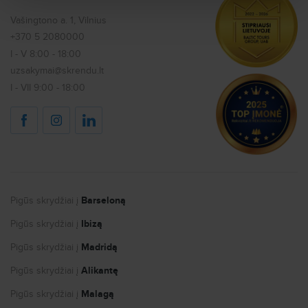
Skrydžiai
Paslaugų prieinamumas
Tiesioginiai skrydžiai
Vašingtono a. 1, Vilnius
Bagažas
Mano užsakymas
+370 5 2080000
Paskutinės minutės skrydžiai
Vaikai
I - V 8:00 - 18:00
Kontaktai
Užsakomieji skrydžiai
uzsakymai@skrendu.lt
Kiti klausimai
Karjera
Kombinuoti skrydžiai
I - VII 9:00 - 18:00
Keliauk saugiai
Dovanų kuponas
Viešbučiai
Internetas užsienyje
Autonuoma
Logotipai ir kontaktai žiniasklaidai
Pigūs skrydžiai į
Barseloną
Kandidatų privatumo politika
Pigūs skrydžiai į
Ibizą
Slapukų nustatymai
Pigūs skrydžiai į
Madridą
Pigūs skrydžiai į
Alikantę
Pigūs skrydžiai į
Malagą