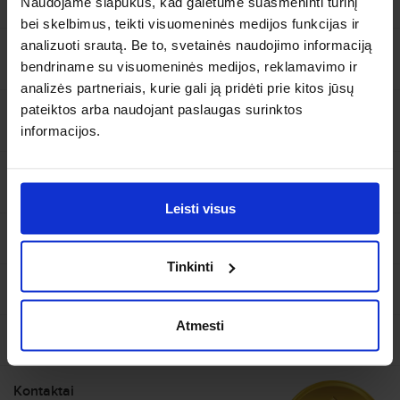
Naudojame slapukus, kad galėtume suasmeninti turinį
Palanga–Liuksemburgas
Sk, Lap, 1
bei skelbimus, teikti visuomeninės medijos funkcijas ir
analizuoti srautą. Be to, svetainės naudojimo informaciją
Ieškoti
+
Ką svarbiausia pasitikrinti prieš skrydį?
bendriname su visuomeninės medijos, reklamavimo ir
analizės partneriais, kurie gali ją pridėti prie kitos jūsų
pateiktos arba naudojant paslaugas surinktos
+
Kaip galima pakeisti skrydžio datą?
informacijos.
+
Ką daryti jeigu bagažas vėluoja arba dingo?
Leisti visus
Pigūs skrydžiai
Tinkinti
Skrydžių paieška
Skrendu.lt
Pigių skrydžių pasiūlymai
Apie mus
Atmesti
Šalys
Pagalba
Sąlygos ir taisyklės
Atostogų skrydžiai
Bilietai
Privatumo politika
Kontaktai
Tolimieji skrydžiai