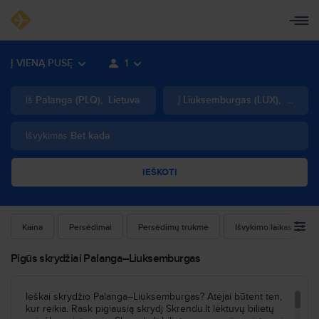
Į VIENĄ PUSĘ
1
Iš
Palanga
(
PLQ
)
,
Lietuva
Į
Liuksemburgas
(
LUX
)
,
Liukse
Išvykimas
Bet kada
IEŠKOTI
Kaina
Persėdimai
Persėdimų trukmė
Išvykimo laikas
Pigūs skrydžiai Palanga–Liuksemburgas
Ieškai skrydžio Palanga–Liuksemburgas? Atėjai būtent ten,
kur reikia. Rask pigiausią skrydį Skrendu.lt lėktuvų bilietų