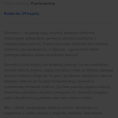
Pigūs skrydžiai į
Fuerteventūrą
Pigūs skrydžiai į
Paryžių
Rodyti dar 54 krypčių
Pigūs skrydžiai į
Nicą
Pigūs skrydžiai į
Portą
Skrendu.lt – tai patogi pigių skrydžių paieškos platforma
keliautojams, ieškantiems geriausių skrydžių pasiūlymų ir
Pigūs skrydžiai į
Niujorką
nepakartojamų patirčių. Esame pasiruošę išklausyti tavo kelionių
Pigūs skrydžiai į
Romą
troškimus bei pasakojimus, o išklausę – įgyvendinti! Dabar -
ypatingai palankus metas skrydžiams lėktuvu!
Pigūs skrydžiai į
Milaną
Skrendu.lt siūlo krypčių bei avialinijų įvairovę: čia rasi paskutinės
Pigūs skrydžiai į
Prahą
minutės lėktuvų bilietus, pigius skrydžius į šalis už Atlanto, patogias
Pigūs skrydžiai į
Londoną
keliones lėktuvu į Aziją bei, ko gero, geriausius pasiūlymus lėktuvo
bilietams kelionei po Europą! Kompetentingų Skrendu.lt
Pigūs skrydžiai į
Liverpulį
profesionalų komanda užtikrins, jog tave pasiektų pigiausi lėktuvų
bilietai bei pasirūpins skrydžio patogumu! Su Skrendu.lt pagalba
Pigūs skrydžiai į
Glazgą
pigūs skrydžiai bei jų paieška taps tavo maloniu hobiu!
Pigūs skrydžiai į
Birmingamą
Mes - riteriai, šuoliuojantys debesų ruožais, kovojantys su
Pigūs skrydžiai į
Stambulą
negandom ir rutina, vėtrom ir pūgomis, mintimis - kiekvienam