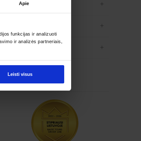
+
Apie
+
os funkcijas ir analizuoti
imo ir analizės partneriais,
+
Leisti visus