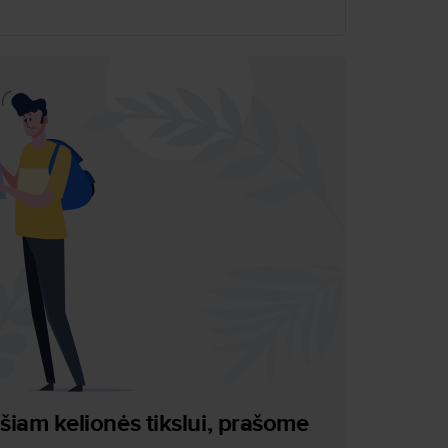
 atvykstant į biurą Vilniuje;
 pagalbos neįgaliesiems, užsakymas;
i perkant lėktuvų bilietus.
iam kelionės tikslui, prašome