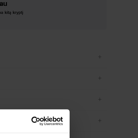
iau
a kitą kryptį
+
+
+
+