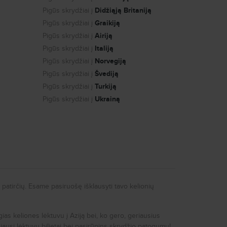
Pigūs skrydžiai į
Didžiąją Britaniją
Pigūs skrydžiai į
Graikiją
Pigūs skrydžiai į
Airiją
Pigūs skrydžiai į
Italiją
Pigūs skrydžiai į
Norvegiją
Pigūs skrydžiai į
Švediją
Pigūs skrydžiai į
Turkiją
Pigūs skrydžiai į
Ukrainą
patirčių. Esame pasiruošę išklausyti tavo kelionių
ogias keliones lėktuvu į Aziją bei, ko gero, geriausius
ausi lėktuvų bilietai bei pasirūpins skrydžio patogumu!