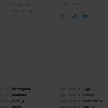
I - VII 9:00 - 18:00
Kiti klausimai
Keliauk saugiai
ydžiai į
Birmingamą
Pigūs skrydžiai į
Rygą
ydžiai į
Stambulą
Pigūs skrydžiai į
Briuselį
ydžiai į
Antaliją
Pigūs skrydžiai į
Amsterdamą
ydžiai į
Kijevą
Pigūs skrydžiai į
Dubliną