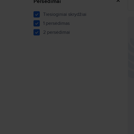
Persėdimai
Tiesioginiai skrydžiai
1 persėdimas
2 persėdimai