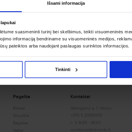
Išsami informacija
Ką svarbiausia pasitikrinti prieš skrydį?
slapukai
Kaip galima pakeisti skrydžio datą?
tume suasmeninti turinį bei skelbimus, teikti visuomeninės medij
dojimo informaciją bendriname su visuomeninės medijos, reklamav
Ką daryti jeigu bagažas vėluoja arba dingo?
os jūsų pateiktos arba naudojant paslaugas surinktos informacijos.
Tinkinti
Pagalba
Kontaktai
Bilietai
Vašingtono a. 1, Vilnius
+370 5 2080000
Skrydžiai
I - V 8:00 - 18:00
Bagažas
uzsakymai@skrendu.lt
Vaikai