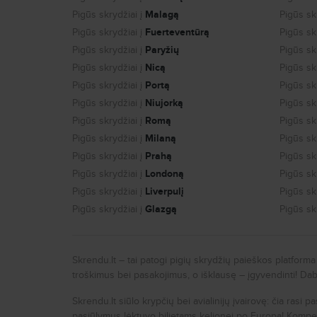
Pigūs skrydžiai į
Malagą
Pigūs skr
Pigūs skrydžiai į
Fuerteventūrą
Pigūs skr
Pigūs skrydžiai į
Paryžių
Pigūs skr
Pigūs skrydžiai į
Nicą
Pigūs skr
Pigūs skrydžiai į
Portą
Pigūs skr
Pigūs skrydžiai į
Niujorką
Pigūs skr
Pigūs skrydžiai į
Romą
Pigūs skr
Pigūs skrydžiai į
Milaną
Pigūs skr
Pigūs skrydžiai į
Prahą
Pigūs skr
Pigūs skrydžiai į
Londoną
Pigūs skr
Pigūs skrydžiai į
Liverpulį
Pigūs skr
Pigūs skrydžiai į
Glazgą
Pigūs skr
Skrendu.lt – tai patogi pigių skrydžių paieškos platform
troškimus bei pasakojimus, o išklausę – įgyvendinti! Da
Skrendu.lt siūlo krypčių bei avialinijų įvairovę: čia rasi 
pasiūlymus lėktuvo bilietams kelionei po Europą! Kompet