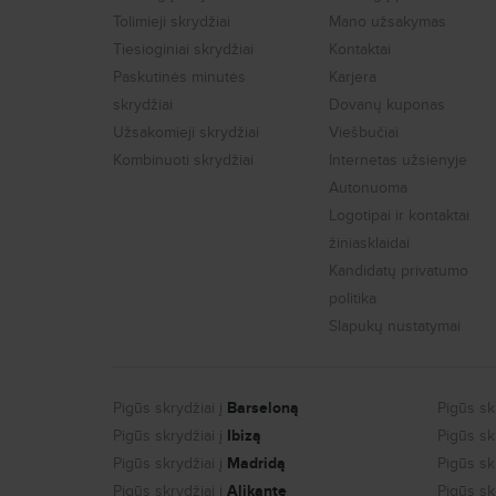
Tolimieji skrydžiai
Mano užsakymas
Tiesioginiai skrydžiai
Kontaktai
Paskutinės minutės
Karjera
skrydžiai
Dovanų kuponas
Užsakomieji skrydžiai
Viešbučiai
Kombinuoti skrydžiai
Internetas užsienyje
Autonuoma
Logotipai ir kontaktai
žiniasklaidai
Kandidatų privatumo
politika
Slapukų nustatymai
Pigūs skrydžiai į
Barseloną
Pigūs skr
Pigūs skrydžiai į
Ibizą
Pigūs skr
Pigūs skrydžiai į
Madridą
Pigūs skr
Pigūs skrydžiai į
Alikantę
Pigūs skr