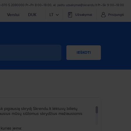
+370 5 2080000
Pr–Pn 8:00–18:00
,
el. paštu
uzsakymai@skrendu.lt
Pr–Sk 9:00–18:00
Verslui
DUK
LT
Užsakymai
Prisijungti
IEŠKOTI
 pigiausią skrydį Skrendu.lt lėktuvų bilietų
eriausius mūsų siūlomus skrydžius mažiausiomis
kurias įeina: