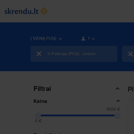
Į VIENĄ PUSĘ
1
Iš
Palanga
(
PLQ
)
,
Lietuva
Filtrai
P
Kaina
1000 €
0 €