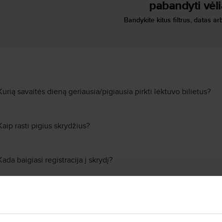
pabandyti vėl
Bandykite kitus filtrus, datas arb
Kurią savaitės dieną geriausia/pigiausia pirkti lėktuvo bilietus?
Kaip rasti pigius skrydžius?
Kada baigiasi registracija į skrydį?
Kokie reikalavimai skrendant lėktuvu su augintiniu?