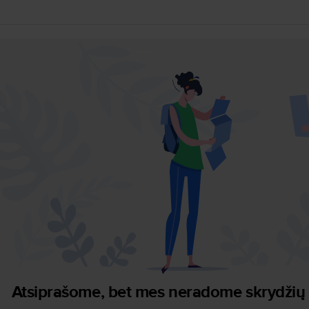
Skrydžių ekspertų pagalba ir konsultacijos telefonu, el. paštu bei
Lengvas papildomų paslaugų, pavyzdžiui, papildomo bagažo ar
Galimybė užsisakyti pinigų grąžinimo už skrydį paslaugą;
Paprastas, dažnai pasitaikančių klaidų taisymas bilietuose;
Informacijos apie skrydį siuntimas el. paštu bei SMS žinutėmis.
Skrendu.lt skrydžių ekspertai padės pasirūpinti viskuo, ko gali prireikt
Atsiprašome, bet mes neradome skrydžių š