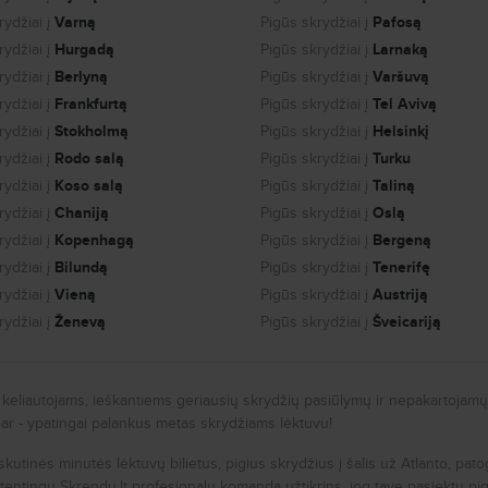
ydžiai į
Varną
Pigūs skrydžiai į
Pafosą
ydžiai į
Hurgadą
Pigūs skrydžiai į
Larnaką
ydžiai į
Berlyną
Pigūs skrydžiai į
Varšuvą
ydžiai į
Frankfurtą
Pigūs skrydžiai į
Tel Avivą
ydžiai į
Stokholmą
Pigūs skrydžiai į
Helsinkį
ydžiai į
Rodo salą
Pigūs skrydžiai į
Turku
ydžiai į
Koso salą
Pigūs skrydžiai į
Taliną
ydžiai į
Chaniją
Pigūs skrydžiai į
Oslą
ydžiai į
Kopenhagą
Pigūs skrydžiai į
Bergeną
ydžiai į
Bilundą
Pigūs skrydžiai į
Tenerifę
ydžiai į
Vieną
Pigūs skrydžiai į
Austriją
ydžiai į
Ženevą
Pigūs skrydžiai į
Šveicariją
a keliautojams, ieškantiems geriausių skrydžių pasiūlymų ir nepakartojamų 
bar - ypatingai palankus metas skrydžiams lėktuvu!
paskutinės minutės lėktuvų bilietus, pigius skrydžius į šalis už Atlanto, pat
entingų Skrendu.lt profesionalų komanda užtikrins, jog tave pasiektų pigi