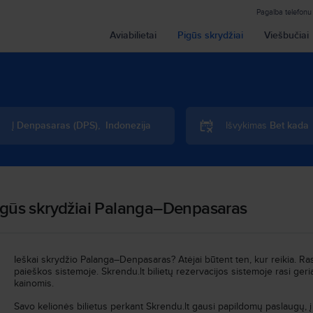
Pagalba telefonu
Aviabilietai
Pigūs skrydžiai
Viešbučiai
Į
Denpasaras
(
DPS
)
,
Indonezija
Išvykimas
Bet kada
igūs skrydžiai Palanga–Denpasaras
Ieškai skrydžio Palanga–Denpasaras? Atėjai būtent ten, kur reikia. Rask
paieškos sistemoje. Skrendu.lt bilietų rezervacijos sistemoje rasi g
kainomis.
Savo kelionės bilietus perkant Skrendu.lt gausi papildomų paslaugų, į 