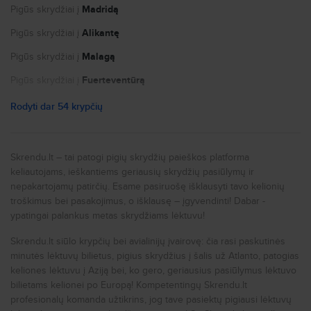
Slapukų nustatymai
Borkum (BMK)
Pigūs skrydžiai į
Madridą
Emden (EME)
Stuttgart Airport (STR)
Pigūs skrydžiai į
Alikantę
Erfurt-Weimar (ERF)
Saarbruecken Airport (SCN)
Pigūs skrydžiai į
Malagą
Oberpfaffenhofen (OBF)
Friedrichshafen (FDH)
Pigūs skrydžiai į
Fuerteventūrą
Braunschweig (BWE)
Wallmuehle (RBM)
Pigūs skrydžiai į
Paryžių
Rodyti dar 54 krypčių
Weeze Airport (NRN)
Calden (KSF)
Pigūs skrydžiai į
Nicą
Tegel (TXL)
Jagel (WBG)
Pigūs skrydžiai į
Portą
Skrendu.lt – tai patogi pigių skrydžių paieškos platforma
Paderborn (PAD)
keliautojams, ieškantiems geriausių skrydžių pasiūlymų ir
Trollenhagen (FNB)
Pigūs skrydžiai į
Niujorką
Norderney (NRD)
nepakartojamų patirčių. Esame pasiruošę išklausyti tavo kelionių
Dusseldorf (DUS)
Pigūs skrydžiai į
Romą
troškimus bei pasakojimus, o išklausę – įgyvendinti! Dabar -
Aaf (WIE)
ypatingai palankus metas skrydžiams lėktuvu!
Wildenrath (WID)
Pigūs skrydžiai į
Milaną
Giebelstadt (GHF)
Skrendu.lt siūlo krypčių bei avialinijų įvairovę: čia rasi paskutinės
Luebeck-Blankensee (LBC)
Pigūs skrydžiai į
Prahą
Aaf Airport (HDB)
minutės lėktuvų bilietus, pigius skrydžius į šalis už Atlanto, patogias
R.A.F. (LRC)
Pigūs skrydžiai į
Londoną
keliones lėktuvu į Aziją bei, ko gero, geriausius pasiūlymus lėktuvo
Heringsdorf (HDF)
bilietams kelionei po Europą! Kompetentingų Skrendu.lt
Windelsbleiche (BFE)
Pigūs skrydžiai į
Liverpulį
profesionalų komanda užtikrins, jog tave pasiektų pigiausi lėktuvų
Cochstedt (CSO)