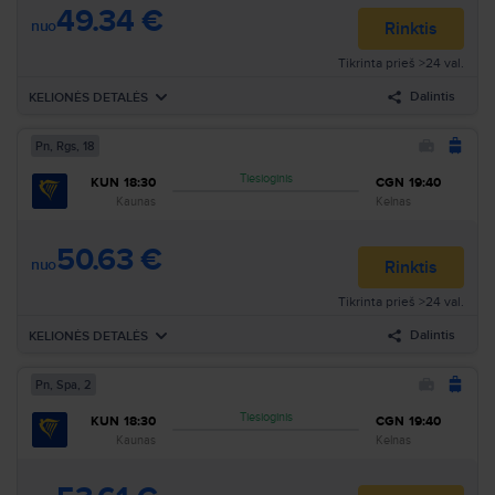
49.34 €
Atvykimas
:
Kt, Rgs, 3
Trukmė
:
2h 10min
nuo
Rinktis
Tikrinta prieš >24 val.
Ieškoti visų skrydžių pagal šiuos kriterijus:
Dalintis
KELIONĖS DETALĖS
Kaunas–Kelnas
Kt, Rgs, 3
Ieškoti
Pn, Rgs, 18
Išvykimas
Pr, Rgs, 21
Tiesioginis
KUN
18:30
CGN
19:40
12:25
Kaunas
KUN
Oro linijos
:
Ryanair
Kaunas
Kelnas
13:35
Kelnas
CGN
Skrydžio nr.
:
FR5603
50.63 €
Atvykimas
:
Pr, Rgs, 21
Trukmė
:
2h 10min
nuo
Rinktis
Tikrinta prieš >24 val.
Ieškoti visų skrydžių pagal šiuos kriterijus:
Dalintis
KELIONĖS DETALĖS
Kaunas–Kelnas
Pr, Rgs, 21
Ieškoti
Pn, Spa, 2
Išvykimas
Pn, Rgs, 18
Tiesioginis
KUN
18:30
CGN
19:40
18:30
Kaunas
KUN
Oro linijos
:
Ryanair
Kaunas
Kelnas
19:40
Kelnas
CGN
Skrydžio nr.
:
FR5603