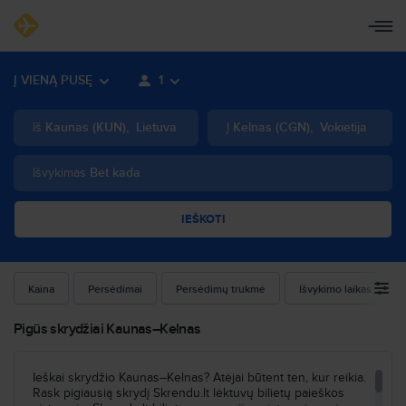
Į VIENĄ PUSĘ
1
Iš
Kaunas
(
KUN
)
,
Lietuva
Į
Kelnas
(
CGN
)
,
Vokietija
Išvykimas
Bet kada
IEŠKOTI
Kaina
Persėdimai
Persėdimų trukmė
Išvykimo laikas
Pigūs skrydžiai Kaunas–Kelnas
Ieškai skrydžio Kaunas–Kelnas? Atėjai būtent ten, kur reikia.
Rask pigiausią skrydį Skrendu.lt lėktuvų bilietų paieškos