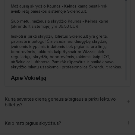
Ieškoti visų skrydžių pagal šiuos kriterijus:
Mažiausią skrydžio Kaunas - Kelnas kainą pasitikrink
Kaunas–Kelnas
Št, Gru, 12
aviabilietų paieškos sistemoje Skrendu.lt.
Ieškoti
Šiuo metu, mažiausia skrydžio Kaunas - Kelnas kaina
(Skrendu.lt sistemoje) yra 39.53 EUR.
Ieškoti ir pirkti skrydžių bilietus Skrendu.lt yra greita,
paprasta ir patogu! Čia visada rasi daugybę skrydžių
įvairiomis kryptimis ir datomis tiek pigiomis oro linijų
bendrovėmis, tokiomis kaip Ryanair ar Wizzair, tiek
reguliariųjų skrydžių bendrovėmis, tokiomis kaip LOT,
airBaltic ar Lufthansa. Pamiršk rūpesčius ir patikėk savo
skrydžio bilietų užsakymą į profesionalias Skrendu.lt rankas.
Apie Vokietiją
Vilioja Vokietija? Puikus pasirinkimas! Tai šalis, esanti
Europoje. Skrendu.lt - tavo pigių skrydžių partneris, padės
Kurią savaitės dieną geriausia/pigiausia pirkti lėktuvo
rasti ne tik pigiausius skrydžius, bet ir pasirūpins, kad
+
bilietus?
kelionė būtų patogi ir tokia, kokios Tau reikia.
Nepamiršk laiko skirtumų. Vokietija yra GMT +2 laiko zonoje,
tad kai Lietuvoje 13 val., ten laikrodis muša 09 val.
+
Kaip rasti pigius skrydžius?
Vokietija (DE) nuostabi kelionės kryptis. Skrendi į šalį, kur
2