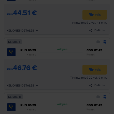
07:45
Kelnas
CGN
Skrydžio nr.
:
FR5603
44.51 €
Atvykimas
:
Kt, Rgs, 17
Trukmė
:
2h 10min
nuo
Rinktis
Tikrinta prieš 2 val. 43 min.
Ieškoti visų skrydžių pagal šiuos kriterijus:
Dalintis
KELIONĖS DETALĖS
Kaunas–Kelnas
Kt, Rgs, 17
Ieškoti
Kt, Spa, 8
Išvykimas
Kt, Spa, 22
Tiesioginis
KUN
06:35
CGN
07:45
06:35
Kaunas
KUN
Oro linijos
:
Ryanair
Kaunas
Kelnas
07:45
Kelnas
CGN
Skrydžio nr.
:
FR5603
46.76 €
Atvykimas
:
Kt, Spa, 22
Trukmė
:
2h 10min
nuo
Rinktis
Tikrinta prieš 20 val. 9 min.
Ieškoti visų skrydžių pagal šiuos kriterijus:
Dalintis
KELIONĖS DETALĖS
Kaunas–Kelnas
Kt, Spa, 22
Ieškoti
Kt, Spa, 15
Išvykimas
Kt, Spa, 8
Tiesioginis
KUN
06:35
CGN
07:45
06:35
Kaunas
KUN
Oro linijos
:
Ryanair
Kaunas
Kelnas
07:45
Kelnas
CGN
Skrydžio nr.
:
FR5603