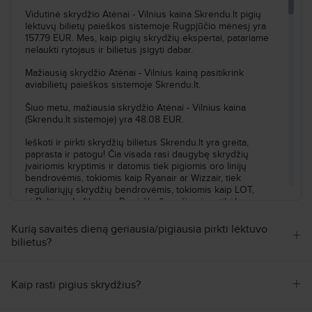
18:35
Vilnius
VNO
Skrydžio nr.
:
FR198
Vidutinė skrydžio Atėnai - Vilnius kaina Skrendu.lt pigių
lėktuvų bilietų paieškos sistemoje Rugpjūčio mėnesį yra
157.79 EUR. Mes, kaip pigių skrydžių ekspertai, patariame
Atvykimas
:
Pr, Lap, 30
Trukmė
:
8h 15min
nelaukti rytojaus ir bilietus įsigyti dabar.
Mažiausią skrydžio Atėnai - Vilnius kainą pasitikrink
Ieškoti visų skrydžių pagal šiuos kriterijus:
aviabilietų paieškos sistemoje Skrendu.lt.
Atėnai–Vilnius
Pr, Lap, 30
Šiuo metu, mažiausia skrydžio Atėnai - Vilnius kaina
Ieškoti
(Skrendu.lt sistemoje) yra 48.08 EUR.
Ieškoti ir pirkti skrydžių bilietus Skrendu.lt yra greita,
paprasta ir patogu! Čia visada rasi daugybę skrydžių
įvairiomis kryptimis ir datomis tiek pigiomis oro linijų
bendrovėmis, tokiomis kaip Ryanair ar Wizzair, tiek
reguliariųjų skrydžių bendrovėmis, tokiomis kaip LOT,
airBaltic ar Lufthansa. Pamiršk rūpesčius ir patikėk savo
skrydžio bilietų užsakymą į profesionalias Skrendu.lt rankas.
Kurią savaitės dieną geriausia/pigiausia pirkti lėktuvo
+
Apie Lietuvą
bilietus?
Vilioja Lietuva? Puikus pasirinkimas! Tai šalis, esanti Europoje.
Skrendu.lt - tavo pigių skrydžių partneris, padės rasti ne tik
+
Kaip rasti pigius skrydžius?
pigiausius skrydžius, bet ir pasirūpins, kad kelionė būtų
patogi ir tokia, kokios Tau reikia.