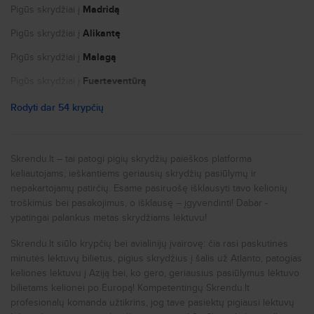
Slapukų nustatymai
- Atstumas Vilnius Intl oro uostas - miesto centras: 5.49 km.
Pigūs skrydžiai į
Madridą
Kelionė automobiliu iš Vilnius Intl į miesto centrą užtruks
Pigūs skrydžiai į
Alikantę
maždaug 19 min.
Pigūs skrydžiai į
Malagą
Kur apsistoti šiame mieste? Vilnius turi ne vieną vietą,
Pigūs skrydžiai į
Fuerteventūrą
kur gali apsistoti (Bendras viešbučių skaičius čia yra
2464), o jei norėtum apstoti netoliese miesto centro
Pigūs skrydžiai į
Paryžių
Rodyti dar 54 krypčių
štai keletas šalia centro esančių viešbučių:
Pigūs skrydžiai į
Nicą
Mikotel - atstumas iki centro 0.5 km;
Art Hotel Moon Garden - atstumas iki centro 0.5 km;
Pigūs skrydžiai į
Portą
Ivolita Vilnius - atstumas iki centro 0.5 km;
Skrendu.lt – tai patogi pigių skrydžių paieškos platforma
Telecom Guest - atstumas iki centro 0.9 km;
keliautojams, ieškantiems geriausių skrydžių pasiūlymų ir
Pigūs skrydžiai į
Niujorką
City Hotels Algirdas - atstumas iki centro 0.9 km.
nepakartojamų patirčių. Esame pasiruošę išklausyti tavo kelionių
Pigūs skrydžiai į
Romą
troškimus bei pasakojimus, o išklausę – įgyvendinti! Dabar -
ypatingai palankus metas skrydžiams lėktuvu!
Vidutinė oro temperatūra
Pigūs skrydžiai į
Milaną
Vidutinė oro temperatūra Sausio mėnesį - -6°C
Skrendu.lt siūlo krypčių bei avialinijų įvairovę: čia rasi paskutinės
Pigūs skrydžiai į
Prahą
Vidutinė oro temperatūra Vasario mėnesį - -4°C
minutės lėktuvų bilietus, pigius skrydžius į šalis už Atlanto, patogias
Vidutinė oro temperatūra Kovo mėnesį - 0°C
Pigūs skrydžiai į
Londoną
Vidutinė oro temperatūra Balandžio mėnesį - 6°C
keliones lėktuvu į Aziją bei, ko gero, geriausius pasiūlymus lėktuvo
Vidutinė oro temperatūra Gegužės mėnes - 13°C
bilietams kelionei po Europą! Kompetentingų Skrendu.lt
Pigūs skrydžiai į
Liverpulį
Vidutinė oro temperatūra Birželio mėnesį - 16°C
profesionalų komanda užtikrins, jog tave pasiektų pigiausi lėktuvų
Vidutinė oro temperatūra Liepos mėnesį - 17°C