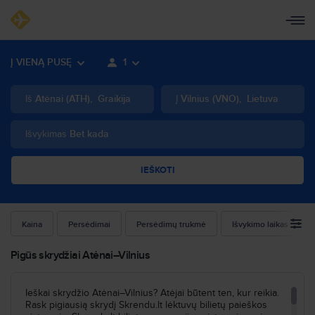
Į VIENĄ PUSĘ
1
Iš
Atėnai
(
ATH
)
,
Graikija
Į
Vilnius
(
VNO
)
,
Lietuva
Išvykimas
Bet kada
IEŠKOTI
Kaina
Persėdimai
Persėdimų trukmė
Išvykimo laikas
Pigūs skrydžiai Atėnai–Vilnius
Ieškai skrydžio Atėnai–Vilnius? Atėjai būtent ten, kur reikia.
Rask pigiausią skrydį Skrendu.lt lėktuvų bilietų paieškos