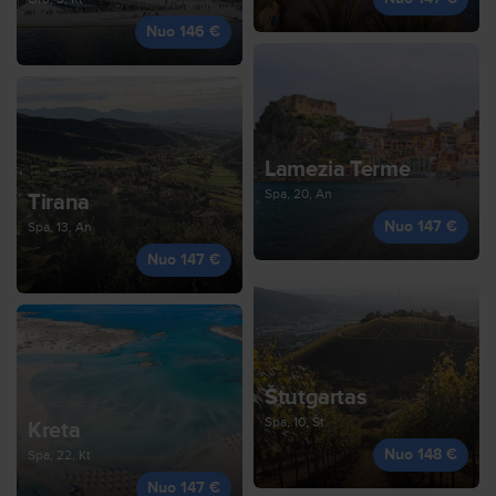
Nuo 146 €
Lamezia Terme
Spa, 20, An
Tirana
Nuo 147 €
Spa, 13, An
Nuo 147 €
Štutgartas
Spa, 10, Št
Kreta
Nuo 148 €
Spa, 22, Kt
Nuo 147 €