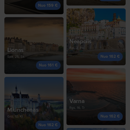
Nuo 159 €
Neapolis
Bal, 2, Pn
Lionas
Nuo 162 €
Spa, 25, Sk
Nuo 161 €
Varna
Rgs, 16, Tr
Miunchenas
Nuo 162 €
Gru, 10, Kt
Nuo 162 €