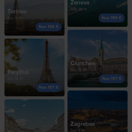
Ženeva
Spa, 28, Tr
Turinas
Nuo 156 €
Gru, 11, Pn
Nuo 156 €
Ciurichas
Gru, 12, Št
Paryžius
Nuo 157 €
Gru, 14, Pr
Nuo 157 €
Zagrebas
Spa, 5, Pr