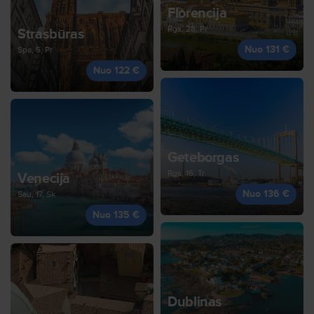
Florencija
Rgs, 28, Pr
Strasbūras
Nuo 131 €
Spa, 5, Pr
Nuo 122 €
Geteborgas
Rgs, 16, Tr
Venecija
Nuo 136 €
Sau, 17, Sk
Nuo 135 €
Dublinas