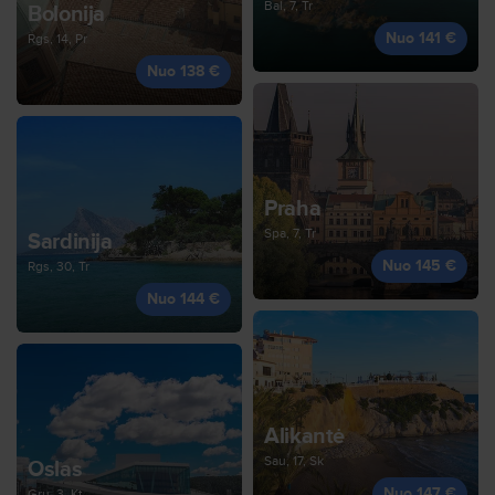
Bal, 7, Tr
Bolonija
Nuo 141 €
Rgs, 14, Pr
Nuo 138 €
Praha
Spa, 7, Tr
Sardinija
Nuo 145 €
Rgs, 30, Tr
Nuo 144 €
Alikantė
Sau, 17, Sk
Oslas
Nuo 147 €
Gru, 3, Kt