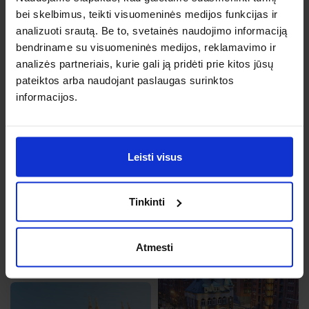
bei skelbimus, teikti visuomeninės medijos funkcijas ir
analizuoti srautą. Be to, svetainės naudojimo informaciją
bendriname su visuomeninės medijos, reklamavimo ir
Nica
analizės partneriais, kurie gali ją pridėti prie kitos jūsų
Gru, 12, Št
Piza
pateiktos arba naudojant paslaugas surinktos
Nuo 152 €
Bal, 1, Kt
informacijos.
Nuo 152 €
Leisti visus
Katanija
Tinkinti
Spa, 13, An
Maljorka
Nuo 154 €
Sau, 13, Tr
Atmesti
Nuo 154 €