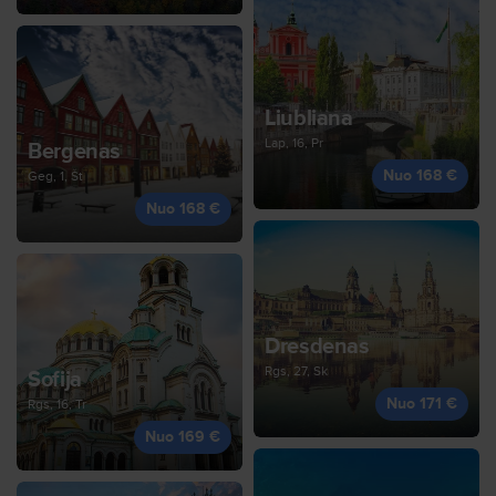
Liubliana
Lap, 16, Pr
Bergenas
Nuo 168 €
Geg, 1, Št
Nuo 168 €
Dresdenas
Rgs, 27, Sk
Sofija
Nuo 171 €
Rgs, 16, Tr
Nuo 169 €