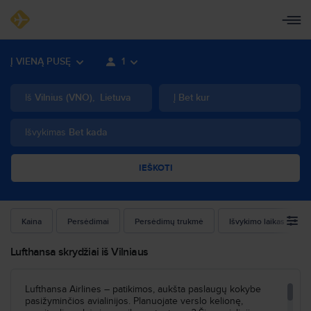
Į VIENĄ PUSĘ
1
Iš
Vilnius
(
VNO
)
,
Lietuva
Į
Bet kur
Išvykimas
Bet kada
IEŠKOTI
Kaina
Persėdimai
Persėdimų trukmė
Išvykimo laikas
Lufthansa skrydžiai iš Vilniaus
Lufthansa Airlines – patikimos, aukšta paslaugų kokybe
pasižyminčios avialinijos. Planuojate verslo kelionę,