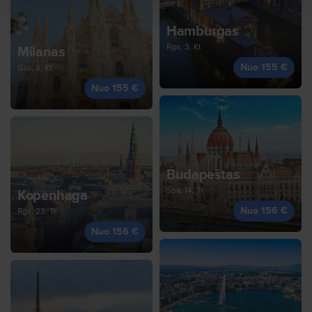
Hamburgas
Rgs, 3, Kt
Milanas
Nuo 155 €
Gru, 3, Kt
Nuo 155 €
Budapeštas
Spa, 14, Tr
Kopenhaga
Nuo 156 €
Rgs, 23, Tr
Nuo 156 €