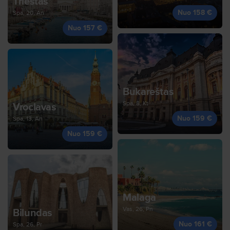
Triestas
Nuo 158 €
Spa, 20, An
Nuo 157 €
Bukareštas
Spa, 8, Kt
Vroclavas
Nuo 159 €
Spa, 13, An
Nuo 159 €
Malaga
Vas, 26, Pn
Bilundas
Nuo 161 €
Spa, 26, Pr