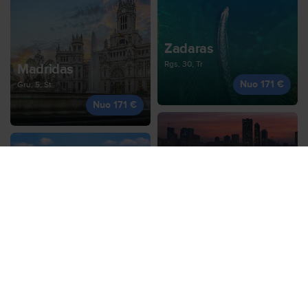
Zadaras
Rgs, 30, Tr
Madridas
Nuo 171 €
Gru, 5, Št
Nuo 171 €
Stambulas
Rgs, 4, Pn
Frankfurtas
Nuo 174 €
Spa, 9, Pn
Nuo 172 €