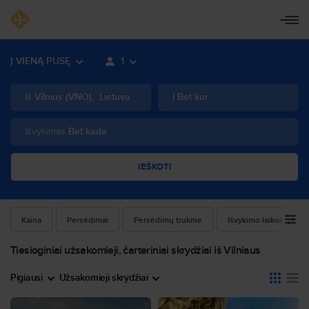
Į VIENĄ PUSĘ
1
Iš
Vilnius
(
VNO
)
,
Lietuva
Į
Bet kur
Išvykimas
Bet kada
IEŠKOTI
Kaina
Persėdimai
Persėdimų trukmė
Išvykimo laikas
Tiesioginiai užsakomieji, čarteriniai skrydžiai iš Vilniaus
Pigiausi
Užsakomieji skrydžiai