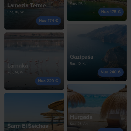
Rgp, 29, Št
Lamezia Terme
Nuo 175 €
Spa, 18, Sk
Nuo 174 €
Gazipaša
Rgs, 10, Kt
Larnaka
Nuo 240 €
Rgs, 14, Pr
Nuo 229 €
Hurgada
Sau, 26, An
Šarm El Šeichas