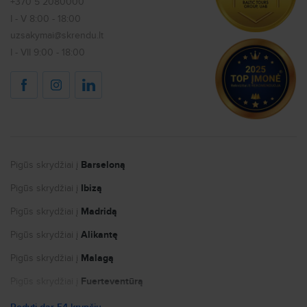
+370 5 2080000
Paskutinės minutės skrydžiai
Vaikai
I - V 8:00 - 18:00
Kontaktai
Užsakomieji skrydžiai
uzsakymai@skrendu.lt
Kiti klausimai
Karjera
Kombinuoti skrydžiai
I - VII 9:00 - 18:00
Keliauk saugiai
Dovanų kuponas
Viešbučiai
Internetas užsienyje
Autonuoma
Logotipai ir kontaktai žiniasklaidai
Pigūs skrydžiai į
Barseloną
Kandidatų privatumo politika
Pigūs skrydžiai į
Ibizą
Slapukų nustatymai
Pigūs skrydžiai į
Madridą
Pigūs skrydžiai į
Alikantę
Pigūs skrydžiai į
Malagą
Pigūs skrydžiai į
Fuerteventūrą
Pigūs skrydžiai į
Paryžių