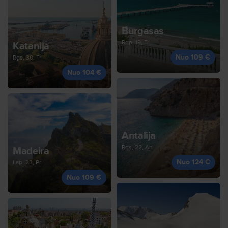
Burgasas
Rgp, 19, Tr
Katanija
Nuo 109 €
Rgs, 30, Tr
Nuo 104 €
Antalija
Rgs, 22, An
Madeira
Nuo 124 €
Lap, 23, Pr
Nuo 109 €