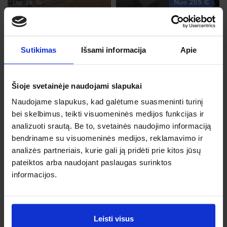
Nuo 255 €
Lap, 29, Sk
Nuo 245 €
Sutikimas
Išsami informacija
Apie
Maljorka
Šioje svetainėje naudojami slapukai
Rgs, 19, Št
Sardinija
Naudojame slapukus, kad galėtume suasmeninti turinį
Nuo 334 €
Rgs, 11, Pn
bei skelbimus, teikti visuomeninės medijos funkcijas ir
Nuo 260 €
analizuoti srautą. Be to, svetainės naudojimo informaciją
bendriname su visuomeninės medijos, reklamavimo ir
analizės partneriais, kurie gali ją pridėti prie kitos jūsų
pateiktos arba naudojant paslaugas surinktos
informacijos.
Malaga
Rgs, 19, Št
Tenerifė
Nuo 504 €
Lap, 27, Pn
Leisti visus
Nuo 335 €