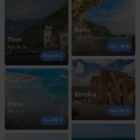
Korfu
Rgp, 10, Pr
Tivat
Nuo 79 €
Rgp, 30, Sk
Nuo 64 €
Enfidha
Rgp, 17, Pr
Kreta
Nuo 99 €
Rgp, 11, An
Nuo 89 €