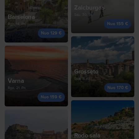
Zalcburgas
Sau, 30, Št
Barselona
Nuo 155 €
Rgp, 14, Pn
Nuo 129 €
Grosseto
Spa, 8, Kt
Varna
Nuo 170 €
Rgp, 21, Pn
Nuo 159 €
Rodo sala