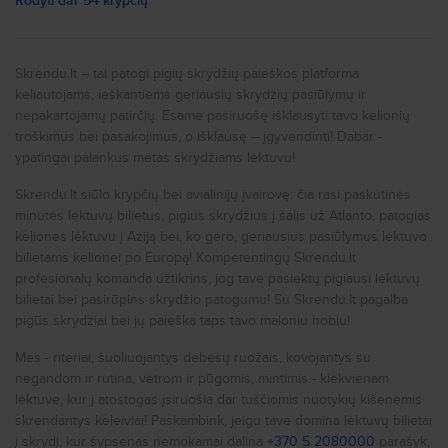
Rodyti dar 54 krypčių
Pigūs skrydžiai į
Nicą
Pigūs skrydžiai į
Portą
Skrendu.lt – tai patogi pigių skrydžių paieškos platforma
keliautojams, ieškantiems geriausių skrydžių pasiūlymų ir
Pigūs skrydžiai į
Niujorką
nepakartojamų patirčių. Esame pasiruošę išklausyti tavo kelionių
Pigūs skrydžiai į
Romą
troškimus bei pasakojimus, o išklausę – įgyvendinti! Dabar -
ypatingai palankus metas skrydžiams lėktuvu!
Pigūs skrydžiai į
Milaną
Skrendu.lt siūlo krypčių bei avialinijų įvairovę: čia rasi paskutinės
Pigūs skrydžiai į
Prahą
minutės lėktuvų bilietus, pigius skrydžius į šalis už Atlanto, patogias
Pigūs skrydžiai į
Londoną
keliones lėktuvu į Aziją bei, ko gero, geriausius pasiūlymus lėktuvo
bilietams kelionei po Europą! Kompetentingų Skrendu.lt
Pigūs skrydžiai į
Liverpulį
profesionalų komanda užtikrins, jog tave pasiektų pigiausi lėktuvų
bilietai bei pasirūpins skrydžio patogumu! Su Skrendu.lt pagalba
Pigūs skrydžiai į
Glazgą
pigūs skrydžiai bei jų paieška taps tavo maloniu hobiu!
Pigūs skrydžiai į
Birmingamą
Mes - riteriai, šuoliuojantys debesų ruožais, kovojantys su
Pigūs skrydžiai į
Stambulą
negandom ir rutina, vėtrom ir pūgomis, mintimis - kiekvienam
lėktuve, kur į atostogas įsiruošia dar tuščiomis nuotykių kišenėmis
Pigūs skrydžiai į
Antaliją
skrendantys keleiviai! Paskambink, jeigu tave domina lėktuvų bilietai
Pigūs skrydžiai į
Kijevą
į skrydį, kur šypsenas nemokamai dalina
+370 5 2080000
parašyk,