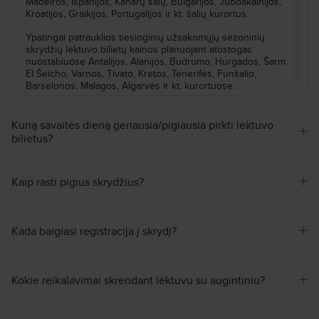
Madeiros, Ispanijos, Kanarų salų, Bulgarijos, Juodakalnijos,
Kroatijos, Graikijos, Portugalijos ir kt. šalių kurortus.
Ypatingai patrauklios tiesioginių užsakomųjų sezoninių
skrydžių lėktuvo bilietų kainos planuojant atostogas
nuostabiuose Antalijos, Alanijos, Budrumo, Hurgados, Šarm
El Šeicho, Varnos, Tivato, Kretos, Tenerifės, Funšalio,
Barselonos, Malagos, Algarvės ir kt. kurortuose.
Skrendu ir atostogauju už protingą kainą! ✈
Kurią savaitės dieną geriausia/pigiausia pirkti lėktuvo
+
Suplanuoti savo atostogas dar niekada nebuvo taip paprasta!
bilietus?
Užtenka vos kelių mygtukų paspaudimų ir kelionės bilietai
jau rankose. Šiame Skrendu.lt užsakomųjų lėktuvo bilietų
puslapyje galėsite greitai išsirinkti savo atostogų kryptį iš
+
Kaip rasti pigius skrydžius?
Vilniaus, o tiesioginiai skrydžiai leis jums patogiai ir be
rūpesčių pasiekti svajonių kampelį. Skrendu.lt rinkitės
čarterinius skrydžius ir keliaukite pigiau. Jei susimąstėte, kas
yra čarterinis skrydis – tai reguliariai vykdomi užsakomieji
+
skrydžiai į jūsų pamiltas poilsinių kelionių kryptis.
Kada baigiasi registracija į skrydį?
Vis svajojate apie atpalaiduojančias ir nerūpestingas
atostogų akimirkas balto smėlio paplūdimyje kaitinant
+
švelnios saulės spinduliams – užsakomieji skrydžiai į Turkiją
Kokie reikalavimai skrendant lėktuvu su augintiniu?
puikus karšto poilsio pasirinkimas. Ir jei dar negaudėte
vandenyno bangų stovėdami ant banglentės – jums laikas
ruoštis į Tenerifę. O Užburiantis egzotiškų paukščių