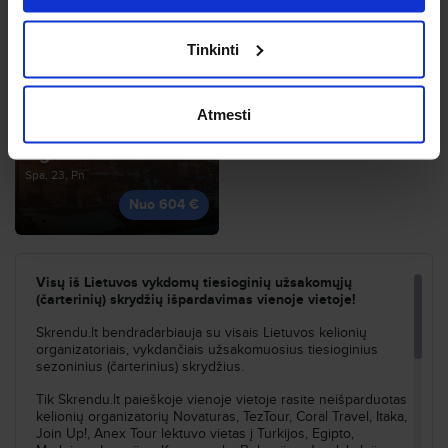
Tinkinti
Atmesti
Agadiras
Spa, 23, Pn
Nuo 604 €
Visų iš Lietuvos vykdomų tiesioginių užsakomųjų
(čarterinių) skrydžių išpardavimas vienoje vietoje!
Skrendu.lt bendradarbiauja su visais Lietuvos kelionių
organizatoriais, vykdančiais užsakomuosius tiesioginius
sezoninius (čarterinius) skrydžius.
Tik Skrendu.lt paieškoje vienoje vietoje rasite neišparduotas
kelionių organizatorių Novaturas, TezTour, Coral Travel, Itaka,
Join Up!, Anex Tour lėktuvo vietas į Turkijos, Egipto,