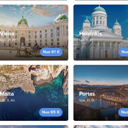
Viena
Helsinkis
Rgp, 21, Pn
Lap, 5, Kt
Nuo 61 €
Nu
Malta
Portas
Lap, 3, An
Spa, 31, Št
Nuo 65 €
Nuo