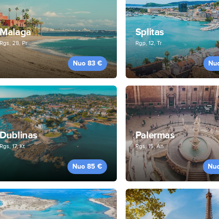
Malaga
Splitas
Rgs, 28, Pr
Rgp, 12, Tr
Nuo 83 €
Nu
Dublinas
Palermas
Rgs, 17, Kt
Rgs, 15, An
Nuo 85 €
Nu