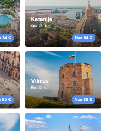
Katanija
Spa, 28, Tr
o 84 €
Nuo 84 €
Vilnius
Rgs, 10, Kt
o 85 €
Nuo 86 €