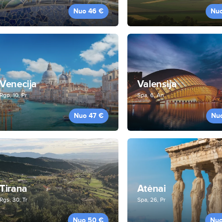
Nuo 46 €
Nu
Venecija
Valensija
Rgp, 10, Pr
Spa, 6, An
Nuo 47 €
Nu
Tirana
Atėnai
Rgs, 30, Tr
Spa, 26, Pr
Nuo 50 €
Nuo