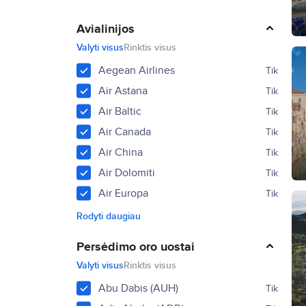
Avialinijos
Valyti visus
Rinktis visus
Aegean Airlines
Tik
Air Astana
Tik
Air Baltic
Tik
Air Canada
Tik
Air China
Tik
Air Dolomiti
Tik
Air Europa
Tik
Rodyti daugiau
Persėdimo oro uostai
Valyti visus
Rinktis visus
Abu Dabis (AUH)
Tik