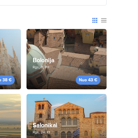
Bolonija
Rgs, 11, Pn
o 38 €
Nuo 43 €
Salonikai
Rgs, 24, Kt