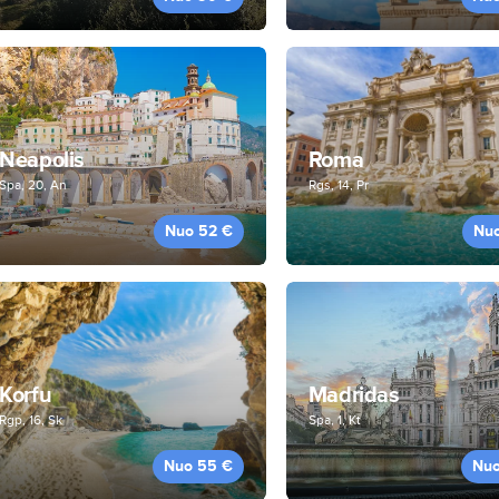
Neapolis
Roma
Spa, 20, An
Rgs, 14, Pr
Nuo 52 €
Nu
Korfu
Madridas
Rgp, 16, Sk
Spa, 1, Kt
Nuo 55 €
Nuo