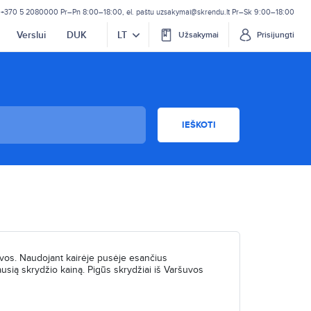
+370 5 2080000
Pr–Pn 8:00–18:00
,
el. paštu
uzsakymai@skrendu.lt
Pr–Sk 9:00–18:00
Verslui
DUK
LT
Užsakymai
Prisijungti
IEŠKOTI
uvos. Naudojant kairėje pusėje esančius
iausią skrydžio kainą. Pigūs skrydžiai iš Varšuvos