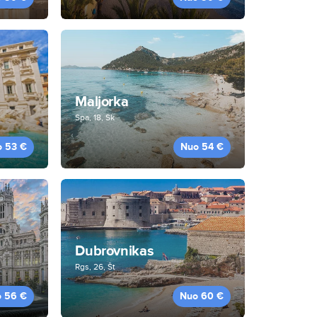
Maljorka
Spa, 18, Sk
o 53 €
Nuo 54 €
Dubrovnikas
Rgs, 26, Št
 56 €
Nuo 60 €