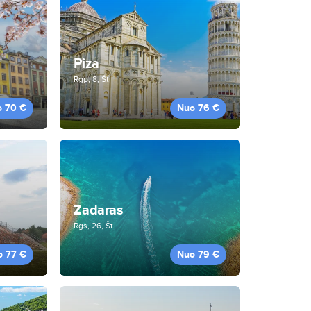
Piza
Rgp, 8, Št
o 70 €
Nuo 76 €
Zadaras
Rgs, 26, Št
o 77 €
Nuo 79 €