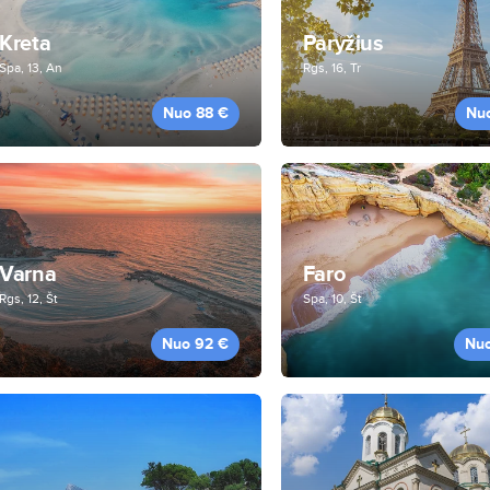
Kreta
Paryžius
Spa, 13, An
Rgs, 16, Tr
Nuo 88 €
Nu
Varna
Faro
Rgs, 12, Št
Spa, 10, Št
Nuo 92 €
Nu