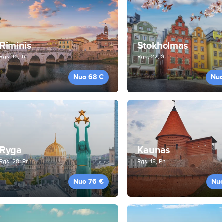
Riminis
Stokholmas
Rgs, 16, Tr
Rgp, 22, Št
Nuo 68 €
Nu
Ryga
Kaunas
Rgs, 28, Pr
Rgs, 18, Pn
Nuo 76 €
Nu