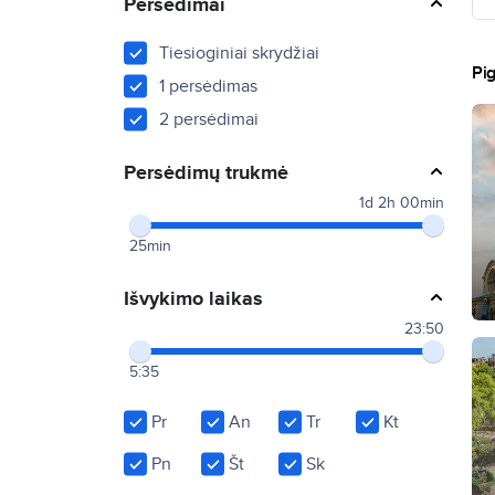
Persėdimai
Tiesioginiai skrydžiai
Pig
1 persėdimas
2 persėdimai
Persėdimų trukmė
1d 2h 00min
25min
Išvykimo laikas
23:50
5:35
Pr
An
Tr
Kt
Pn
Št
Sk