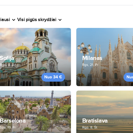
iausi
Visi pigūs skrydžiai
Sofija
Milanas
Rgp, 11, An
Rgs, 21, Pr
Nuo 34 €
Nu
Barselona
Bratislava
Spa, 19, Pr
Rgp, 8, Št