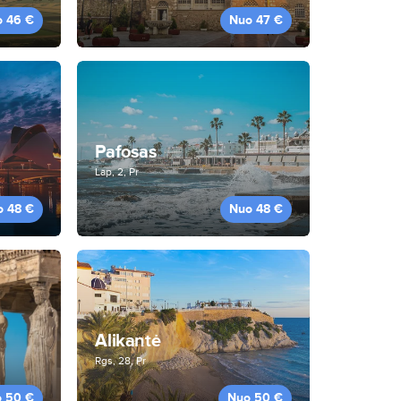
o 46 €
Nuo 47 €
Pafosas
Lap, 2, Pr
o 48 €
Nuo 48 €
Alikantė
Rgs, 28, Pr
 50 €
Nuo 50 €