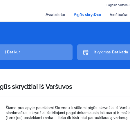
Pagalba telefonu
Aviabilietai
Pigūs skrydžiai
Viešbučiai
Į
Bet kur
Išvykimas
Bet kada
gūs skrydžiai iš Varšuvos
Šiame puslapyje pateikiami Skrendu.lt siūlomi pigūs skrydžiai iš Varš
slankmačius, skrydžiai išdėliojami pagal tinkamiausią laikotarpį ir maž
(Lenkijos) pasiekiami ranka – lieka tik išsirinkti patraukliausią variantą.