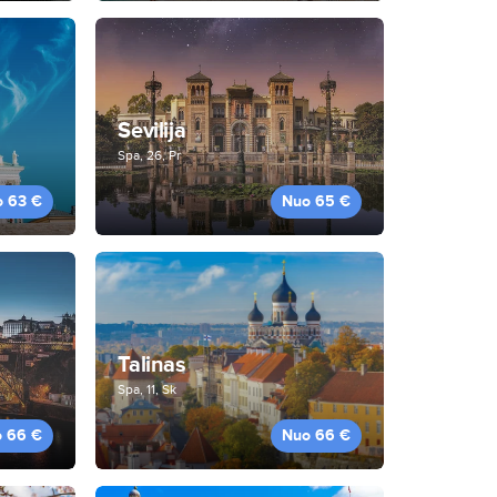
Sevilija
Spa, 26, Pr
o 63 €
Nuo 65 €
Talinas
Spa, 11, Sk
 66 €
Nuo 66 €