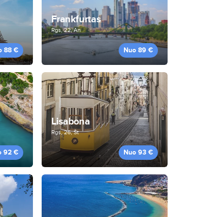
Frankfurtas
Rgs, 22, An
o 88 €
Nuo 89 €
Lisabona
Rgs, 26, Št
o 92 €
Nuo 93 €