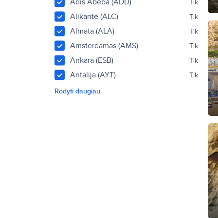
Adis Abeba (ADD)
Tik
Alikantė (ALC)
Tik
Almata (ALA)
Tik
Amsterdamas (AMS)
Tik
Ankara (ESB)
Tik
Antalija (AYT)
Tik
Rodyti daugiau