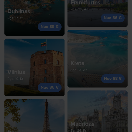
Frankfurtas
Rgs, 22, An
Dublinas
Nuo 86 €
Rgs, 17, Kt
Nuo 85 €
Kreta
Spa, 13, An
Vilnius
Nuo 88 €
Rgs, 10, Kt
Nuo 86 €
Madridas
Bal, 26, Pr