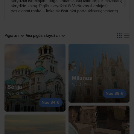
skrydžiai išdėliojami pagal tinkamiausią laikotarpį ir mažiausią
skrydžio kainą. Pigūs skrydžiai iš Varšuvos (Lenkijos)
pasiekiami ranka – lieka tik išsirinkti patraukliausią variantą.
Pigiausi
Visi pigūs skrydžiai
Milanas
Rgs, 21, Pr
Sofija
Nuo 38 €
Rgp, 10, Pr
Nuo 34 €