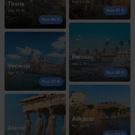
Rgs, 24, Kt
Tirana
Nuo 47 €
Spa, 26, Pr
Nuo 46 €
Pafosas
Lap, 2, Pr
Venecija
Nuo 48 €
Rgp, 10, Pr
Nuo 47 €
Alikantė
Rgs, 28, Pr
Atėnai
Nuo 50 €
Spa, 26, Pr