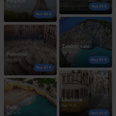
Paryžius
Nuo 91 €
Rgs, 16, Tr
Nuo 88 €
Zakinto sala
Rgs, 28, Pr
Palermas
Nuo 92 €
Spa, 29, Kt
Nuo 91 €
Lisabona
Rgs, 26, Št
Faro
Nuo 93 €
Spa, 10, Št