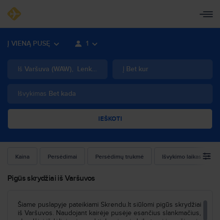
Į VIENĄ PUSĘ
1
Iš
Varšuva
(
WAW
)
,
Lenkija
Į
Bet kur
Išvykimas
Bet kada
IEŠKOTI
Kaina
Persėdimai
Persėdimų trukmė
Išvykimo laikas
Pigūs skrydžiai iš Varšuvos
Šiame puslapyje pateikiami Skrendu.lt siūlomi pigūs skrydžiai
iš Varšuvos. Naudojant kairėje pusėje esančius slankmačius,