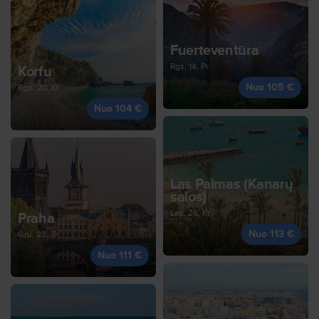
Fuerteventūra
Rgs, 14, Pr
Korfu
Nuo 105 €
Rgp, 20, Kt
Nuo 104 €
Las Palmas (Kanarų
salos)
Lap, 26, Kt
Praha
Nuo 113 €
Gru, 23, Tr
Nuo 111 €