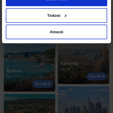
Valensija
Tinkinti
Rgs, 30, Tr
Zadaras
Nuo 79 €
Rgs, 26, Št
Atmesti
Nuo 79 €
Katanija
Spa, 28, Tr
Splitas
Nuo 84 €
Rgp, 12, Tr
Nuo 84 €