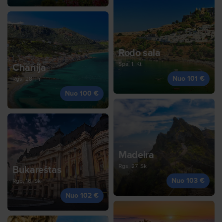
Rodo sala
Spa, 1, Kt
Chanija
Nuo 101 €
Rgs, 28, Pr
Nuo 100 €
Madeira
Rgs, 27, Sk
Bukareštas
Nuo 103 €
Rgp, 16, Sk
Nuo 102 €