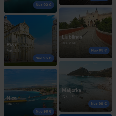
Nuo 92 €
Liublinas
Rgp, 9, Sk
Piza
Nuo 98 €
Rgp, 15, Št
Nuo 96 €
Maljorka
Rgs, 3, Kt
Nica
Nuo 99 €
Spa, 1, Kt
Nuo 98 €