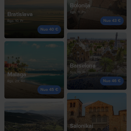
Bolonija
Rgs, 11, Pn
Bratislava
Nuo 43 €
Rgp, 10, Pr
Nuo 40 €
Barselona
Spa, 19, Pr
Malaga
Nuo 46 €
Rgs, 29, An
Nuo 45 €
Salonikai