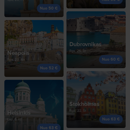
Nuo 50 €
Dubrovnikas
Rgs, 26, Št
Neapolis
Nuo 60 €
Spa, 20, An
Nuo 52 €
Stokholmas
Rgp, 22, Št
Helsinkis
Nuo 63 €
Lap, 5, Kt
Nuo 63 €