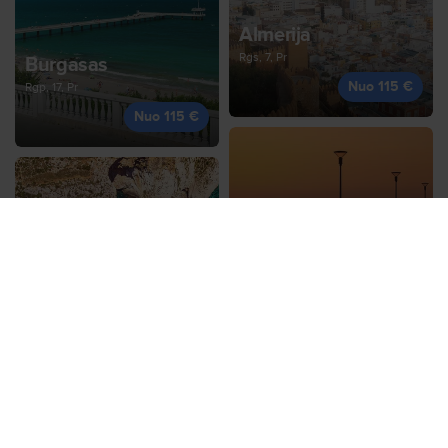
Almerija
Rgs, 7, Pr
Burgasas
Nuo 115 €
Rgp, 17, Pr
Nuo 115 €
Palanga
Rgs, 28, Pr
Malta
Nuo 121 €
Rgp, 20, Kt
Nuo 121 €