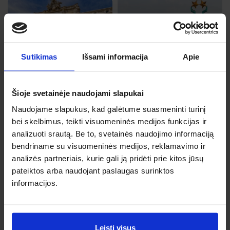
Ryga
Rgs, 28, Pr
Roma
Sutikimas
Išsami informacija
Apie
Nuo 76 €
Rgs, 22, An
Nuo 76 €
Šioje svetainėje naudojami slapukai
Naudojame slapukus, kad galėtume suasmeninti turinį
bei skelbimus, teikti visuomeninės medijos funkcijas ir
analizuoti srautą. Be to, svetainės naudojimo informaciją
Tenerifė
bendriname su visuomeninės medijos, reklamavimo ir
analizės partneriais, kurie gali ją pridėti prie kitos jūsų
Lap, 12, Kt
Kaunas
pateiktos arba naudojant paslaugas surinktos
Nuo 79 €
Rgs, 18, Pn
informacijos.
Nuo 77 €
Leisti visus