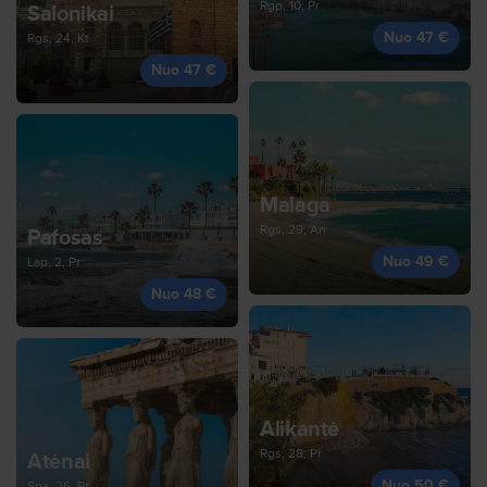
Rgp, 10, Pr
Salonikai
Nuo 47 €
Rgs, 24, Kt
Nuo 47 €
Malaga
Rgs, 29, An
Pafosas
Nuo 49 €
Lap, 2, Pr
Nuo 48 €
Alikantė
Rgs, 28, Pr
Atėnai
Nuo 50 €
Spa, 26, Pr