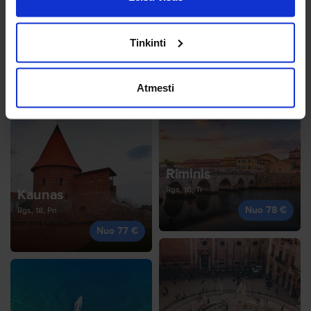
Ryga
Tinkinti
Rgs, 28, Pr
Roma
Nuo 76 €
Rgs, 22, An
Atmesti
Nuo 76 €
Riminis
Rgs, 16, Tr
Kaunas
Nuo 78 €
Rgs, 18, Pn
Nuo 77 €