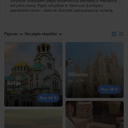
skrydžiai išdėliojami pagal tinkamiausią laikotarpį ir mažiausią
skrydžio kainą. Pigūs skrydžiai iš Varšuvos (Lenkijos)
pasiekiami ranka – lieka tik išsirinkti patraukliausią variantą.
Pigiausi
Visi pigūs skrydžiai
Milanas
Rgs, 21, Pr
Sofija
Nuo 38 €
Rgp, 10, Pr
Nuo 34 €