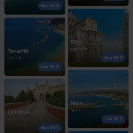
Nuo 92 €
Piza
Rgp, 15, Št
Tenerifė
Nuo 96 €
Spa, 7, Tr
Nuo 95 €
Nica
Spa, 1, Kt
Liublinas
Nuo 98 €
Rgp, 9, Sk
Nuo 98 €