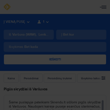
Į VIENĄ PUSĘ
1
Iš
Varšuva
(
WAW
)
,
Lenkija
Į
Bet kur
Išvykimas
Bet kada
IEŠKOTI
Kaina
Persėdimai
Persėdimų trukmė
Išvykimo laikas
Pigūs skrydžiai iš Varšuvos
Šiame puslapyje pateikiami Skrendu.lt siūlomi pigūs skrydžiai
iš Varšuvos. Naudojant kairėje pusėje esančius slankmačius,