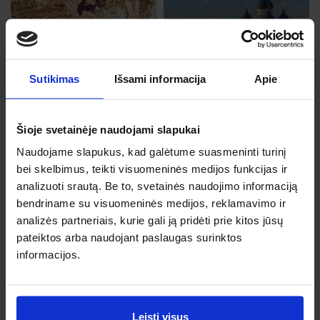
Talinas
Spa, 11, Sk
Malta
Sutikimas
Išsami informacija
Apie
Nuo 66 €
Lap, 3, An
Nuo 65 €
Šioje svetainėje naudojami slapukai
Naudojame slapukus, kad galėtume suasmeninti turinį
bei skelbimus, teikti visuomeninės medijos funkcijas ir
analizuoti srautą. Be to, svetainės naudojimo informaciją
Valensija
bendriname su visuomeninės medijos, reklamavimo ir
analizės partneriais, kurie gali ją pridėti prie kitos jūsų
Rgs, 16, Tr
Portas
pateiktos arba naudojant paslaugas surinktos
Nuo 75 €
Spa, 31, Št
informacijos.
Nuo 66 €
Leisti visus