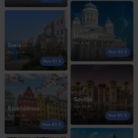
Helsinkis
Lap, 5, Kt
Baris
Nuo 63 €
Rgs, 23, Tr
Nuo 61 €
Sevilija
Spa, 26, Pr
Stokholmas
Nuo 65 €
Rgp, 22, Št
Nuo 63 €