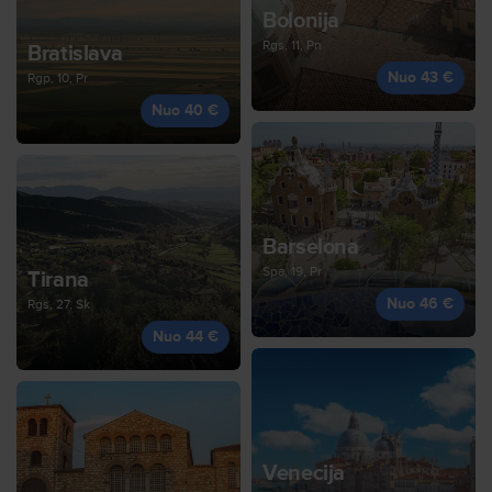
Bolonija
Rgs, 11, Pn
Bratislava
Nuo 43 €
Rgp, 10, Pr
Nuo 40 €
Barselona
Spa, 19, Pr
Tirana
Nuo 46 €
Rgs, 27, Sk
Nuo 44 €
Venecija