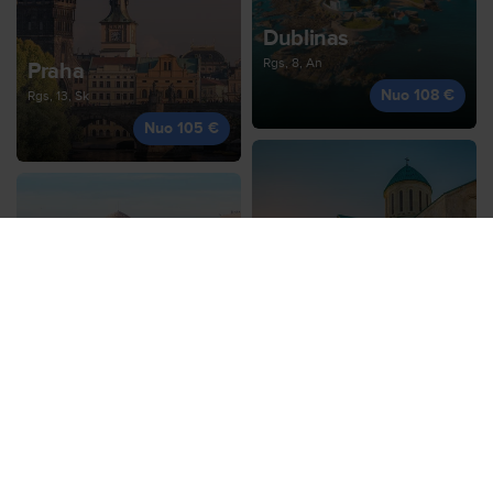
Dublinas
Rgs, 8, An
Praha
Nuo 108 €
Rgs, 13, Sk
Nuo 105 €
Kutaisis
Rgs, 23, Tr
Marakešas
Nuo 110 €
Spa, 31, Št
Nuo 109 €