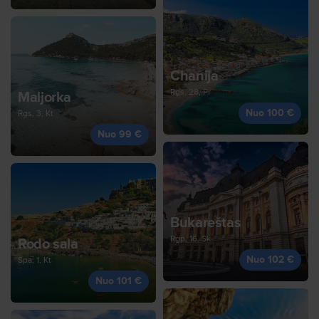
Chanija
Rgs, 28, Pr
Maljorka
Nuo 100 €
Rgs, 3, Kt
Nuo 99 €
Bukareštas
Rgp, 16, Sk
Rodo sala
Nuo 102 €
Spa, 1, Kt
Nuo 101 €