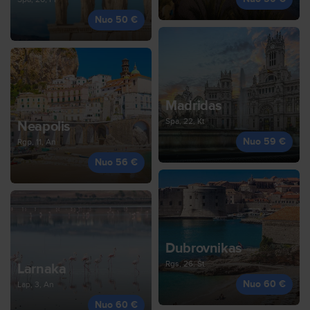
Nuo 50 €
Madridas
Spa, 22, Kt
Neapolis
Nuo 59 €
Rgp, 11, An
Nuo 56 €
Dubrovnikas
Rgs, 26, Št
Larnaka
Nuo 60 €
Lap, 3, An
Nuo 60 €