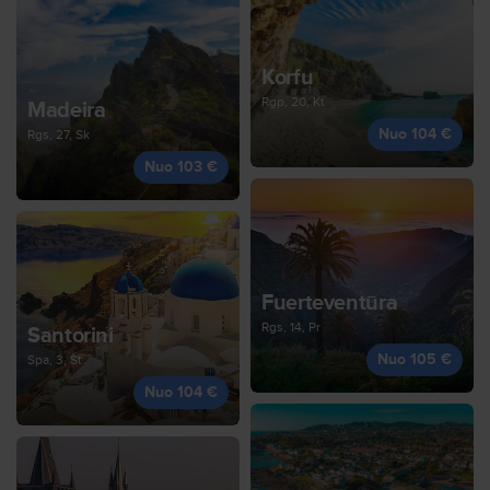
Korfu
Rgp, 20, Kt
Madeira
Nuo 104 €
Rgs, 27, Sk
Nuo 103 €
Fuerteventūra
Rgs, 14, Pr
Santorini
Nuo 105 €
Spa, 3, Št
Nuo 104 €