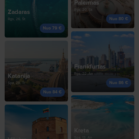
Palermas
Rgs, 20, Sk
Zadaras
Nuo 80 €
Rgs, 26, Št
Nuo 79 €
Frankfurtas
Rgs, 22, An
Katanija
Nuo 86 €
Spa, 28, Tr
Nuo 84 €
Kreta
Spa, 13, An