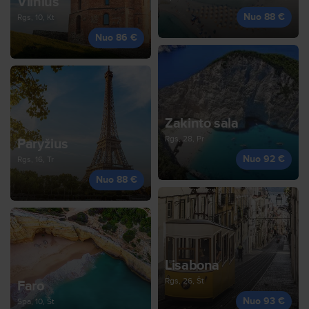
Vilnius
Nuo 88 €
Rgs, 10, Kt
Nuo 86 €
Zakinto sala
Rgs, 28, Pr
Paryžius
Nuo 92 €
Rgs, 16, Tr
Nuo 88 €
Lisabona
Rgs, 26, Št
Faro
Nuo 93 €
Spa, 10, Št