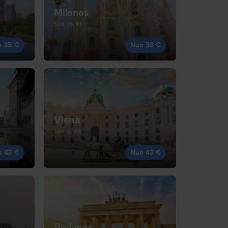
Milanas
Spa, 15, Kt
o 35 €
Nuo 38 €
Viena
Spa, 6, An
o 43 €
Nuo 43 €
Berlynas