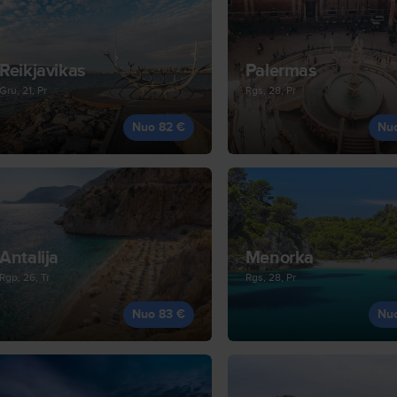
Reikjavikas
Palermas
Gru, 21, Pr
Rgs, 28, Pr
Nuo 82 €
Nu
Antalija
Menorka
Rgp, 26, Tr
Rgs, 28, Pr
Nuo 83 €
Nu