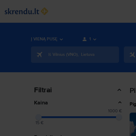
Į VIENĄ PUSĘ
1
Iš
Vilnius
(
VNO
)
,
Lietuva
Filtrai
Pi
Kaina
Pig
1000 €
15 €