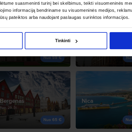
tume suasmeninti turinį bei skelbimus, teikti visuomeninės medij
dojimo informaciją bendriname su visuomeninės medijos, reklamav
os jūsų pateiktos arba naudojant paslaugas surinktos informacijos.
Podgorica
Dortmundas
Tinkinti
Spa, 22, Kt
Rgs, 3, Kt
Nuo 59 €
Nu
Bergenas
Nica
Rgp, 29, Št
Spa, 14, Tr
Nuo 65 €
Nu