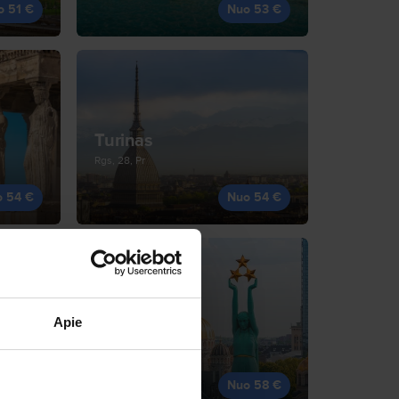
o 51 €
Nuo 53 €
Turinas
Rgs, 28, Pr
o 54 €
Nuo 54 €
Apie
Ryga
Rgs, 1, An
o 57 €
Nuo 58 €