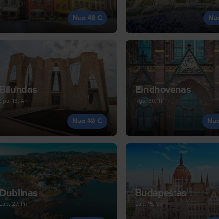
Nuo 48 €
Nu
Bilundas
Eindhovenas
Spa, 13, An
Rgs, 30, Tr
Nuo 49 €
Nuo
Dublinas
Budapeštas
Lap, 27, Pn
Lap, 15, Sk