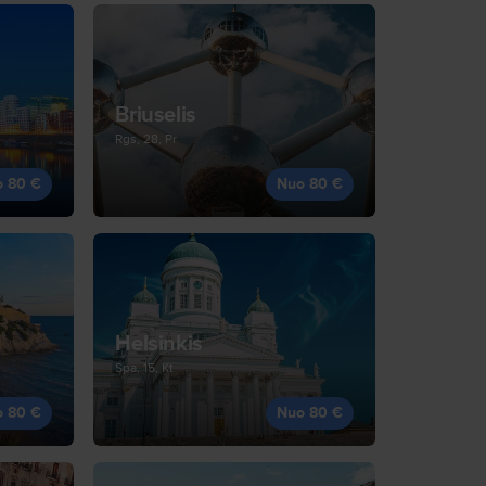
Briuselis
Rgs, 28, Pr
o 80 €
Nuo 80 €
Helsinkis
Spa, 15, Kt
o 80 €
Nuo 80 €