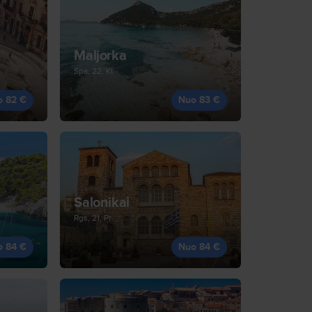
Maljorka
Spa, 22, Kt
o 82 €
Nuo 83 €
Salonikai
Rgs, 21, Pr
o 84 €
Nuo 84 €