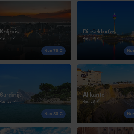
Kaljaris
Diuseldorfas
Rgs, 21, Pr
Rgs, 28, Pr
Nuo 79 €
Nu
Sardinija
Alikantė
Rgs, 28, Pr
Rgs, 28, Pr
Nuo 80 €
Nu