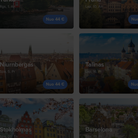
Rgs, 1, An
Lap, 10, An
Nuo 44 €
Nu
Niurnbergas
Talinas
Spa, 5, Pr
Lap, 16, Pr
Nuo 44 €
Nu
Stokholmas
Barselona
Spa, 25, Sk
Spa, 19, Pr