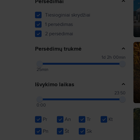
Persėdimai
Tiesioginiai skrydžiai
1 persėdimas
2 persėdimai
Persėdimų trukmė
1d 2h 00min
25min
Išvykimo laikas
23:50
0:00
Pr
An
Tr
Kt
Pn
Št
Sk