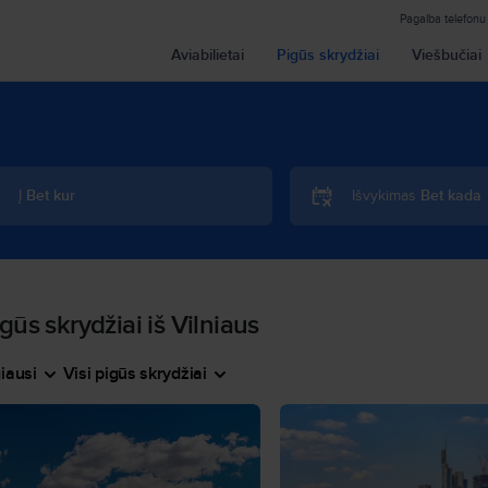
Pagalba telefonu
Aviabilietai
Pigūs skrydžiai
Viešbučiai
Į
Bet kur
Išvykimas
Bet kada
gūs skrydžiai iš Vilniaus
iausi
Visi pigūs skrydžiai