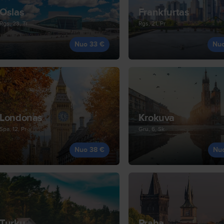
Oslas
Frankfurtas
Rgs, 23, Tr
Rgs, 21, Pr
Nuo 33 €
Nu
Londonas
Krokuva
Spa, 12, Pr
Gru, 6, Sk
Nuo 38 €
Nu
Turku
Praha