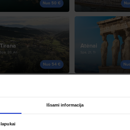
Nuo 50 €
Nu
Tirana
Atėnai
Spa, 20, An
Spa, 21, Tr
Nuo 54 €
Nu
Išsami informacija
Venecija
Malta
Sau, 18, Pr
Lap, 8, Sk
slapukai
Nuo 54 €
Nu