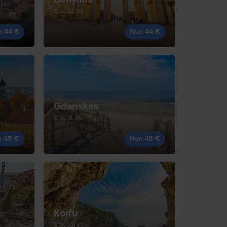
Spa, 22, Kt
o 44 €
Nuo 44 €
Gdanskas
Spa, 18, Sk
o 45 €
Nuo 46 €
Korfu
Spa, 22, Kt