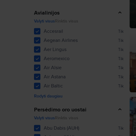
Avialinijos
Valyti visus
Rinktis visus
Accesrail
Tik
Aegean Airlines
Tik
Aer Lingus
Tik
Aeromexico
Tik
Air Alsie
Tik
Air Astana
Tik
Air Baltic
Tik
Rodyti daugiau
Persėdimo oro uostai
Valyti visus
Rinktis visus
Abu Dabis (AUH)
Tik