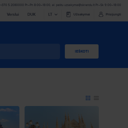
+370 5 2080000
Pr–Pn 8:00–18:00
,
el. paštu
uzsakymai@skrendu.lt
Pr–Sk 9:00–18:00
Verslui
DUK
LT
Užsakymai
Prisijungti
IEŠKOTI