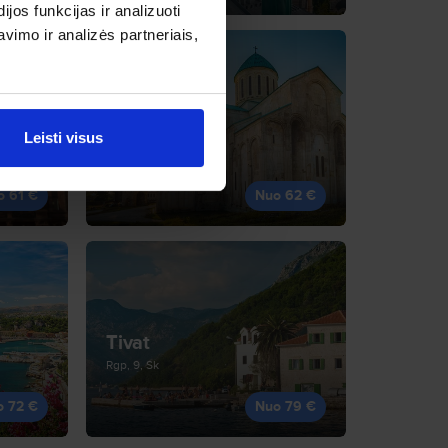
os funkcijas ir analizuoti
imo ir analizės partneriais,
Kutaisis
Leisti visus
Lap, 9, Pr
o 61 €
Nuo 62 €
Tivat
Rgp, 9, Sk
o 72 €
Nuo 79 €