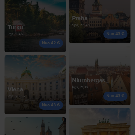
Praha
Spa, 27, An
Turku
Nuo 43 €
Rgs, 1, An
Nuo 42 €
Niurnbergas
Rgs, 21, Pr
Viena
Nuo 43 €
Rgs, 20, Sk
Nuo 43 €