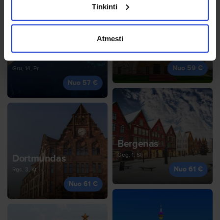
Tinkinti
Atmesti
Podgorica
Spa, 22, Kt
Malta
Nuo 59 €
Gru, 14, Pr
Nuo 57 €
Bergenas
Geg, 1, Št
Dortmundas
Nuo 61 €
Rgs, 3, Kt
Nuo 61 €