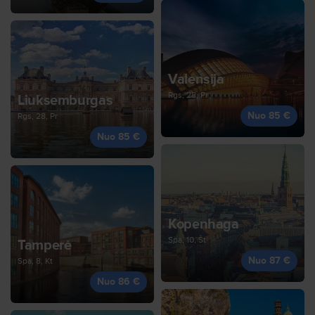
Valensija
Rgs, 28, Pr
Liuksemburgas
Nuo 85 €
Rgs, 28, Pr
Nuo 85 €
Kopenhaga
Spa, 10, Št
Tamperė
Nuo 87 €
Spa, 8, Kt
Nuo 86 €