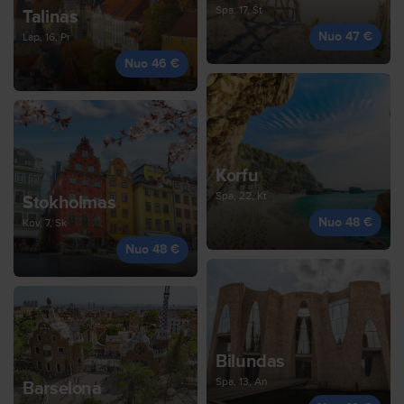
Spa, 17, Št
Talinas
Nuo 47 €
Lap, 16, Pr
Nuo 46 €
Korfu
Spa, 22, Kt
Stokholmas
Nuo 48 €
Kov, 7, Sk
Nuo 48 €
Bilundas
Spa, 13, An
Barselona