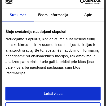
Sutikimas
Išsami informacija
Apie
Atėnai
Šioje svetainėje naudojami slapukai
Spa, 21, Tr
Tirana
Naudojame slapukus, kad galėtume suasmeninti turinį
Nuo 54 €
Spa, 22, Kt
bei skelbimus, teikti visuomeninės medijos funkcijas ir
Nuo 54 €
analizuoti srautą. Be to, svetainės naudojimo informaciją
bendriname su visuomeninės medijos, reklamavimo ir
analizės partneriais, kurie gali ją pridėti prie kitos jūsų
pateiktos arba naudojant paslaugas surinktos
informacijos.
Venecija
Sau, 18, Pr
Roma
Nuo 54 €
Rgp, 12, Tr
Leisti visus
Nuo 54 €