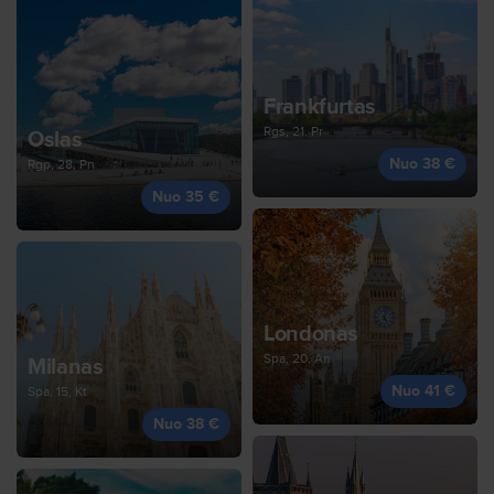
Frankfurtas
Rgs, 21, Pr
Oslas
Nuo 38 €
Rgp, 28, Pn
Nuo 35 €
Londonas
Spa, 20, An
Milanas
Nuo 41 €
Spa, 15, Kt
Nuo 38 €