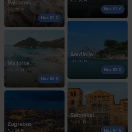
Rgs, 28, Pr
Palermas
Nuo 82 €
Rgs, 28, Pr
Nuo 82 €
Sardinija
Rgs, 28, Pr
Maljorka
Nuo 83 €
Spa, 22, Kt
Nuo 83 €
Salonikai
Rgs, 21, Pr
Zagrebas
Nuo 84 €
Rgs, 28, Pr