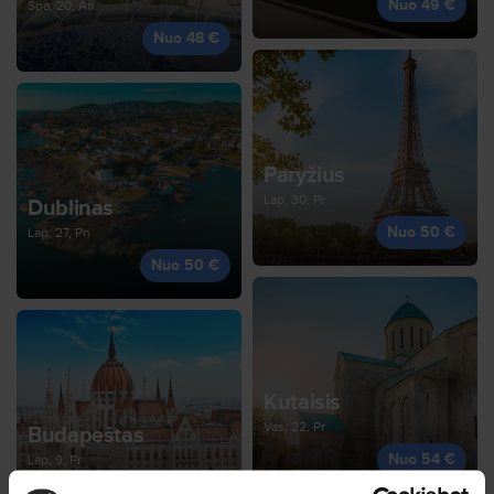
Nuo 49 €
Spa, 20, An
Nuo 48 €
Paryžius
Lap, 30, Pr
Dublinas
Nuo 50 €
Lap, 27, Pn
Nuo 50 €
Kutaisis
Vas, 22, Pr
Budapeštas
Nuo 54 €
Lap, 9, Pr
Nuo 54 €