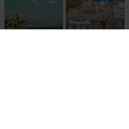
Neapolis
Rgs, 28, Pr
Malaga
Nuo 87 €
Rgs, 28, Pr
Nuo 87 €
Alikantė
Rgs, 28, Pr
Nuo 88 €