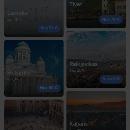
Tivat
Rgp, 7, Pn
Larnaka
Nuo 79 €
Lap, 19, Kt
Nuo 72 €
Reikjavikas
Gru, 21, Pr
Helsinkis
Nuo 82 €
Spa, 15, Kt
Nuo 80 €
Kaljaris