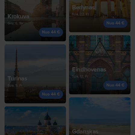
Berlynas
Spa, 22, Kt
Krokuva
Nuo 44 €
Gru, 6, Sk
Nuo 44 €
Eindhovenas
Spa, 12, Pr
Turinas
Nuo 44 €
Spa, 5, Pr
Nuo 44 €
Gdanskas