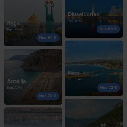
Diuseldorfas
Rgs, 6, Sk
Ryga
Nuo 66 €
Rgs, 21, Pr
Nuo 64 €
Nica
Gru, 1, An
Antalija
Nuo 72 €
Rgp, 7, Pn
Nuo 70 €