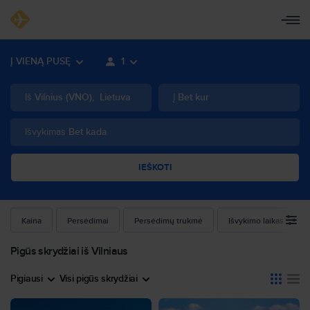
Į VIENĄ PUSĘ
1
Iš
Vilnius
(
VNO
)
,
Lietuva
Į
Bet kur
Išvykimas
Bet kada
IEŠKOTI
Kaina
Persėdimai
Persėdimų trukmė
Išvykimo laikas
Pigūs skrydžiai iš Vilniaus
Pigiausi
Visi pigūs skrydžiai