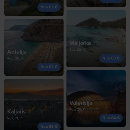
Nuo 82 €
Maljorka
Spa, 22, Kt
Antalija
Nuo 83 €
Rgp, 25, An
Nuo 82 €
Valensija
Rgs, 28, Pr
Kaljaris
Nuo 84 €
Rgs, 21, Pr
Nuo 83 €