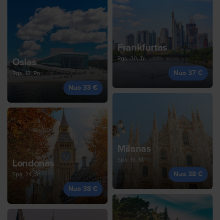
Frankfurtas
Rgs, 30, Tr
Oslas
Nuo 37 €
Rgs, 18, Pn
Nuo 33 €
Milanas
Spa, 15, Kt
Londonas
Nuo 38 €
Spa, 24, Št
Nuo 38 €