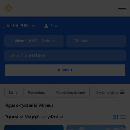
Į VIENĄ PUSĘ
1
Iš
Vilnius
(
VNO
)
,
Lietuva
Į
Bet kur
Išvykimas
Bet kada
IEŠKOTI
Kaina
Persėdimai
Persėdimų trukmė
Išvykimo laikas
Pigūs skrydžiai iš Vilniaus
Pigiausi
Visi pigūs skrydžiai