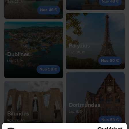
Nuo 48 €
Spa, 23, Pn
Nuo 48 €
Paryžius
Lap, 30, Pr
Dublinas
Nuo 50 €
Lap, 27, Pn
Nuo 50 €
Dortmundas
Lap, 8, Sk
Bilundas
Nuo 53 €
Rgs, 22, An
Nuo 51 €