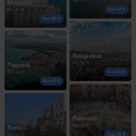
Rgs, 28, Pr
Helsinkis
Nuo 81 €
Spa, 15, Kt
Nuo 80 €
Reikjavikas
Gru, 14, Pr
Trapanis
Nuo 82 €
Rgs, 28, Pr
Nuo 81 €
Palermas
Rgs, 28, Pr
Baris
Nuo 82 €
Rgs, 28, Pr