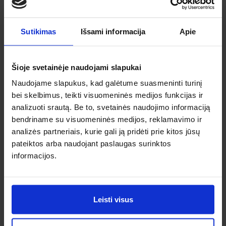
Sutikimas
Išsami informacija
Apie
Barselona
Šioje svetainėje naudojami slapukai
Lap, 15, Sk
Budapeštas
Naudojame slapukus, kad galėtume suasmeninti turinį
Nuo 56 €
Lap, 9, Pr
bei skelbimus, teikti visuomeninės medijos funkcijas ir
Nuo 54 €
analizuoti srautą. Be to, svetainės naudojimo informaciją
bendriname su visuomeninės medijos, reklamavimo ir
analizės partneriais, kurie gali ją pridėti prie kitos jūsų
pateiktos arba naudojant paslaugas surinktos
informacijos.
Malta
Gru, 14, Pr
Roma
Nuo 57 €
Lap, 13, Pn
Leisti visus
Nuo 56 €