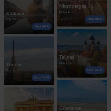
Niurnbergas
Rgs, 28, Pr
Krokuva
Nuo 44 €
Lap, 25, Tr
Nuo 44 €
Talinas
Rgs, 27, Sk
Turinas
Nuo 46 €
Spa, 12, Pr
Nuo 45 €
Gdanskas