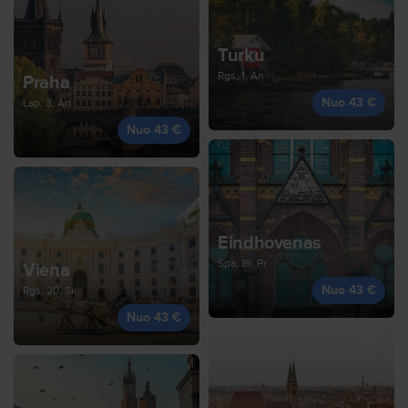
Turku
Rgs, 1, An
Praha
Nuo 43 €
Lap, 3, An
Nuo 43 €
Eindhovenas
Spa, 19, Pr
Viena
Nuo 43 €
Rgs, 20, Sk
Nuo 43 €