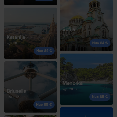
Sofija
Spa, 1, Kt
Katanija
Nuo 84 €
Rgs, 28, Pr
Nuo 84 €
Menorka
Rgs, 28, Pr
Briuselis
Nuo 85 €
Spa, 1, Kt
Nuo 85 €