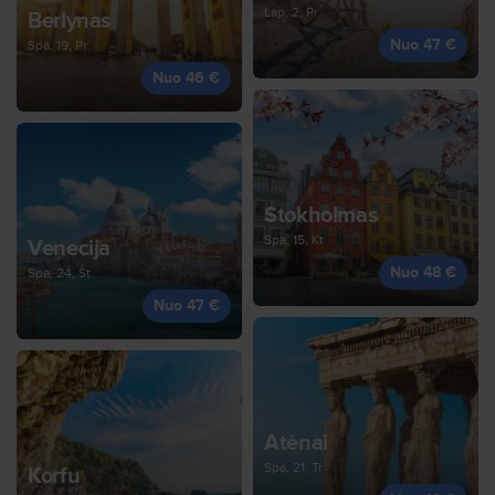
Lap, 2, Pr
Berlynas
Nuo 47 €
Spa, 19, Pr
Nuo 46 €
Stokholmas
Spa, 15, Kt
Venecija
Nuo 48 €
Spa, 24, Št
Nuo 47 €
Atėnai
Spa, 21, Tr
Korfu