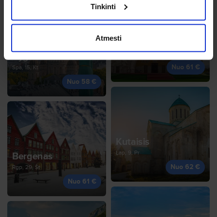
Tinkinti
Atmesti
Podgorica
Spa, 4, Sk
Ryga
Nuo 61 €
Spa, 15, Kt
Nuo 58 €
Kutaisis
Lap, 9, Pr
Bergenas
Nuo 62 €
Rgp, 29, Št
Nuo 61 €