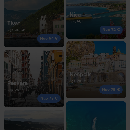
Nica
Spa, 14, Tr
Tivat
Nuo 72 €
Rgp, 30, Sk
Nuo 64 €
Neapolis
Rgs, 28, Pr
Peskara
Nuo 79 €
Rgs, 28, Pr
Nuo 77 €