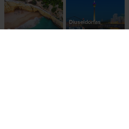
Diuseldorfas
Rgs, 28, Pr
Faro
Nuo 85 €
Rgs, 28, Pr
Nuo 85 €
Dubrovnikas
Rgs, 20, Sk
Nuo 88 €