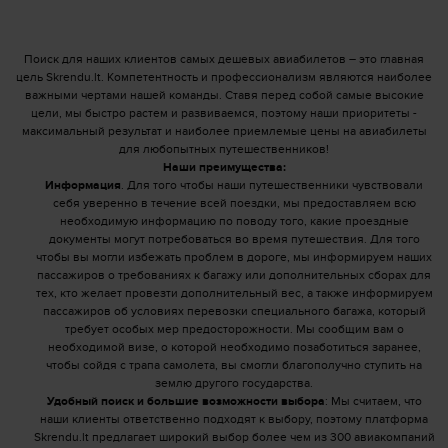
Поиск для наших клиентов самых дешевых авиабилетов – это главная
цель Skrendu.lt. Компетентность и профессионализм являются наиболее
важными чертами нашей команды. Ставя перед собой самые высокие
цели, мы быстро растем и развиваемся, поэтому наши приоритеты -
максимальный результат и наиболее приемлемые цены на авиабилеты
для любопытных путешественников!
Наши преимущества:
Информация
. Для того чтобы наши путешественники чувствовали
себя уверенно в течение всей поездки, мы предоставляем всю
необходимую информацию по поводу того, какие проездные
документы могут потребоваться во время путешествия. Для того
чтобы вы могли избежать проблем в дороге, мы информируем наших
пассажиров о требованиях к багажу или дополнительных сборах для
тех, кто желает провезти дополнительный вес, а также информируем
пассажиров об условиях перевозки специального багажа, который
требует особых мер предосторожности. Мы сообщим вам о
необходимой визе, о которой необходимо позаботиться заранее,
чтобы сойдя с трапа самолета, вы смогли благополучно ступить на
землю другого государства.
Удобный поиск и большие возможности выбора
: Мы считаем, что
наши клиенты ответственно подходят к выбору, поэтому платформа
Skrendu.lt предлагает широкий выбор более чем из 300 авиакомпаний