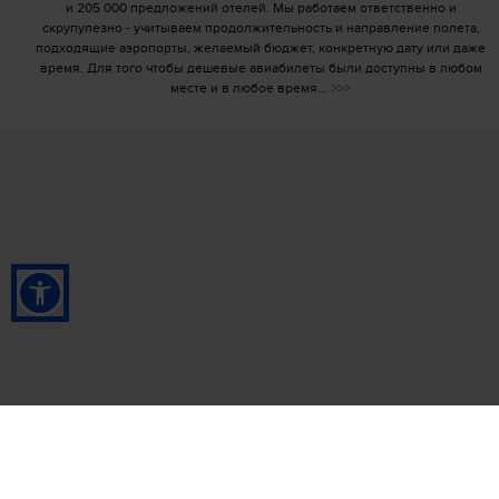
и 205 000 предложений отелей. Мы работаем ответственно и
скрупулезно - учитываем продолжительность и направление полета,
подходящие аэропорты, желаемый бюджет, конкретную дату или даже
время. Для того чтобы дешевые авиабилеты были доступны в любом
месте и в любое время...
>>>