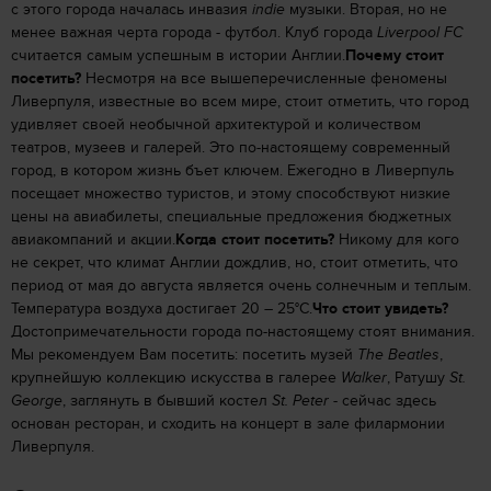
с этого города началась инвазия
indie
музыки. Вторая, но не
менее важная черта города - футбол. Клуб города
Liverpool FC
считается самым успешным в истории Англии.
Почему стоит
посетить?
Несмотря на все вышеперечисленные феномены
Ливерпуля, известные во всем мире, стоит отметить, что город
удивляет своей необычной архитектурой и количеством
театров, музеев и галерей. Это по-настоящему современный
город, в котором жизнь бъет ключем. Ежегодно в Ливерпуль
посещает множество туристов, и этому способствуют низкие
цены на авиабилеты, специальные предложения бюджетных
авиакомпаний и акции.
Когда стоит посетить?
Никому для кого
не секрет, что климат Англии дождлив, но, стоит отметить, что
период от мая до августа является очень солнечным и теплым.
Температура воздуха достигает 20 – 25°C.
Что стоит увидеть?
Достопримечательности города по-настоящему стоят внимания.
Мы рекомендуем Вам посетить: посетить музей
The Beatles
,
крупнейшую коллекцию искусства в галерее
Walker
, Ратушу
St.
George
, заглянуть в бывший костел
St. Peter
- сейчас здесь
основан ресторан, и сходить на концерт в зале филармонии
Ливерпуля.