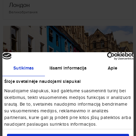
Лондон
Великобритания
Sutikimas
Išsami informacija
Apie
Эдинбург
Великобритания
Šioje svetainėje naudojami slapukai
Naudojame slapukus, kad galėtume suasmeninti turinį bei
skelbimus, teikti visuomeninės medijos funkcijas ir analizuoti
srautą. Be to, svetainės naudojimo informaciją bendriname
su visuomeninės medijos, reklamavimo ir analizės
partneriais, kurie gali ją pridėti prie kitos jūsų pateiktos arba
naudojant paslaugas surinktos informacijos.
Манчестер