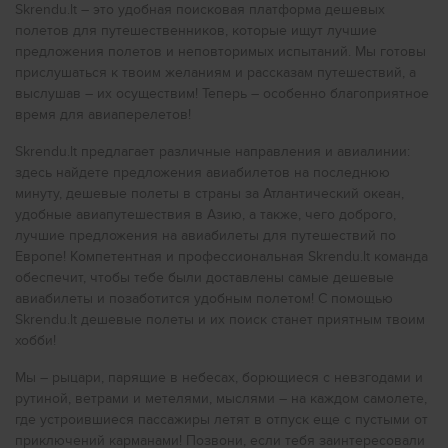
Дешевые авиабилеты в
Самую дешёвую стоимость билетов по маршруту
Порту
Skrendu.lt – это удобная поисковая платформа дешевых
Вильнюс - Ираклион найди в системе поиска
полетов для путешественников, которые ищут лучшие
Дешевые авиабилеты в
авиабилетов Skrendu.lt.
Нью-Йорк
предложения полетов и неповторимых испытаний. Мы готовы
Дешевые авиабилеты в
Рим
Прямые рейсы по маршруту Вильнюс - Ираклион
прислушаться к твоим желаниям и рассказам путешествий, а
выслушав – их осуществим! Теперь – особенно благоприятное
осуществляются следующими авиакомпаниями:
Дешевые авиабилеты в
Милан
время для авиаперелетов!
TezTour
Flexflight
Дешевые авиабилеты в
Прагу
Skrendu.lt предлагает различные направления и авиалинии:
Дешевые авиабилеты в
Лондон
здесь найдете предложения авиабилетов на последнюю
В этом году самая дешёвая стоимость Skrendu.lt в
минуту, дешевые полеты в страны за Атлантический океан,
Дешевые авиабилеты в
Ливерпуль
системе по маршруту Вильнюс - Ираклион составляет
удобные авиапутешествия в Азию, а также, чего доброго,
136.45 EUR.
лучшие предложения на авиабилеты для путешествий по
Дешевые авиабилеты в
Глазго
Европе! Компетентная и профессиональная Skrendu.lt команда
Искать и приобретать авиабилеты Skrendu.lt быстро,
Дешевые авиабилеты в
Бирмингем
легко и удобно! Здесь ты всегда можешь найти большое
обеспечит, чтобы тебе были доставлены самые дешевые
количество рейсов в разных направлениях и на разные
авиабилеты и позаботится удобным полетом! С помощью
Дешевые авиабилеты в
Стамбул
даты, как дешевых авиакомпаний, таких как Ryanair и
Skrendu.lt дешевые полеты и их поиск станет приятным твоим
Wizzair, так и регулярных авиакомпаний, таких как LOT,
Дешевые авиабилеты в
хобби!
Анталию
Lufthansa и AirBaltic. Забудь все свои заботы и вверь
покупку авиабилетов в профессиональные Skrendu.lt
Дешевые авиабилеты в
Киев
руки.
Мы – рыцари, парящие в небесах, борющиеся с невзгодами и
рутиной, ветрами и метелями, мыслями – на каждом самолете,
Дешевые авиабилеты в
Про Грецию
Варну
где устроившиеся пассажиры летят в отпуск еще с пустыми от
приключений карманами! Позвони, если тебя заинтересовали
Дешевые авиабилеты в
Хургаду