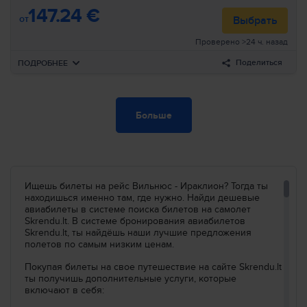
Искать
147.24 €
Пересадка
23h 30min
от
Выбрать
07:55
Милан
BGY
Проверено >24 ч. назад
Авиакомпании
:
Ryanair
11:35
Ираклион
HER
Номер рейса
:
FR4400
Поделиться
ПОДРОБНЕЕ
Прибытие
:
Ср, сент., 23
Длительность
:
1d 4h 45min
Вылет
Вт, июля, 27
Больше
Искать все рейсы по этим критериям:
15:55
Вильнюс
VNO
Авиакомпании
:
Scandinavian
Airlines
Вильнюс–Ираклион
Вт, сент., 22
16:30
Копенгаген
CPH
Номер рейса
:
SK1743
Искать
Пересадка
14h 05min
Ищешь билеты на рейс Вильнюс - Ираклион? Тогда ты
06:35
Копенгаген
CPH
находишься именно там, где нужно. Найди дешевые
Авиакомпании
:
Scandinavian
Airlines
11:15
Ираклион
HER
авиабилеты в системе поиска билетов на самолет
Номер рейса
:
SK2993
Skrendu.lt. В системе бронирования авиабилетов
Skrendu.lt, ты найдёшь наши лучшие предложения
полетов по самым низким ценам.
Прибытие
:
Ср, июля, 28
Длительность
:
19h 20min
Покупая билеты на свое путешествие на сайте Skrendu.lt
ты получишь дополнительные услуги, которые
Искать все рейсы по этим критериям:
включают в себя:
Вильнюс–Ираклион
Вт, июля, 27