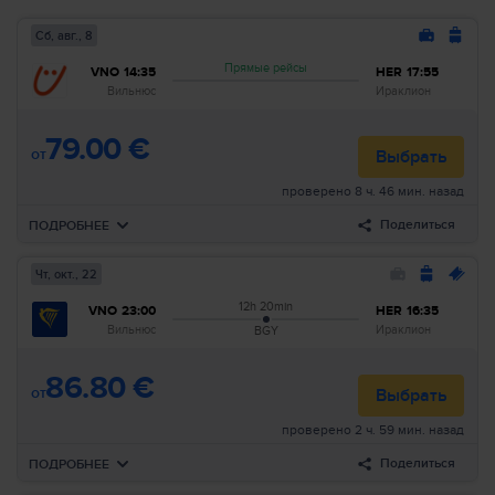
Сб, авг., 8
Прямые рейсы
VNO
14:35
HER
17:55
Вильнюс
Ираклион
79.00 €
от
Выбрать
проверено 8 ч. 46 мин. назад
Поделиться
ПОДРОБНЕЕ
Чт, окт., 22
Вылет
Сб, авг., 8
12h 20min
VNO
23:00
HER
16:35
14:35
Вильнюс
VNO
Авиакомпании
:
SkyUp
Вильнюс
Ираклион
BGY
17:55
Ираклион
HER
Номер рейса
:
4X 8321
86.80 €
Прибытие
:
Сб, авг., 8
Длительность
:
3h 20min
от
Выбрать
проверено 2 ч. 59 мин. назад
Искать все рейсы по этим критериям:
Поделиться
ПОДРОБНЕЕ
Вильнюс–Ираклион
Сб, авг., 8