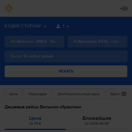
В ОДНУ СТОРОНУ
1
Из
Вильнюс
(
VNO
)
,
Литва
В
Ираклион
(
HER
)
,
Греция
Вылет
В любое время
ИСКАТЬ
Цена
Пересадки
Длительность пересадок
Время выле
Дешевые рейсы Вильнюс–Ираклион
Цена
Ближайшие
От 79 €
От 2026-08-08