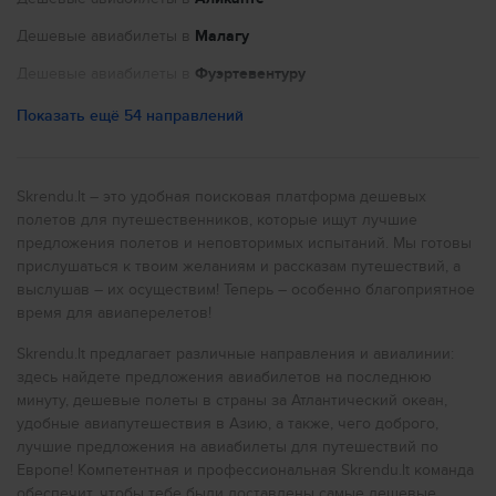
Phillips Aaf (APG)
Regional (GCK)
Дешевые авиабилеты в
Малагу
Bisbee Municipal (BSQ)
A.P. Hill Aaf (APH)
Дешевые авиабилеты в
Фуэртевентуру
Alpena County Regional (APN)
W.Post W.Rogers Mem (BRW)
Дешевые авиабилеты в
Париж
Показать ещё 54 направлений
Blair County (AOO)
Regional (OFK)
Дешевые авиабилеты в
Ниццу
National (GCN)
Sea Plane Base (AOS)
Дешевые авиабилеты в
Порту
Skrendu.lt – это удобная поисковая платформа дешевых
Greene County Muni (GCY)
John Murtha Cambria Co (JST)
полетов для путешественников, которые ищут лучшие
Дешевые авиабилеты в
Нью-Йорк
Samuels Field (BRY)
предложения полетов и неповторимых испытаний. Мы готовы
Donaldson Field (GDC)
Дешевые авиабилеты в
Рим
прислушаться к твоим желаниям и рассказам путешествий, а
Whitesburg Mnpl (BRG)
выслушав – их осуществим! Теперь – особенно благоприятное
Aj Eisenberg (ODW)
Дешевые авиабилеты в
Милан
время для авиаперелетов!
Brainerd Lakes Rgnl (BRD)
South Padre (BRO)
Дешевые авиабилеты в
Прагу
Gardner Mnpl (GDM)
Skrendu.lt предлагает различные направления и авиалинии:
Oneal (OEA)
Дешевые авиабилеты в
Лондон
здесь найдете предложения авиабилетов на последнюю
Golden Horn Lodge Spb (GDH)
минуту, дешевые полеты в страны за Атлантический океан,
Southeast Iowa Rgnl (BRL)
Дешевые авиабилеты в
Ливерпуль
удобные авиапутешествия в Азию, а также, чего доброго,
Bartlett Cove Sbp (BQV)
Marion County (APT)
лучшие предложения на авиабилеты для путешествий по
Дешевые авиабилеты в
Глазго
Regional (YNG)
Европе! Компетентная и профессиональная Skrendu.lt команда
Apple Valley (APV)
Дешевые авиабилеты в
Бирмингем
обеспечит, чтобы тебе были доставлены самые дешевые