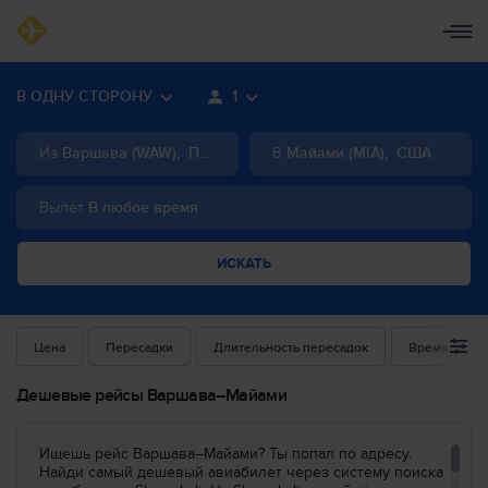
В ОДНУ СТОРОНУ
1
Из
Варшава
(
WAW
)
,
Польша
В
Майами
(
MIA
)
,
США
Вылет
В любое время
ИСКАТЬ
Цена
Пересадки
Длительность пересадок
Время выле
Дешевые рейсы Варшава–Майами
Ищешь рейс Варшава–Майами? Ты попал по адресу.
Найди самый дешевый авиабилет через систему поиска