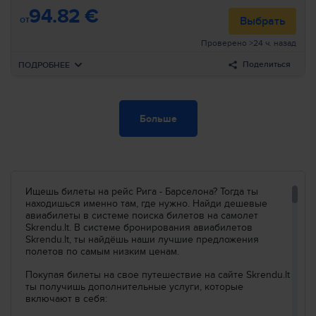
Искать
94.82 €
Пересадка
21h 15min
от
Выбрать
21:50
Стокгольм
ARN
Проверено >24 ч. назад
Авиакомпании
:
Ryanair
01:25
Барселона
BCN
Номер рейса
:
FR3077
Поделиться
ПОДРОБНЕЕ
Прибытие
:
Пн, окт., 5
Длительность
:
1d 2h 00min
Вылет
Пн, окт., 5
Больше
Искать все рейсы по этим критериям:
00:10
Рига
RIX
Авиакомпании
:
Ryanair
Рига–Барселона
Вс, окт., 4
00:45
Краков
KRK
Номер рейса
:
FR5429
Искать
Пересадка
14h 10min
Ищешь билеты на рейс Рига - Барселона? Тогда ты
14:55
Краков
KRK
Авиакомпании
:
Ryanair
находишься именно там, где нужно. Найди дешевые
17:40
Барселона
BCN
Номер рейса
:
FR3036
авиабилеты в системе поиска билетов на самолет
Skrendu.lt. В системе бронирования авиабилетов
Прибытие
Skrendu.lt, ты найдёшь наши лучшие предложения
:
Пн, окт., 5
Длительность
:
18h 30min
полетов по самым низким ценам.
Покупая билеты на свое путешествие на сайте Skrendu.lt
Искать все рейсы по этим критериям:
ты получишь дополнительные услуги, которые
Рига–Барселона
Пн, окт., 5
включают в себя:
Искать