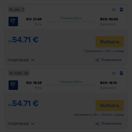
Вт, дек., 1
Прямые рейсы
RIX
21:45
BCN
00:30
Рига
Барселона
54.71 €
от
Выбрать
Проверено >24 ч. назад
Поделиться
ПОДРОБНЕЕ
Чт, нояб., 26
Вылет
Вт, дек., 1
Прямые рейсы
RIX
16:25
BCN
19:10
21:45
Рига
RIX
Авиакомпании
:
Ryanair
Рига
Барселона
00:30
Барселона
BCN
Номер рейса
:
FR3194
54.71 €
Прибытие
:
Ср, дек., 2
Длительность
:
3h 45min
от
Выбрать
проверено 19 ч. 20 мин. назад
Искать все рейсы по этим критериям:
Поделиться
ПОДРОБНЕЕ
Рига–Барселона
Вт, дек., 1