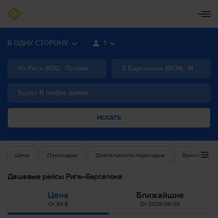
В ОДНУ СТОРОНУ
1
Из
Рига
(
RIX
)
,
Латвия
В
Барселона
(
BCN
)
,
Испания
Вылет
В любое время
ИСКАТЬ
Цена
Пересадки
Длительность пересадок
Время выле
Дешевые рейсы Рига–Барселона
Цена
Ближайшие
От 54 €
От 2026-08-09