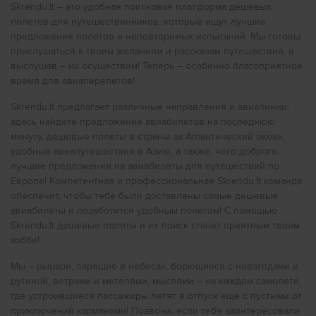
Дешевые авиабилеты в
Порту
Skrendu.lt – это удобная поисковая платформа дешевых
Понедельник
Вторник
полетов для путешественников, которые ищут лучшие
Дешевые авиабилеты в
Нью-Йорк
Среда
предложения полетов и неповторимых испытаний. Мы готовы
Четверг
Дешевые авиабилеты в
Рим
прислушаться к твоим желаниям и рассказам путешествий, а
Пятница
выслушав – их осуществим! Теперь – особенно благоприятное
Суббота
Дешевые авиабилеты в
Милан
Воскресенье
время для авиаперелетов!
Дешевые авиабилеты в
Прагу
Skrendu.lt предлагает различные направления и авиалинии:
Самую дешёвую стоимость билетов по маршруту Рига -
Дешевые авиабилеты в
Лондон
здесь найдете предложения авиабилетов на последнюю
Барселона найди в системе поиска авиабилетов
минуту, дешевые полеты в страны за Атлантический океан,
Skrendu.lt.
Дешевые авиабилеты в
Ливерпуль
удобные авиапутешествия в Азию, а также, чего доброго,
лучшие предложения на авиабилеты для путешествий по
Дешевые авиабилеты в
Прямые рейсы по маршруту Рига - Барселона
Глазго
Европе! Компетентная и профессиональная Skrendu.lt команда
осуществляются следующими авиакомпаниями:
Дешевые авиабилеты в
Бирмингем
обеспечит, чтобы тебе были доставлены самые дешевые
Air Baltic
авиабилеты и позаботится удобным полетом! С помощью
Wizz Air
Дешевые авиабилеты в
Стамбул
Iberia
Skrendu.lt дешевые полеты и их поиск станет приятным твоим
Дешевые авиабилеты в
хобби!
Анталию
Дешевые авиабилеты в
Киев
В этом году самая дешёвая стоимость Skrendu.lt в
Мы – рыцари, парящие в небесах, борющиеся с невзгодами и
системе по маршруту Рига - Барселона составляет 33.26
рутиной, ветрами и метелями, мыслями – на каждом самолете,
Дешевые авиабилеты в
Варну
EUR.
где устроившиеся пассажиры летят в отпуск еще с пустыми от
приключений карманами! Позвони, если тебя заинтересовали
Дешевые авиабилеты в
Искать и приобретать авиабилеты Skrendu.lt быстро,
Хургаду