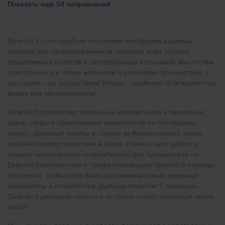
Дешевые авиабилеты в
Париж
Показать ещё 54 направлений
Италию вы сможете общаться, по крайней мере, на 5
языках, так как в стране говорят на следующих языках:
Дешевые авиабилеты в
Ниццу
каталонский, немецкий, французский, итальянский,
словенский.
Дешевые авиабилеты в
Порту
Skrendu.lt – это удобная поисковая платформа дешевых
Национальная валюта страны - EUR. Поэтому не ломай
полетов для путешественников, которые ищут лучшие
Дешевые авиабилеты в
Нью-Йорк
себе голову по поводу обмена вылюты.
предложения полетов и неповторимых испытаний. Мы готовы
Дешевые авиабилеты в
Рим
прислушаться к твоим желаниям и рассказам путешествий, а
В стране находятся следующие аэропорты
выслушав – их осуществим! Теперь – особенно благоприятное
Дешевые авиабилеты в
Милан
(аэропорты Италии):
время для авиаперелетов!
Fertilia (AHO)
Дешевые авиабилеты в
Прагу
Capodichino Airport (NAP)
Skrendu.lt предлагает различные направления и авиалинии:
Treviso Sant Angelo (TSF)
Дешевые авиабилеты в
Лондон
здесь найдете предложения авиабилетов на последнюю
Vincenzo Magliocco (CIY)
минуту, дешевые полеты в страны за Атлантический океан,
Gino Lisa (FOG)
Дешевые авиабилеты в
Ливерпуль
Cristoforo Colombo (GOA)
удобные авиапутешествия в Азию, а также, чего доброго,
Grottaglie (TAR)
лучшие предложения на авиабилеты для путешествий по
Дешевые авиабилеты в
Глазго
Punta Raisi (PMO)
Европе! Компетентная и профессиональная Skrendu.lt команда
Albenga (ALL)
Дешевые авиабилеты в
Бирмингем
обеспечит, чтобы тебе были доставлены самые дешевые
Corrado Baccarini (GRS)
Harbour (ISH)
авиабилеты и позаботится удобным полетом! С помощью
Дешевые авиабилеты в
Стамбул
Parma (PMF)
Skrendu.lt дешевые полеты и их поиск станет приятным твоим
Corrado Gex Airport (AOT)
Дешевые авиабилеты в
хобби!
Анталию
Arbatax (TTB)
Harbour (RRO)
Дешевые авиабилеты в
Киев