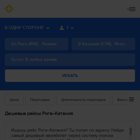
В ОДНУ СТОРОНУ
1
Из
Рига
(
RIX
)
,
Латвия
В
Катания
(
CTA
)
,
Италия
Вылет
В любое время
ИСКАТЬ
Цена
Пересадки
Длительность пересадок
Время выле
Дешевые рейсы Рига–Катания
Ищешь рейс Рига–Катания? Ты попал по адресу. Найди
самый дешевый авиабилет через систему поиска