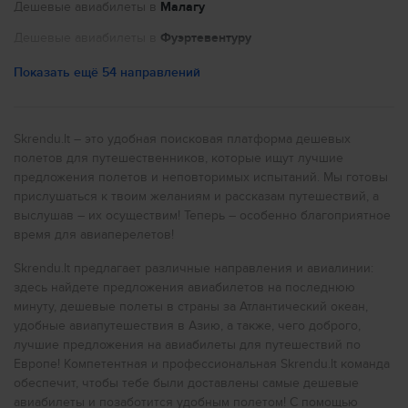
составляет 17.23млн. человек. Страна занимает площадь
Дешевые авиабилеты в
Малагу
2
равную 41526 км
, плотность населения на один
квадратный километр составляет 414.9. Прибыв в
Дешевые авиабилеты в
Фуэртевентуру
Нидерланды вы сможете общаться только на
нидерландский языке.
Дешевые авиабилеты в
Париж
Показать ещё 54 направлений
Национальная валюта страны - EUR. Поэтому не ломай
Дешевые авиабилеты в
Ниццу
себе голову по поводу обмена вылюты.
Дешевые авиабилеты в
Порту
Skrendu.lt – это удобная поисковая платформа дешевых
В стране находятся следующие аэропорты
полетов для путешественников, которые ищут лучшие
Дешевые авиабилеты в
Нью-Йорк
(аэропорты Нидерландов):
предложения полетов и неповторимых испытаний. Мы готовы
Schiphol Airport (AMS)
Дешевые авиабилеты в
Рим
прислушаться к твоим желаниям и рассказам путешествий, а
Maastricht (MST)
выслушав – их осуществим! Теперь – особенно благоприятное
Eindhoven (EIN)
Дешевые авиабилеты в
Милан
The Hague (HAG)
время для авиаперелетов!
Soesterberg (UTC)
Дешевые авиабилеты в
Прагу
Eelde (GRQ)
Skrendu.lt предлагает различные направления и авиалинии:
Valkenburg (LID)
Дешевые авиабилеты в
Лондон
здесь найдете предложения авиабилетов на последнюю
Air Base (LWR)
минуту, дешевые полеты в страны за Атлантический океан,
Gilze Rijen Ab (GLZ)
Дешевые авиабилеты в
Ливерпуль
Lelystad (LEY)
удобные авиапутешествия в Азию, а также, чего доброго,
Twenthe (ENS)
лучшие предложения на авиабилеты для путешествий по
Дешевые авиабилеты в
Глазго
Woensdrecht (BZM)
Европе! Компетентная и профессиональная Skrendu.lt команда
Woensdrecht Ab (WOE)
Дешевые авиабилеты в
Бирмингем
обеспечит, чтобы тебе были доставлены самые дешевые
Volkel Ab (UDE)
De Kooy (DHR)
авиабилеты и позаботится удобным полетом! С помощью