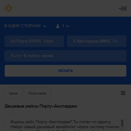
В ОДНУ СТОРОНУ
1
Из
Порту
(
OPO
)
,
Португалия
В
Амстердам
(
AMS
)
,
Голландия
Вылет
В любое время
ИСКАТЬ
Цена
Пересадки
Дешевые рейсы Порту–Амстердам
Ищешь рейс Порту–Амстердам? Ты попал по адресу.
Найди самый дешевый авиабилет через систему поиска